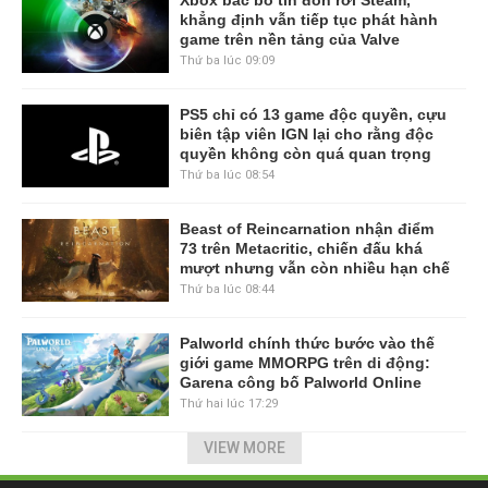
khẳng định vẫn tiếp tục phát hành
game trên nền tảng của Valve
Thứ ba lúc 09:09
PS5 chỉ có 13 game độc quyền, cựu
biên tập viên IGN lại cho rằng độc
quyền không còn quá quan trọng
Thứ ba lúc 08:54
Beast of Reincarnation nhận điểm
73 trên Metacritic, chiến đấu khá
mượt nhưng vẫn còn nhiều hạn chế
Thứ ba lúc 08:44
Palworld chính thức bước vào thế
giới game MMORPG trên di động:
Garena công bố Palworld Online
Thứ hai lúc 17:29
VIEW MORE