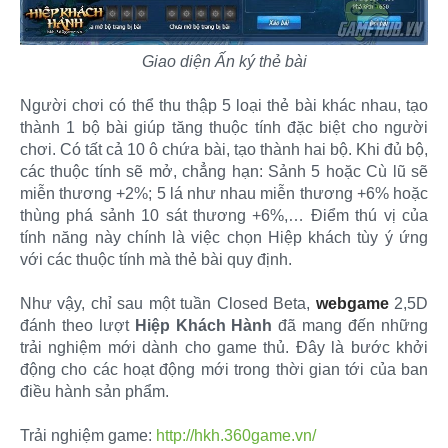
Giao diện Ấn ký thẻ bài
Người chơi có thể thu thập 5 loại thẻ bài khác nhau, tạo
thành 1 bộ bài giúp tăng thuộc tính đặc biệt cho người
chơi. Có tất cả 10 ô chứa bài, tạo thành hai bộ. Khi đủ bộ,
các thuộc tính sẽ mở, chẳng hạn: Sảnh 5 hoặc Cù lũ sẽ
miễn thương +2%; 5 lá như nhau miễn thương +6% hoặc
thùng phá sảnh 10 sát thương +6%,… Điểm thú vị của
tính năng này chính là việc chọn Hiệp khách tùy ý ứng
với các thuộc tính mà thẻ bài quy định.
Như vậy, chỉ sau một tuần Closed Beta,
webgame
2,5D
đánh theo lượt
Hiệp Khách Hành
đã mang đến những
trải nghiệm mới dành cho game thủ. Đây là bước khởi
động cho các hoạt động mới trong thời gian tới của ban
điều hành sản phẩm.
Trải nghiệm game:
http://hkh.360game.vn/