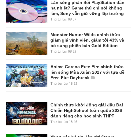
Làn sóng phản đối PlayStation dần
hạ nhiệt? Game thủ chỉ nói không
làm, Sony vẫn giữ vững lập trường
Thứ tư lúc 08:37
Monster Hunter Wilds chính thức
giảm giá vĩnh viễn, giảm tới 43% và
bổ sung phiên bản Gold Edition
Thứ tư lúc 08:29
Anime Garena Free Fire chính thức
lên sóng Mùa Xuân 2027 với tựa đề
Free Fire Daybreak
Thứ ba lúc 18:52
Chính thức khởi động giải đấu Đại
Chiến HighSchool toàn quốc 2026
dành riêng cho học sinh THPT
Thứ ba lúc 18:46
Xbox bác bỏ tin đồn rời Steam,