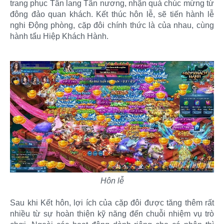
trang phục Tân lang Tân nương, nhận quà chúc mừng từ
đông đảo quan khách. Kết thúc hôn lễ, sẽ tiến hành lễ
nghi Động phòng, cặp đôi chính thức là của nhau, cùng
hành tẩu Hiệp Khách Hành.
Hôn lễ
Sau khi Kết hôn, lợi ích của cặp đôi được tăng thêm rất
nhiều từ sự hoàn thiện kỹ năng đến chuỗi nhiệm vụ trò