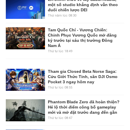
một số studio khẳng định vẫn theo
đuổi chiến lược DEI
Thứ năm lúc 08:30
Tam Quốc Chí - Vương Chiến:
Chinh Phục Vương Quốc mở đăng
ký trước tại sáu thị trường Đông
Nam Á
Thứ tư lúc 18:49
Tham gia Closed Beta Norse Saga:
Cửu Giới Thức Tỉnh, săn DJI Osmo
Pocket 3 ngay hôm nay
Thứ tư lúc 08:55
Phantom Blade Zero đã hoàn thiện?
Hé lộ thời điểm công bố gameplay
mới và mở đặt trước đang đến gần
Thứ tư lúc 08:47