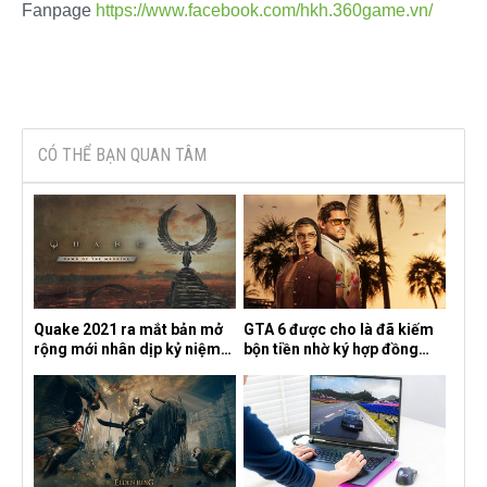
Fanpage
https://www.facebook.com/hkh.360game.vn/
CÓ THỂ BẠN QUAN TÂM
Quake 2021 ra mắt bản mở
GTA 6 được cho là đã kiếm
rộng mới nhân dịp kỷ niệm
bộn tiền nhờ ký hợp đồng
30 năm, mang tên Dawn of
độc quyền với Netflix
the Machine