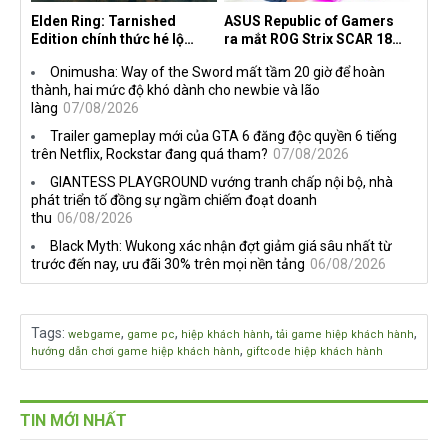
Elden Ring: Tarnished
ASUS Republic of Gamers
Edition chính thức hé lộ
ra mắt ROG Strix SCAR 18
nghề nghiệp mới siêu "ngầu"
2026 tại Việt Nam
Onimusha: Way of the Sword mất tầm 20 giờ để hoàn
thành, hai mức độ khó dành cho newbie và lão
làng
07/08/2026
Trailer gameplay mới của GTA 6 đăng độc quyền 6 tiếng
trên Netflix, Rockstar đang quá tham?
07/08/2026
GIANTESS PLAYGROUND vướng tranh chấp nội bộ, nhà
phát triển tố đồng sự ngầm chiếm đoạt doanh
thu
06/08/2026
Black Myth: Wukong xác nhận đợt giảm giá sâu nhất từ
trước đến nay, ưu đãi 30% trên mọi nền tảng
06/08/2026
Tags
:
,
,
,
,
webgame
game pc
hiệp khách hành
tải game hiệp khách hành
,
hướng dẫn chơi game hiệp khách hành
giftcode hiệp khách hành
TIN MỚI NHẤT