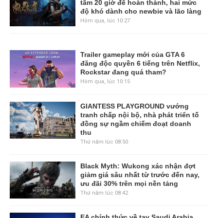
tầm 20 giờ để hoàn thành, hai mức
độ khó dành cho newbie và lão làng
Hôm qua, lúc 10:27
Trailer gameplay mới của GTA 6
đăng độc quyền 6 tiếng trên Netflix,
Rockstar đang quá tham?
Hôm qua, lúc 10:15
GIANTESS PLAYGROUND vướng
tranh chấp nội bộ, nhà phát triển tố
đồng sự ngầm chiếm đoạt doanh
thu
Thứ năm lúc 08:50
Black Myth: Wukong xác nhận đợt
giảm giá sâu nhất từ trước đến nay,
ưu đãi 30% trên mọi nền tảng
Thứ năm lúc 08:42
EA chính thức về tay Saudi Arabia,