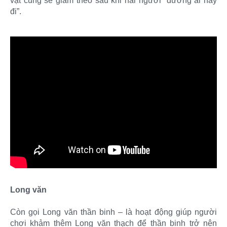
vật cũng sẽ giảm theo sau khi hai người “đường ai nấy
đi”.
Long văn
Còn gọi Long văn thần binh – là hoạt động giúp người
chơi khảm thêm Long văn thạch để thần binh trở nên