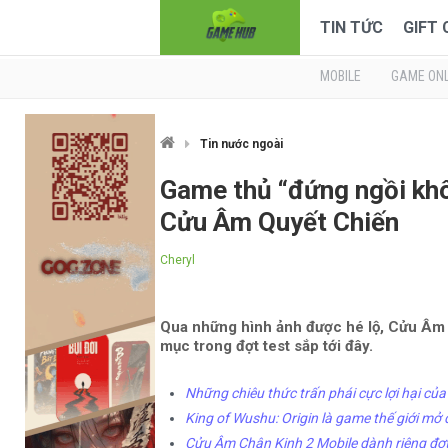
TIN TỨC
GIFT
MOBILE
GAME ONL
Tin nước ngoài
Game thủ “đứng ngồi khô
Cửu Âm Quyết Chiến
Cheryl
Qua những hình ảnh được hé lộ, Cửu Âm 
mục trong đợt test sắp tới đây.
Những chiêu thức trấn phái cực lợi hại c
King of Wushu: Origin là game thế giới mở
Cửu Âm Chân Kinh 2 Mobile dành riêng đợt