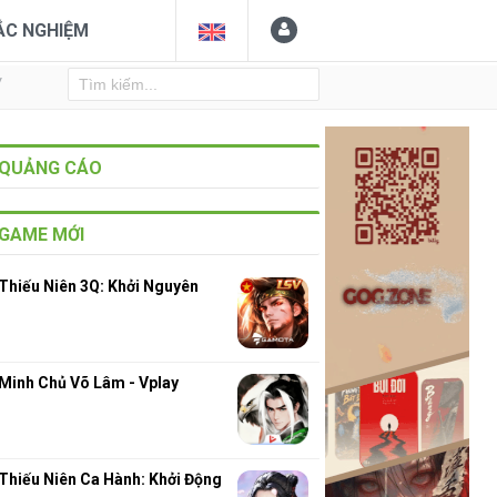
ẮC NGHIỆM
Y
QUẢNG CÁO
GAME MỚI
Thiếu Niên 3Q: Khởi Nguyên
Minh Chủ Võ Lâm - Vplay
Thiếu Niên Ca Hành: Khởi Động