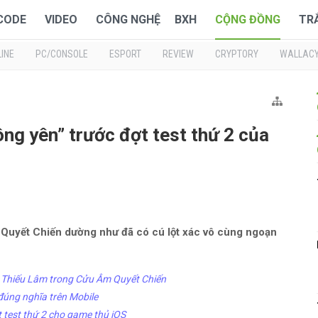
 CODE
VIDEO
CÔNG NGHỆ
BXH
CỘNG ĐỒNG
TR
INE
PC/CONSOLE
ESPORT
REVIEW
CRYPTORY
WALLAC
ng yên” trước đợt test thứ 2 của
Quyết Chiến dường như đã có cú lột xác vô cùng ngoạn
ủa Thiếu Lâm trong Cửu Âm Quyết Chiến
 đúng nghĩa trên Mobile
 test thứ 2 cho game thủ iOS