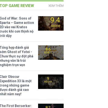
TOP GAME REVIEW
XEM THÊM
9.4
God of War: Sons of
Sparta – Game action
score
2D vào vai Kratos
trước khi cơn thịnh nộ
trỗi dậy
Tổng hợp đánh giá
8.6
sớm Ghost of Yotei -
score
Chưa thực sự đột phá
nhưng vẫn là trải
nghiệm trọn vẹn
Clair Obscur
9
Expedition 33 là một
score
trong những game
được đánh giá cao
nhất năm nay!
The First Berserker:
8.2