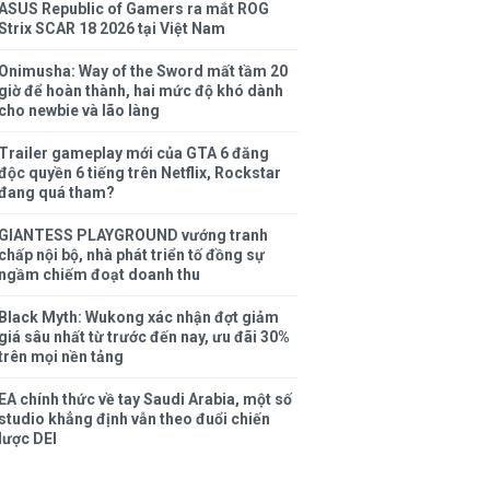
ASUS Republic of Gamers ra mắt ROG
Strix SCAR 18 2026 tại Việt Nam
Onimusha: Way of the Sword mất tầm 20
giờ để hoàn thành, hai mức độ khó dành
cho newbie và lão làng
Trailer gameplay mới của GTA 6 đăng
độc quyền 6 tiếng trên Netflix, Rockstar
đang quá tham?
GIANTESS PLAYGROUND vướng tranh
chấp nội bộ, nhà phát triển tố đồng sự
ngầm chiếm đoạt doanh thu
Black Myth: Wukong xác nhận đợt giảm
giá sâu nhất từ trước đến nay, ưu đãi 30%
trên mọi nền tảng
EA chính thức về tay Saudi Arabia, một số
studio khẳng định vẫn theo đuổi chiến
lược DEI