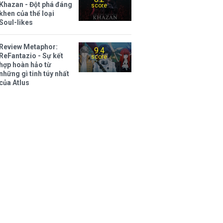
Khazan - Đột phá đáng
score
khen của thể loại
Soul-likes
Review Metaphor:
9.4
ReFantazio - Sự kết
score
hợp hoàn hảo từ
những gì tinh túy nhất
của Atlus