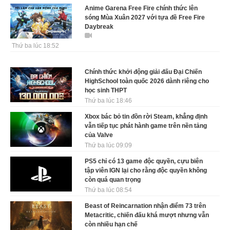
Anime Garena Free Fire chính thức lên
sóng Mùa Xuân 2027 với tựa đề Free Fire
Daybreak
Thứ ba lúc 18:52
Chính thức khởi động giải đấu Đại Chiến
HighSchool toàn quốc 2026 dành riêng cho
học sinh THPT
Thứ ba lúc 18:46
Xbox bác bỏ tin đồn rời Steam, khẳng định
vẫn tiếp tục phát hành game trên nền tảng
của Valve
Thứ ba lúc 09:09
PS5 chỉ có 13 game độc quyền, cựu biên
tập viên IGN lại cho rằng độc quyền không
còn quá quan trọng
Thứ ba lúc 08:54
Beast of Reincarnation nhận điểm 73 trên
Metacritic, chiến đấu khá mượt nhưng vẫn
còn nhiều hạn chế