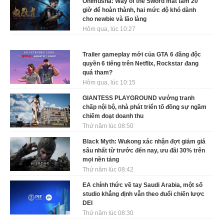
Onimusha: Way of the Sword mất tầm 20
giờ để hoàn thành, hai mức độ khó dành
cho newbie và lão làng
Hôm qua, lúc 10:27
Trailer gameplay mới của GTA 6 đăng độc
quyền 6 tiếng trên Netflix, Rockstar đang
quá tham?
Hôm qua, lúc 10:15
GIANTESS PLAYGROUND vướng tranh
chấp nội bộ, nhà phát triển tố đồng sự ngầm
chiếm đoạt doanh thu
Thứ năm lúc 08:50
Black Myth: Wukong xác nhận đợt giảm giá
sâu nhất từ trước đến nay, ưu đãi 30% trên
mọi nền tảng
Thứ năm lúc 08:42
EA chính thức về tay Saudi Arabia, một số
studio khẳng định vẫn theo đuổi chiến lược
DEI
Thứ năm lúc 08:30