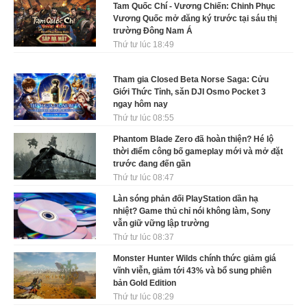
Tam Quốc Chí - Vương Chiến: Chinh Phục
Vương Quốc mở đăng ký trước tại sáu thị
trường Đông Nam Á
Thứ tư lúc 18:49
Tham gia Closed Beta Norse Saga: Cửu
Giới Thức Tỉnh, săn DJI Osmo Pocket 3
ngay hôm nay
Thứ tư lúc 08:55
Phantom Blade Zero đã hoàn thiện? Hé lộ
thời điểm công bố gameplay mới và mở đặt
trước đang đến gần
Thứ tư lúc 08:47
Làn sóng phản đối PlayStation dần hạ
nhiệt? Game thủ chỉ nói không làm, Sony
vẫn giữ vững lập trường
Thứ tư lúc 08:37
Monster Hunter Wilds chính thức giảm giá
vĩnh viễn, giảm tới 43% và bổ sung phiên
bản Gold Edition
Thứ tư lúc 08:29