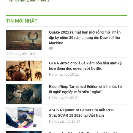
,
kẻ hủy diệt 2
terminator 2
TIN MỚI NHẤT
Quake 2021 ra mắt bản mở rộng mới nhân
dịp kỷ niệm 30 năm, mang tên Dawn of the
Machine
Hôm nay lúc 10:21
GTA 6 được cho là đã kiếm bộn tiền nhờ ký
hợp đồng độc quyền với Netflix
Hôm nay lúc 10:11
Elden Ring: Tarnished Edition chính thức hé
lộ nghề nghiệp mới siêu "ngầu"
Hôm nay lúc 09:31
ASUS Republic of Gamers ra mắt ROG
Strix SCAR 18 2026 tại Việt Nam
Hôm qua, lúc 10:34