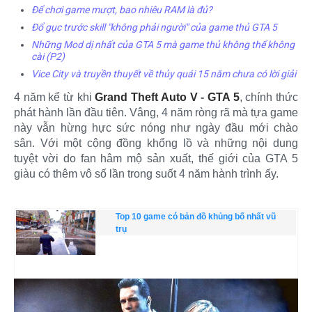
Để chơi game mượt, bao nhiêu RAM là đủ?
Đổ gục trước skill "không phải người" của game thủ GTA 5
Những Mod dị nhất của GTA 5 mà game thủ không thể không
cài (P2)
Vice City và truyền thuyết về thủy quái 15 năm chưa có lời giải
4 năm kể từ khi
Grand Theft Auto V
-
GTA 5
, chính thức
phát hành lần đầu tiên. Vâng, 4 năm ròng rã mà tựa game
này vẫn hừng hực sức nóng như ngày đầu mới chào
sân. Với một cộng đồng khổng lồ và những nội dung
tuyệt vời do fan hâm mộ sản xuất, thế giới của GTA 5
giàu có thêm vô số lần trong suốt 4 năm hành trình ấy.​
Top 10 game có bản đồ khủng bố nhất vũ
trụ