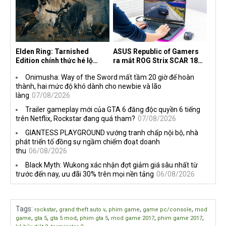
Elden Ring: Tarnished
ASUS Republic of Gamers
Edition chính thức hé lộ
ra mắt ROG Strix SCAR 18
nghề nghiệp mới siêu "ngầu"
2026 tại Việt Nam
Onimusha: Way of the Sword mất tầm 20 giờ để hoàn
thành, hai mức độ khó dành cho newbie và lão
làng
07/08/2026
Trailer gameplay mới của GTA 6 đăng độc quyền 6 tiếng
trên Netflix, Rockstar đang quá tham?
07/08/2026
GIANTESS PLAYGROUND vướng tranh chấp nội bộ, nhà
phát triển tố đồng sự ngầm chiếm đoạt doanh
thu
06/08/2026
Black Myth: Wukong xác nhận đợt giảm giá sâu nhất từ
trước đến nay, ưu đãi 30% trên mọi nền tảng
06/08/2026
Tags
:
,
,
,
,
rockstar
grand theft auto v
phim game
game pc/console
mod
,
,
,
,
,
,
game
gta 5
gta 5 mod
phim gta 5
mod game 2017
phim game 2017