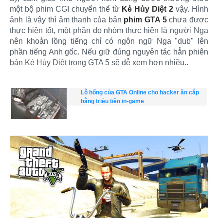
một bộ phim CGI chuyển thể từ
Kẻ Hủy Diệt 2
vậy. Hình
ảnh là vậy thì âm thanh của bản
phim GTA 5
chưa được
thực hiện tốt, một phần do nhóm thực hiện là người Nga
nên khoản lồng tiếng chỉ có ngôn ngữ Nga "dub" lên
phần tiếng Anh gốc. Nếu giữ đúng nguyên tác hẳn phiên
bản Kẻ Hủy Diệt trong GTA 5 sẽ dễ xem hơn nhiều..​
Lỗ hổng của GTA Online cho hacker ăn cắp
hằng triệu tiền in-game