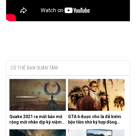
CÓ THỂ BẠN QUAN TÂM
Quake 2021 ra mắt bản mở
GTA 6 được cho là đã kiếm
rộng mới nhân dịp kỷ niệm
bộn tiền nhờ ký hợp đồng
30 năm, mang tên Dawn of
độc quyền với Netflix
the Machine