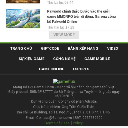
Thứ ba lúc 08:44
Palworld chính thức bước vào thế giới
game MMORPG trên di động: Garena công
bố Palworld Online
Thứ hai lúc 17:29
VIEW MORE
TRANG CHỦ
GIFTCODE
BẢNG XẾP HẠNG
VIDEO
SỰ KIỆN GAME
CÔNG NGHỆ
GAME MOBILE
GAME ONLINE
ESPORTS
Mạng Xã Hội GameHub.vn - Mạng xã hội dành cho game thủ Việt.
Giấy phép số: 505/GP-BTTTT do Bộ Thông tin và Truyền thông cấp ngày
16/10/2017.
Đơn vị chủ quản: Công ty cổ phần Adsota.
Chịu trách nhiệm: Ông Trần Quốc Toản.
Địa chỉ: Le Building, số 11, ngõ 71, Láng Hạ, Ba Đình, Hà Nội.
Email: Contact@Gamehub.vn | SĐT: 0975730600
|
Terms of Uses
Policy