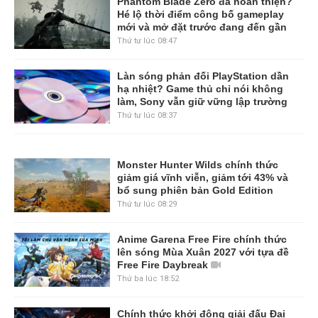
Phantom Blade Zero đã hoàn thiện?
Hé lộ thời điểm công bố gameplay
mới và mở đặt trước đang đến gần
Thứ tư lúc 08:47
Làn sóng phản đối PlayStation dần
hạ nhiệt? Game thủ chỉ nói không
làm, Sony vẫn giữ vững lập trường
Thứ tư lúc 08:37
Monster Hunter Wilds chính thức
giảm giá vĩnh viễn, giảm tới 43% và
bổ sung phiên bản Gold Edition
Thứ tư lúc 08:29
Anime Garena Free Fire chính thức
lên sóng Mùa Xuân 2027 với tựa đề
Free Fire Daybreak
Thứ ba lúc 18:52
Chính thức khởi động giải đấu Đại