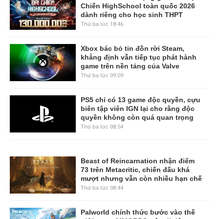
Chiến HighSchool toàn quốc 2026
dành riêng cho học sinh THPT
Thứ ba lúc 18:46
Xbox bác bỏ tin đồn rời Steam,
khẳng định vẫn tiếp tục phát hành
game trên nền tảng của Valve
Thứ ba lúc 09:09
PS5 chỉ có 13 game độc quyền, cựu
biên tập viên IGN lại cho rằng độc
quyền không còn quá quan trọng
Thứ ba lúc 08:54
Beast of Reincarnation nhận điểm
73 trên Metacritic, chiến đấu khá
mượt nhưng vẫn còn nhiều hạn chế
Thứ ba lúc 08:44
Palworld chính thức bước vào thế