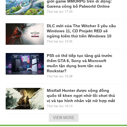
giới game MMORPG trên di động:
Garena công bố Palworld Online
Thứ hai lúc 17:29
DLC mới của The Witcher 3 yêu cầu
Windows 11, CD Projekt RED sẽ
ngừng kiểm thử trên Windows 10
Thứ hai lúc 10:35
PS5 có thể tiếp tục tăng giá trước
thềm GTA 6, Sony và Microsoft
muốn tận dụng bom tấn của
Rockstar?
Thứ hai lúc 10:28
Mistfall Hunter được cộng đồng
quốc tế khen ngợi nhờ lối chơi thú
vị và tạo hình nhân vật nữ hợp mắt
Thứ hai lúc 10:13
VIEW MORE