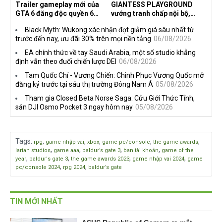
Trailer gameplay mới của
GIANTESS PLAYGROUND
GTA 6 đăng độc quyền 6
vướng tranh chấp nội bộ,
tiếng trên Netflix, Rockstar
nhà phát triển tố đồng sự
Black Myth: Wukong xác nhận đợt giảm giá sâu nhất từ
đang quá tham?
ngầm chiếm đoạt doanh thu
trước đến nay, ưu đãi 30% trên mọi nền tảng
06/08/2026
EA chính thức về tay Saudi Arabia, một số studio khẳng
định vẫn theo đuổi chiến lược DEI
06/08/2026
Tam Quốc Chí - Vương Chiến: Chinh Phục Vương Quốc mở
đăng ký trước tại sáu thị trường Đông Nam Á
05/08/2026
Tham gia Closed Beta Norse Saga: Cửu Giới Thức Tỉnh,
săn DJI Osmo Pocket 3 ngay hôm nay
05/08/2026
Tags
:
,
,
,
,
,
rpg
game nhập vai
xbox
game pc/console
the game awards
,
,
,
,
larian studios
game aaa
baldur’s gate 3
ban tài khoản
game of the
,
,
,
,
year
baldur's gate 3
the game awards 2023
game nhập vai 2024
game
,
,
pc/console 2024
rpg 2024
baldur’s gate
TIN MỚI NHẤT