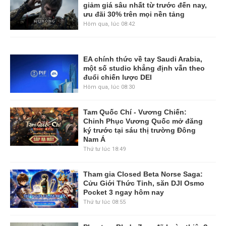
giảm giá sâu nhất từ trước đến nay,
ưu đãi 30% trên mọi nền tảng
Hôm qua, lúc 08:42
EA chính thức về tay Saudi Arabia,
một số studio khẳng định vẫn theo
đuổi chiến lược DEI
Hôm qua, lúc 08:30
Tam Quốc Chí - Vương Chiến:
Chinh Phục Vương Quốc mở đăng
ký trước tại sáu thị trường Đông
Nam Á
Thứ tư lúc 18:49
Tham gia Closed Beta Norse Saga:
Cửu Giới Thức Tỉnh, săn DJI Osmo
Pocket 3 ngay hôm nay
Thứ tư lúc 08:55