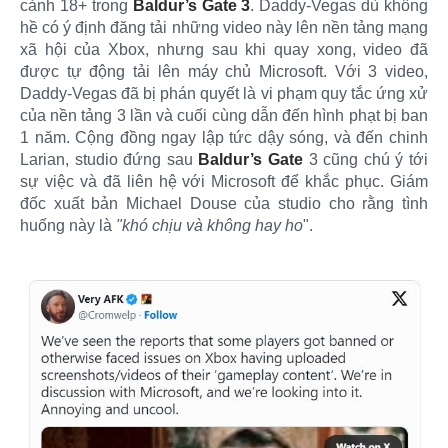
cảnh 18+ trong
Baldur’s Gate 3
. Daddy-Vegas dù không
hề có ý định đăng tải những video này lên nền tảng mạng
xã hội của Xbox, nhưng sau khi quay xong, video đã
được tự động tải lên máy chủ Microsoft. Với 3 video,
Daddy-Vegas đã bị phán quyết là vi phạm quy tắc ứng xử
của nền tảng 3 lần và cuối cùng dẫn đến hình phạt bị ban
1 năm. Cộng đồng ngay lập tức dậy sóng, và đến chinh
Larian, studio đứng sau
Baldur’s Gate
3 cũng chú ý tới
sự việc và đã liên hệ với Microsoft để khắc phục. Giám
đốc xuất bản Michael Douse của studio cho rằng tình
huống này là
"khó chịu và không hay ho
".​