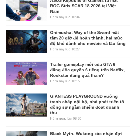
ASUS Republic of Gamers ra mắt
ROG Strix SCAR 18 2026 tại Việt
Nam
Hôm nay lúc 10:34
Onimusha: Way of the Sword mất
tầm 20 giờ để hoàn thành, hai mức
độ khó dành cho newbie và lão làng
Hôm nay lúc 10:27
Trailer gameplay mới của GTA 6
đăng độc quyền 6 tiếng trên Netflix,
Rockstar đang quá tham?
Hôm nay lúc 10:15
GIANTESS PLAYGROUND vướng
tranh chấp nội bộ, nhà phát triển tố
đồng sự ngầm chiếm đoạt doanh
thu
Hôm qua, lúc 08:50
Black Myth: Wukong xác nhận đợt