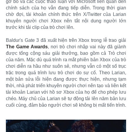
gỡ bỏ và các cuộc thảo luận với Microsoft liên quan đến
chính sách của họ vẫn đang tiếp diễn. Trong thời gian
chờ đợi, tài khoản chính thức trên X/Twitter của Larian
khuyên người chơi Xbox nên tắt nội dung người lớn
trước khi tải clip của trò chơi lên.
Baldur's Gate 3 đã xuất hiện trên Xbox trong lễ trao giải
The Game Awards
, nơi trò chơi nhập vai này đã giành
được tổng cộng sáu giải thưởng, bao gồm cả Trò chơi
của năm. Mặc dù quá trình ra mắt phiên bản Xbox của trò
chơi diễn ra hầu như suôn sẻ, nhưng vẫn có một số trục
trặc trong quá trình lưu trò chơi do sự cố. Theo Larian,
một bản sửa lỗi hiện đang được thực hiện, nhưng tạm
thời, nhà phát triển khuyên người chơi nên tạo và liên kết
tài khoản Larian với hồ sơ Xbox của họ để cho phép lưu
chéo. Máy chủ của Larian sẽ tự động tải lên năm bản lưu
cuối cùng, đảm bảo người chơi sẽ không bị mất tiến trình.