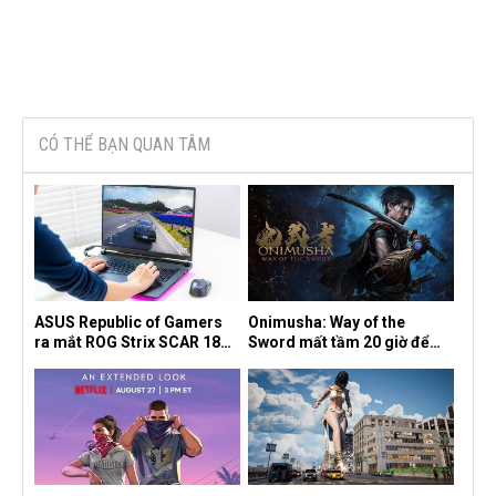
CÓ THỂ BẠN QUAN TÂM
ASUS Republic of Gamers
Onimusha: Way of the
ra mắt ROG Strix SCAR 18
Sword mất tầm 20 giờ để
2026 tại Việt Nam
hoàn thành, hai mức độ khó
dành cho newbie và lão làng