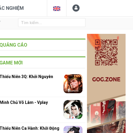
ẮC NGHIỆM
Y
QUẢNG CÁO
GAME MỚI
Thiếu Niên 3Q: Khởi Nguyên
Minh Chủ Võ Lâm - Vplay
Thiếu Niên Ca Hành: Khởi Động