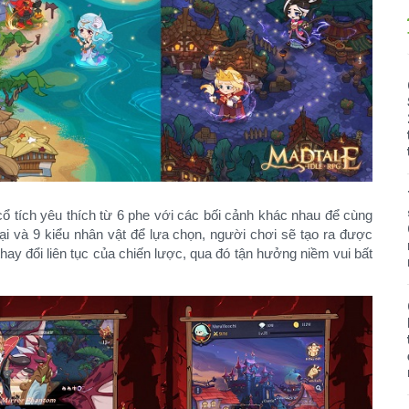
cổ tích yêu thích từ 6 phe với các bối cảnh khác nhau để cùng
ại và 9 kiểu nhân vật để lựa chọn, người chơi sẽ tạo ra được
hay đổi liên tục của chiến lược, qua đó tận hưởng niềm vui bất