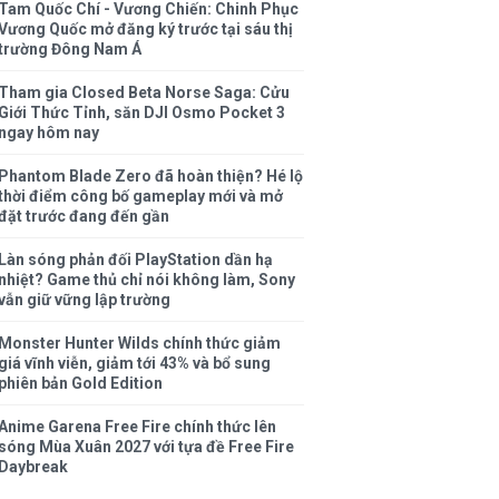
Tam Quốc Chí - Vương Chiến: Chinh Phục
Vương Quốc mở đăng ký trước tại sáu thị
trường Đông Nam Á
Tham gia Closed Beta Norse Saga: Cửu
Giới Thức Tỉnh, săn DJI Osmo Pocket 3
ngay hôm nay
Phantom Blade Zero đã hoàn thiện? Hé lộ
thời điểm công bố gameplay mới và mở
đặt trước đang đến gần
Làn sóng phản đối PlayStation dần hạ
nhiệt? Game thủ chỉ nói không làm, Sony
vẫn giữ vững lập trường
Monster Hunter Wilds chính thức giảm
giá vĩnh viễn, giảm tới 43% và bổ sung
phiên bản Gold Edition
Anime Garena Free Fire chính thức lên
sóng Mùa Xuân 2027 với tựa đề Free Fire
Daybreak