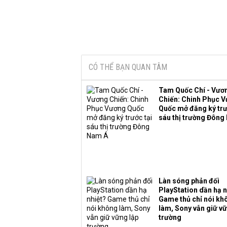
CÓ THỂ BẠN QUAN TÂM
Tam Quốc Chí - Vươ
Chiến: Chinh Phục 
Quốc mở đăng ký trư
sáu thị trường Đông
Làn sóng phản đối
PlayStation dần hạ n
Game thủ chỉ nói kh
làm, Sony vẫn giữ vữ
trường