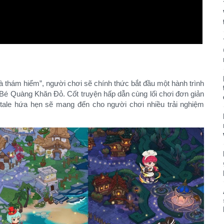
hà thám hiểm”, người chơi sẽ chính thức bắt đầu một hành trình
 Bé Quàng Khăn Đỏ. Cốt truyện hấp dẫn cùng lối chơi đơn giản
ale hứa hẹn sẽ mang đến cho người chơi nhiều trải nghiệm