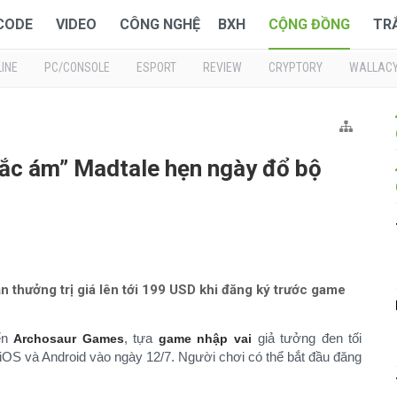
 CODE
VIDEO
CÔNG NGHỆ
BXH
CỘNG ĐỒNG
TR
INE
PC/CONSOLE
ESPORT
REVIEW
CRYPTORY
WALLAC
hắc ám” Madtale hẹn ngày đổ bộ
n thưởng trị giá lên tới 199 USD khi đăng ký trước game
iển
, tựa
giả tưởng đen tối
Archosaur Games
game nhập vai
 iOS và Android vào ngày 12/7. Người chơi có thể bắt đầu đăng