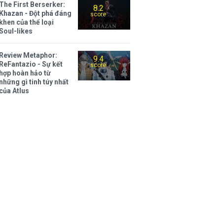
The First Berserker:
8.2
Khazan - Đột phá đáng
score
khen của thể loại
Soul-likes
Review Metaphor:
9.4
ReFantazio - Sự kết
score
hợp hoàn hảo từ
những gì tinh túy nhất
của Atlus