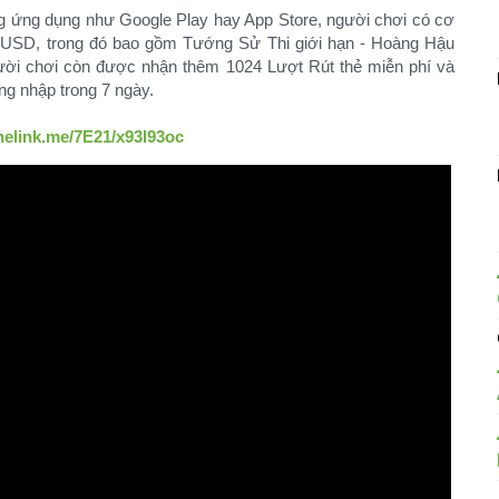
g ứng dụng như Google Play hay App Store, người chơi có cơ
99 USD, trong đó bao gồm Tướng Sử Thi giới hạn - Hoàng Hậu
ời chơi còn được nhận thêm 1024 Lượt Rút thẻ miễn phí và
g nhập trong 7 ngày.
nelink.me/7E21/x93l93oc