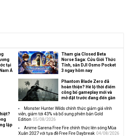
ng
Tham gia Closed Beta
Vương
Norse Saga: Cửu Giới Thức
ớc tại
Tỉnh, săn DJI Osmo Pocket
 Nam Á
3 ngay hôm nay
Phantom Blade Zero đã
hoàn thiện? Hé lộ thời điểm
công bố gameplay mới và
mở đặt trước đang đến gần
Monster Hunter Wilds chính thức giảm giá vĩnh
hiệt?
viễn, giảm tới 43% và bổ sung phiên bản Gold
ông
Edition
05/08/2026
ng lập
Anime Garena Free Fire chính thức lên sóng Mùa
Xuân 2027 với tựa đề Free Fire Daybreak
04/08/2026