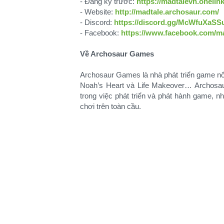
- Đăng ký trước:
https://madtalevn.onelin
- Website:
http://madtale.archosaur.com/
- Discord:
https://discord.gg/McWfuXaSS
- Facebook:
https://www.facebook.com/ma
Về Archosaur Games
Archosaur Games là nhà phát triển game nổi
Noah’s Heart và Life Makeover… Archos
trong việc phát triển và phát hành game, n
chơi trên toàn cầu.​