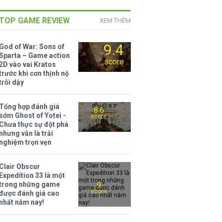
TOP GAME REVIEW
XEM THÊM
9.4
God of War: Sons of
Sparta – Game action
score
2D vào vai Kratos
trước khi cơn thịnh nộ
trỗi dậy
Tổng hợp đánh giá
8.6
sớm Ghost of Yotei -
score
Chưa thực sự đột phá
nhưng vẫn là trải
nghiệm trọn vẹn
Clair Obscur
Expedition 33 là một
trong những game
9
score
được đánh giá cao
nhất năm nay!