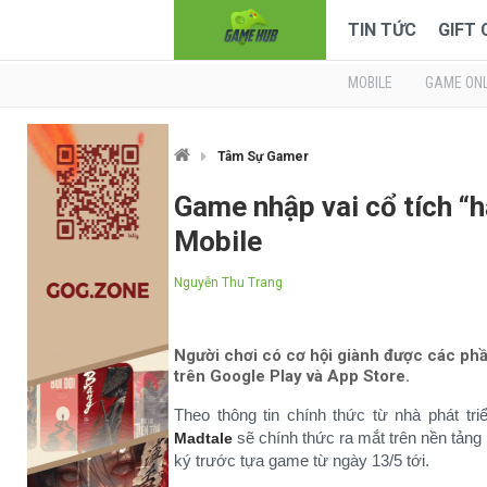
TIN TỨC
GIFT
MOBILE
GAME ONL
Tâm Sự Gamer
Game nhập vai cổ tích “
Mobile
Nguyễn Thu Trang
Người chơi có cơ hội giành được các phầ
trên Google Play và App Store.
Theo thông tin chính thức từ nhà phát tr
sẽ chính thức ra mắt trên nền tảng
Madtale
ký trước tựa game từ ngày 13/5 tới.