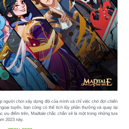
 người chơi xây dựng đội của mình và chỉ việc chờ đợi chiến
goại tuyến, bạn cũng có thể tích lũy phần thưởng và quay lại
ác ưu điểm trên, Madtale chắc chắn sẽ là một trong những tựa
m 2023 này.​