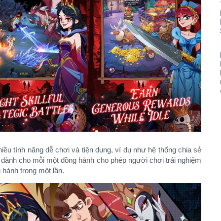
iều tính năng dễ chơi và tiện dụng, ví dụ như hệ thống chia sẻ
n dành cho mỗi một đồng hành cho phép người chơi trải nghiệm
hành trong một lần.​