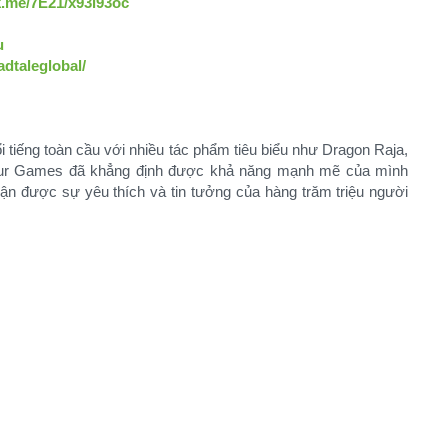
k.me/7E21/x93l93oc
u
dtaleglobal/
 tiếng toàn cầu với nhiều tác phẩm tiêu biểu như Dragon Raja,
aur Games đã khẳng định được khả năng mạnh mẽ của mình
hận được sự yêu thích và tin tưởng của hàng trăm triệu người