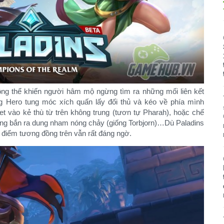
không thể khiến người hâm mộ ngừng tìm ra những mối liên kết
g Hero tung móc xích quấn lấy đối thủ và kéo về phía mình
et vào kẻ thù từ trên không trung (tươn tự Pharah), hoặc chế
úng bắn ra dung nham nóng chảy (giống Torbjorn)…Dù Paladins
 điểm tương đồng trên vẫn rất đáng ngờ.​