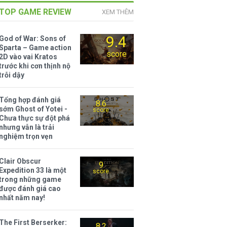
TOP GAME REVIEW
XEM THÊM
9.4
God of War: Sons of
Sparta – Game action
score
2D vào vai Kratos
trước khi cơn thịnh nộ
trỗi dậy
Tổng hợp đánh giá
8.6
sớm Ghost of Yotei -
score
Chưa thực sự đột phá
nhưng vẫn là trải
nghiệm trọn vẹn
Clair Obscur
9
Expedition 33 là một
score
trong những game
được đánh giá cao
nhất năm nay!
The First Berserker:
8.2