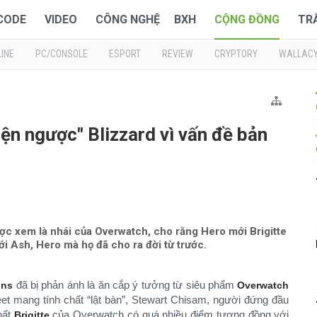
 CODE
VIDEO
CÔNG NGHỆ
BXH
CỘNG ĐỒNG
TR
INE
PC/CONSOLE
ESPORT
REVIEW
CRYPTORY
WALLAC
ện ngược" Blizzard vì vấn đề bản
ược xem là nhái của Overwatch, cho rằng Hero mới Brigitte
i Ash, Hero mà họ đã cho ra đời từ trước.
đã bị phản ánh là ăn cắp ý tưởng từ siêu phẩm
ins
Overwatch
et mang tính chất “lật bàn”, Stewart Chisam, người đứng đầu
hất
của Overwatch có quá nhiều điểm tương đồng với
Brigitte