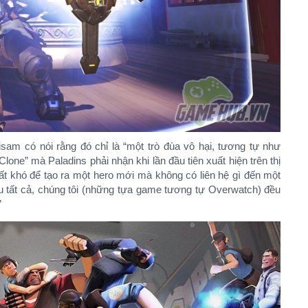
isam có nói rằng đó chỉ là “một trò đùa vô hại, tương tự như
ne” mà Paladins phải nhận khi lần đầu tiên xuất hiện trên thị
ất khó để tạo ra một hero mới mà không có liên hệ gì đến một
 tất cả, chúng tôi (những tựa game tương tự Overwatch) đều
​