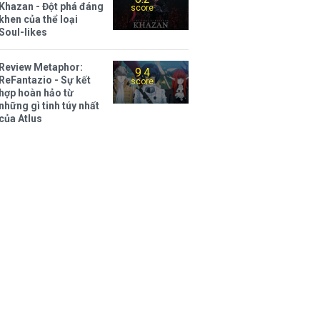
Khazan - Đột phá đáng
score
khen của thể loại
Soul-likes
Review Metaphor:
9.4
ReFantazio - Sự kết
score
hợp hoàn hảo từ
những gì tinh túy nhất
của Atlus