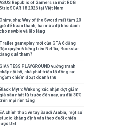
ASUS Republic of Gamers ra mắt ROG
Strix SCAR 18 2026 tại Việt Nam
Onimusha: Way of the Sword mất tầm 20
giờ để hoàn thành, hai mức độ khó dành
cho newbie và lão làng
Trailer gameplay mới của GTA 6 đăng
độc quyền 6 tiếng trên Netflix, Rockstar
đang quá tham?
GIANTESS PLAYGROUND vướng tranh
chấp nội bộ, nhà phát triển tố đồng sự
ngầm chiếm đoạt doanh thu
Black Myth: Wukong xác nhận đợt giảm
giá sâu nhất từ trước đến nay, ưu đãi 30%
trên mọi nền tảng
EA chính thức về tay Saudi Arabia, một số
studio khẳng định vẫn theo đuổi chiến
lược DEI