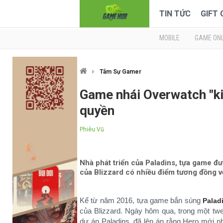
TIN TỨC
GIFT
MOBILE
GAME ONL
Tâm Sự Gamer
Game nhái Overwatch "ki
quyền
Phiêu Vũ
Nhà phát triển của Paladins, tựa game đ
của Blizzard có nhiều điểm tương đồng vớ
Kể từ năm 2016, tựa game bắn súng
Palad
của Blizzard. Ngày hôm qua, trong một twe
dự án Paladins, đã lên án rằng Hero mới n