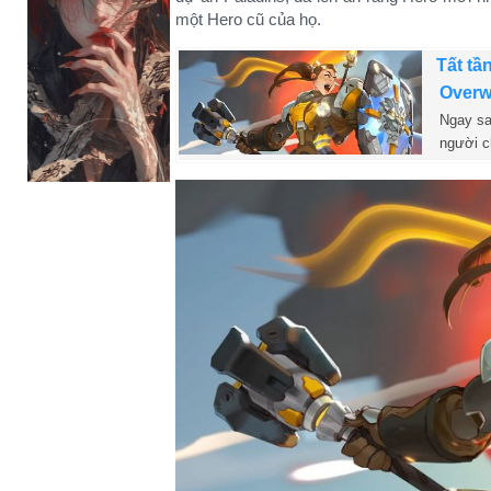
một Hero cũ của họ.
Tất tâ
Overw
Ngay sau 
người c