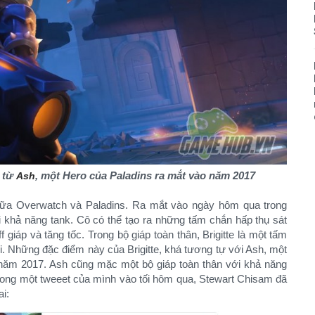
g từ
, một Hero của Paladins ra mắt vào năm 2017
Ash
t giữa Overwatch và Paladins. Ra mắt vào ngày hôm qua trong
ới khả năng tank. Cô có thể tạo ra những tấm chắn hấp thụ sát
giáp và tăng tốc. Trong bộ giáp toàn thân, Brigitte là một tấm
i. Những đặc điểm này của Brigitte, khá tương tự với Ash, một
 năm 2017. Ash cũng mặc một bộ giáp toàn thân với khả năng
Trong một tweeet của mình vào tối hôm qua, Stewart Chisam đã
:​