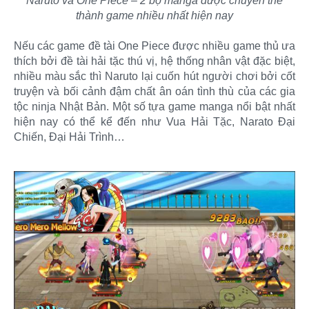
Naruto và One Piece – 2 bộ manga được chuyển thể
thành game nhiều nhất hiện nay
Nếu các game đề tài One Piece được nhiều game thủ ưa
thích bởi đề tài hải tặc thú vị, hệ thống nhân vật đặc biệt,
nhiều màu sắc thì Naruto lại cuốn hút người chơi bởi cốt
truyện và bối cảnh đậm chất ân oán tình thù của các gia
tộc ninja Nhật Bản. Một số tựa game manga nổi bật nhất
hiện nay có thể kể đến như Vua Hải Tặc, Narato Đại
Chiến, Đại Hải Trình…