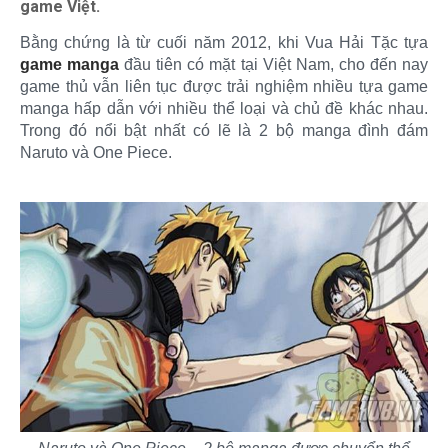
game Việt.
Bằng chứng là từ cuối năm 2012, khi Vua Hải Tặc tựa
game manga
đầu tiên có mặt tại Việt Nam, cho đến nay
game thủ vẫn liên tục được trải nghiệm nhiều tựa game
manga hấp dẫn với nhiều thể loại và chủ đề khác nhau.
Trong đó nổi bật nhất có lẽ là 2 bộ manga đình đám
Naruto và One Piece.