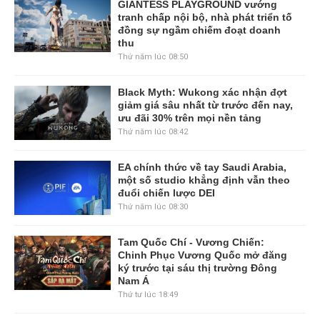
GIANTESS PLAYGROUND vướng
tranh chấp nội bộ, nhà phát triển tố
đồng sự ngầm chiếm đoạt doanh
thu
Thứ năm lúc 08:50
Black Myth: Wukong xác nhận đợt
giảm giá sâu nhất từ trước đến nay,
ưu đãi 30% trên mọi nền tảng
Thứ năm lúc 08:42
EA chính thức về tay Saudi Arabia,
một số studio khẳng định vẫn theo
đuổi chiến lược DEI
Thứ năm lúc 08:30
Tam Quốc Chí - Vương Chiến:
Chinh Phục Vương Quốc mở đăng
ký trước tại sáu thị trường Đông
Nam Á
Thứ tư lúc 18:49