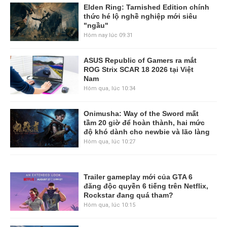
Elden Ring: Tarnished Edition chính
thức hé lộ nghề nghiệp mới siêu
"ngầu"
Hôm nay lúc 09:31
ASUS Republic of Gamers ra mắt
ROG Strix SCAR 18 2026 tại Việt
Nam
Hôm qua, lúc 10:34
Onimusha: Way of the Sword mất
tầm 20 giờ để hoàn thành, hai mức
độ khó dành cho newbie và lão làng
Hôm qua, lúc 10:27
Trailer gameplay mới của GTA 6
đăng độc quyền 6 tiếng trên Netflix,
Rockstar đang quá tham?
Hôm qua, lúc 10:15