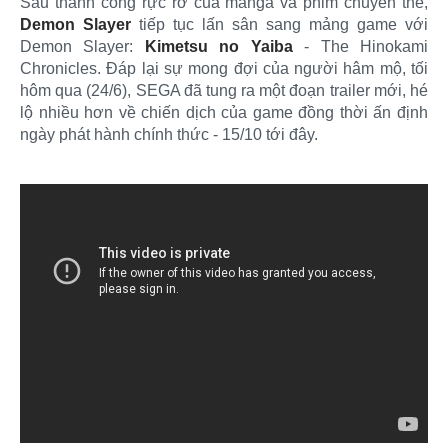
Sau thành công rực rỡ của manga và phim chuyển thể,
Demon Slayer
tiếp tục lấn sân sang mảng game với
Demon Slayer:
Kimetsu no Yaiba
- The Hinokami
Chronicles. Đáp lại sự mong đợi của người hâm mộ, tối
hôm qua (24/6), SEGA đã tung ra một đoạn trailer mới, hé
lộ nhiều hơn về chiến dịch của game đồng thời ấn định
ngày phát hành chính thức - 15/10 tới đây.