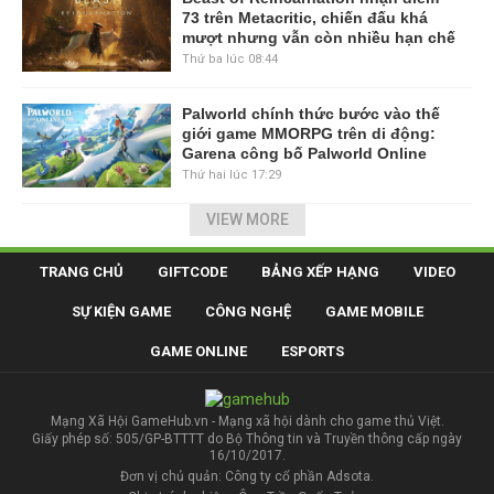
73 trên Metacritic, chiến đấu khá
mượt nhưng vẫn còn nhiều hạn chế
Thứ ba lúc 08:44
Palworld chính thức bước vào thế
giới game MMORPG trên di động:
Garena công bố Palworld Online
Thứ hai lúc 17:29
VIEW MORE
TRANG CHỦ
GIFTCODE
BẢNG XẾP HẠNG
VIDEO
SỰ KIỆN GAME
CÔNG NGHỆ
GAME MOBILE
GAME ONLINE
ESPORTS
Mạng Xã Hội GameHub.vn - Mạng xã hội dành cho game thủ Việt.
Giấy phép số: 505/GP-BTTTT do Bộ Thông tin và Truyền thông cấp ngày
16/10/2017.
Đơn vị chủ quản: Công ty cổ phần Adsota.