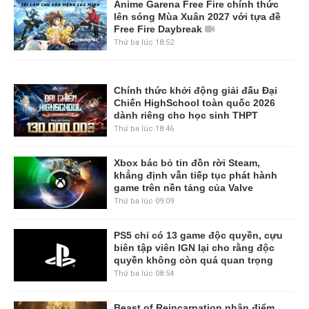
Anime Garena Free Fire chính thức
lên sóng Mùa Xuân 2027 với tựa đề
Free Fire Daybreak
Thứ ba lúc 18:52
Chính thức khởi động giải đấu Đại
Chiến HighSchool toàn quốc 2026
dành riêng cho học sinh THPT
Thứ ba lúc 18:46
Xbox bác bỏ tin đồn rời Steam,
khẳng định vẫn tiếp tục phát hành
game trên nền tảng của Valve
Thứ ba lúc 09:09
PS5 chỉ có 13 game độc quyền, cựu
biên tập viên IGN lại cho rằng độc
quyền không còn quá quan trọng
Thứ ba lúc 08:54
Beast of Reincarnation nhận điểm