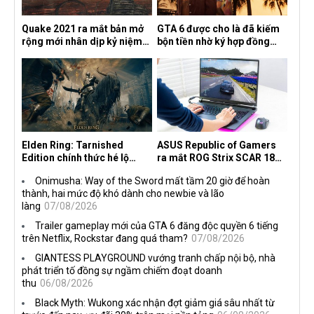
Quake 2021 ra mắt bản mở
GTA 6 được cho là đã kiếm
rộng mới nhân dịp kỷ niệm
bộn tiền nhờ ký hợp đồng
30 năm, mang tên Dawn of
độc quyền với Netflix
the Machine
Elden Ring: Tarnished
ASUS Republic of Gamers
Edition chính thức hé lộ
ra mắt ROG Strix SCAR 18
nghề nghiệp mới siêu "ngầu"
2026 tại Việt Nam
Onimusha: Way of the Sword mất tầm 20 giờ để hoàn
thành, hai mức độ khó dành cho newbie và lão
làng
07/08/2026
Trailer gameplay mới của GTA 6 đăng độc quyền 6 tiếng
trên Netflix, Rockstar đang quá tham?
07/08/2026
GIANTESS PLAYGROUND vướng tranh chấp nội bộ, nhà
phát triển tố đồng sự ngầm chiếm đoạt doanh
thu
06/08/2026
Black Myth: Wukong xác nhận đợt giảm giá sâu nhất từ