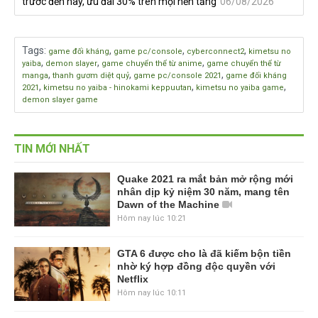
trước đến nay, ưu đãi 30% trên mọi nền tảng
06/08/2026
Tags
:
,
,
,
game đối kháng
game pc/console
cyberconnect2
kimetsu no
,
,
,
yaiba
demon slayer
game chuyển thể từ anime
game chuyển thể từ
,
,
,
manga
thanh gươm diệt quỷ
game pc/console 2021
game đối kháng
,
,
,
2021
kimetsu no yaiba - hinokami keppuutan
kimetsu no yaiba game
demon slayer game
TIN MỚI NHẤT
Quake 2021 ra mắt bản mở rộng mới
nhân dịp kỷ niệm 30 năm, mang tên
Dawn of the Machine
Hôm nay lúc 10:21
GTA 6 được cho là đã kiếm bộn tiền
nhờ ký hợp đồng độc quyền với
Netflix
Hôm nay lúc 10:11