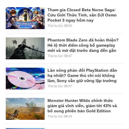
Tham gia Closed Beta Norse Saga:
Cửu Giới Thức Tỉnh, săn DJI Osmo
Pocket 3 ngay hôm nay
Thứ tư lúc 08:55
Phantom Blade Zero đã hoàn thiện?
Hé lộ thời điểm công bố gameplay
mới và mở đặt trước đang đến gần
Thứ tư lúc 08:47
Làn sóng phản đối PlayStation dần
hạ nhiệt? Game thủ chỉ nói không
làm, Sony vẫn giữ vững lập trường
Thứ tư lúc 08:37
Monster Hunter Wilds chính thức
giảm giá vĩnh viễn, giảm tới 43% và
bổ sung phiên bản Gold Edition
Thứ tư lúc 08:29