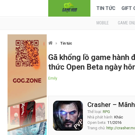
TIN TỨC
GIFT
MOBILE
GAME ONL
Tin tức
Gã khổng lồ game hành đ
thức Open Beta ngày hô
Emily
Crasher – Mãnh
Thể loại:
RPG
Nhà phát hành:
Khác
Open beta:
11/2016
Trang chủ:
http://crasher.