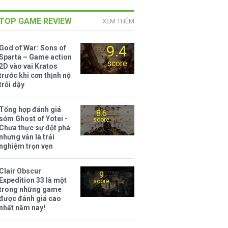
TOP GAME REVIEW
XEM THÊM
9.4
God of War: Sons of
Sparta – Game action
score
2D vào vai Kratos
trước khi cơn thịnh nộ
trỗi dậy
Tổng hợp đánh giá
8.6
sớm Ghost of Yotei -
score
Chưa thực sự đột phá
nhưng vẫn là trải
nghiệm trọn vẹn
Clair Obscur
9
Expedition 33 là một
score
trong những game
được đánh giá cao
nhất năm nay!