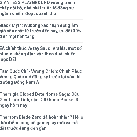
GIANTESS PLAYGROUND vướng tranh
chấp nội bộ, nhà phát triển tố đồng sự
ngầm chiếm đoạt doanh thu
Black Myth: Wukong xác nhận đợt giảm
giá sâu nhất từ trước đến nay, ưu đãi 30%
trên mọi nền tảng
EA chính thức về tay Saudi Arabia, một số
studio khẳng định vẫn theo đuổi chiến
lược DEI
Tam Quốc Chí - Vương Chiến: Chinh Phục
Vương Quốc mở đăng ký trước tại sáu thị
trường Đông Nam Á
Tham gia Closed Beta Norse Saga: Cửu
Giới Thức Tỉnh, săn DJI Osmo Pocket 3
ngay hôm nay
Phantom Blade Zero đã hoàn thiện? Hé lộ
thời điểm công bố gameplay mới và mở
đặt trước đang đến gần