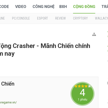
 CODE
VIDEO
CÔNG NGHỆ
BXH
CỘNG ĐỒNG
TR
INE
PC/CONSOLE
ESPORT
REVIEW
CRYPTORY
WALLAC
ộng Crasher - Mãnh Chiến chính
m nay
 Chiến
4
1 phiếu
moregame.vn/