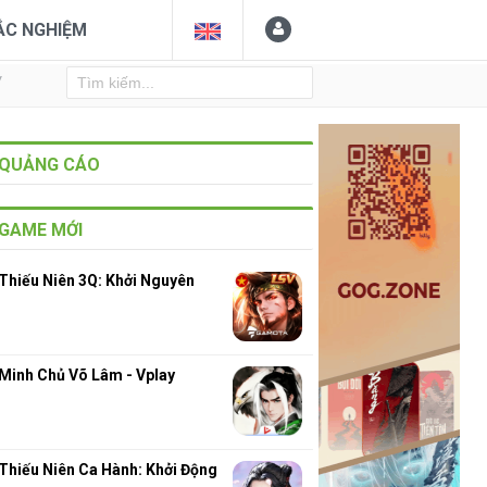
ẮC NGHIỆM
Y
QUẢNG CÁO
GAME MỚI
Thiếu Niên 3Q: Khởi Nguyên
Minh Chủ Võ Lâm - Vplay
Thiếu Niên Ca Hành: Khởi Động