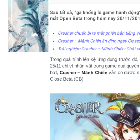
Sau tất cả, “gã khổng lồ game hành động
mắt Open Beta trong hôm nay 30/11/201
Crasher chuẩn bị ra mắt phiên bản tiếng V
Crasher – Mãnh Chiến ấn định ngày Closed
Trải nghiệm Crasher – Mãnh Chiến: Chặt 
Trong quá trình lên kệ ứng dụng trước đó
25/11 chỉ vì nhân vật trong game quá quyế
bớt,
–
vẫn có được sự
Crasher
Mãnh Chiến
Close Beta (CB)