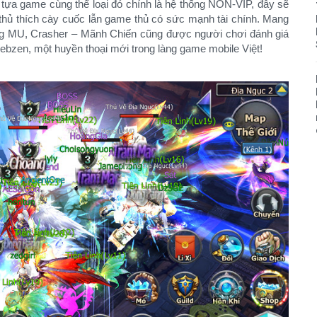
tựa game cùng thể loại đó chính là hệ thống NON-VIP, đây sẽ
thủ thích cày cuốc lẫn game thủ có sức mạnh tài chính. Mang
ếng MU, Crasher – Mãnh Chiến cũng được người chơi đánh giá
ebzen, một huyền thoại mới trong làng game mobile Việt!