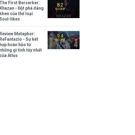
The First Berserker:
8.2
Khazan - Đột phá đáng
score
khen của thể loại
Soul-likes
Review Metaphor:
9.4
ReFantazio - Sự kết
score
hợp hoàn hảo từ
những gì tinh túy nhất
của Atlus