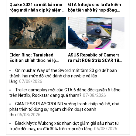
Quake 2021 ra mắt bản mở
GTA 6 được cho là đã kiếm
rộng mới nhân dịp kỷ niệm
bộn tiền nhờ ký hợp đồng
30 năm, mang tên Dawn of
độc quyền với Netflix
the Machine
Elden Ring: Tarnished
ASUS Republic of Gamers
Edition chính thức hé lộ
ra mắt ROG Strix SCAR 18
nghề nghiệp mới siêu "ngầu"
2026 tại Việt Nam
Onimusha: Way of the Sword mất tầm 20 giờ để hoàn
thành, hai mức độ khó dành cho newbie và lão
làng
07/08/2026
Trailer gameplay mới của GTA 6 đăng độc quyền 6 tiếng
trên Netflix, Rockstar đang quá tham?
07/08/2026
GIANTESS PLAYGROUND vướng tranh chấp nội bộ, nhà
phát triển tố đồng sự ngầm chiếm đoạt doanh
thu
06/08/2026
Black Myth: Wukong xác nhận đợt giảm giá sâu nhất từ
trước đến nay, ưu đãi 30% trên mọi nền tảng
06/08/2026