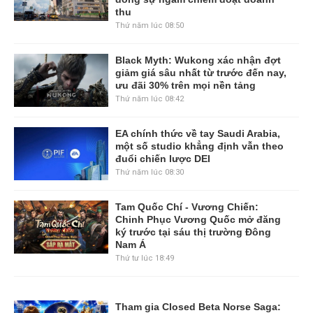
thu
Thứ năm lúc 08:50
Black Myth: Wukong xác nhận đợt
giảm giá sâu nhất từ trước đến nay,
ưu đãi 30% trên mọi nền tảng
Thứ năm lúc 08:42
EA chính thức về tay Saudi Arabia,
một số studio khẳng định vẫn theo
đuổi chiến lược DEI
Thứ năm lúc 08:30
Tam Quốc Chí - Vương Chiến:
Chinh Phục Vương Quốc mở đăng
ký trước tại sáu thị trường Đông
Nam Á
Thứ tư lúc 18:49
Tham gia Closed Beta Norse Saga: