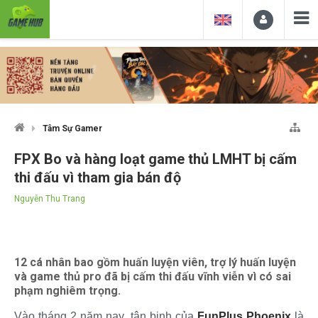
Tâm Sự Gamer
FPX Bo và hàng loạt game thủ LMHT bị cấm
thi đấu vì tham gia bán độ
Nguyễn Thu Trang
12 cá nhân bao gồm huấn luyện viên, trợ lý huấn luyện
và game thủ pro đã bị cấm thi đấu vĩnh viễn vì có sai
phạm nghiêm trọng.
Vào tháng 2 năm nay, tân binh của
FunPlus Phoenix
là