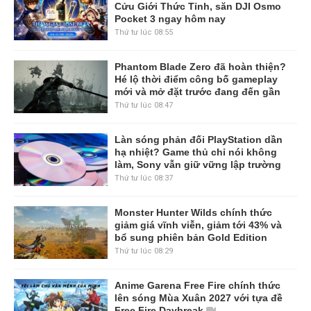
Cửu Giới Thức Tỉnh, săn DJI Osmo
Pocket 3 ngay hôm nay
Thứ tư lúc 08:55
Phantom Blade Zero đã hoàn thiện?
Hé lộ thời điểm công bố gameplay
mới và mở đặt trước đang đến gần
Thứ tư lúc 08:47
Làn sóng phản đối PlayStation dần
hạ nhiệt? Game thủ chỉ nói không
làm, Sony vẫn giữ vững lập trường
Thứ tư lúc 08:37
Monster Hunter Wilds chính thức
giảm giá vĩnh viễn, giảm tới 43% và
bổ sung phiên bản Gold Edition
Thứ tư lúc 08:29
Anime Garena Free Fire chính thức
lên sóng Mùa Xuân 2027 với tựa đề
Free Fire Daybreak