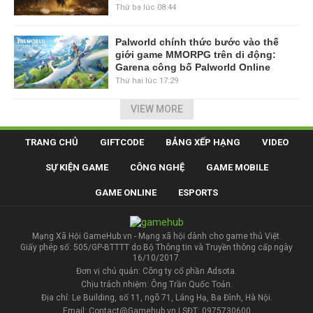
Thứ ba lúc 08:44
Palworld chính thức bước vào thế
giới game MMORPG trên di động:
Garena công bố Palworld Online
Thứ hai lúc 17:29
VIEW MORE
TRANG CHỦ
GIFTCODE
BẢNG XẾP HẠNG
VIDEO
SỰ KIỆN GAME
CÔNG NGHỆ
GAME MOBILE
GAME ONLINE
ESPORTS
Mạng Xã Hội GameHub.vn - Mạng xã hội dành cho game thủ Việt.
Giấy phép số: 505/GP-BTTTT do Bộ Thông tin và Truyền thông cấp ngày
16/10/2017.
Đơn vị chủ quản: Công ty cổ phần Adsota.
Chịu trách nhiệm: Ông Trần Quốc Toản.
Địa chỉ: Le Building, số 11, ngõ 71, Láng Hạ, Ba Đình, Hà Nội.
Email: Contact@Gamehub.vn | SĐT: 0975730600