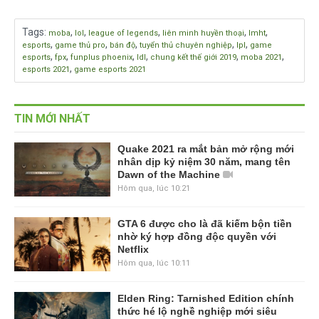
Tags
:
,
,
,
,
,
moba
lol
league of legends
liên minh huyền thoại
lmht
,
,
,
,
,
esports
game thủ pro
bán độ
tuyển thủ chuyên nghiệp
lpl
game
,
,
,
,
,
,
esports
fpx
funplus phoenix
ldl
chung kết thế giới 2019
moba 2021
,
esports 2021
game esports 2021
TIN MỚI NHẤT
Quake 2021 ra mắt bản mở rộng mới
nhân dịp kỷ niệm 30 năm, mang tên
Dawn of the Machine
Hôm qua, lúc 10:21
GTA 6 được cho là đã kiếm bộn tiền
nhờ ký hợp đồng độc quyền với
Netflix
Hôm qua, lúc 10:11
Elden Ring: Tarnished Edition chính
thức hé lộ nghề nghiệp mới siêu