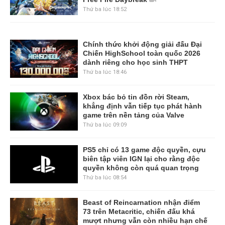
Thứ ba lúc 18:52
Chính thức khởi động giải đấu Đại
Chiến HighSchool toàn quốc 2026
dành riêng cho học sinh THPT
Thứ ba lúc 18:46
Xbox bác bỏ tin đồn rời Steam,
khẳng định vẫn tiếp tục phát hành
game trên nền tảng của Valve
Thứ ba lúc 09:09
PS5 chỉ có 13 game độc quyền, cựu
biên tập viên IGN lại cho rằng độc
quyền không còn quá quan trọng
Thứ ba lúc 08:54
Beast of Reincarnation nhận điểm
73 trên Metacritic, chiến đấu khá
mượt nhưng vẫn còn nhiều hạn chế