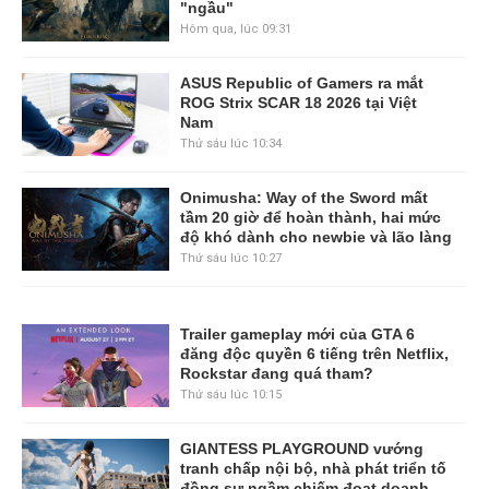
"ngầu"
Hôm qua, lúc 09:31
ASUS Republic of Gamers ra mắt
ROG Strix SCAR 18 2026 tại Việt
Nam
Thứ sáu lúc 10:34
Onimusha: Way of the Sword mất
tầm 20 giờ để hoàn thành, hai mức
độ khó dành cho newbie và lão làng
Thứ sáu lúc 10:27
Trailer gameplay mới của GTA 6
đăng độc quyền 6 tiếng trên Netflix,
Rockstar đang quá tham?
Thứ sáu lúc 10:15
GIANTESS PLAYGROUND vướng
tranh chấp nội bộ, nhà phát triển tố
đồng sự ngầm chiếm đoạt doanh