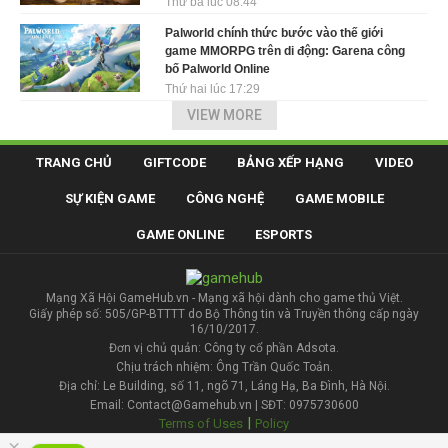
Thứ ba lúc 08:44
Palworld chính thức bước vào thế giới
game MMORPG trên di động: Garena công
bố Palworld Online
Thứ hai lúc 17:29
VIEW MORE
TRANG CHỦ
GIFTCODE
BẢNG XẾP HẠNG
VIDEO
SỰ KIỆN GAME
CÔNG NGHỆ
GAME MOBILE
GAME ONLINE
ESPORTS
Mạng Xã Hội GameHub.vn - Mạng xã hội dành cho game thủ Việt.
Giấy phép số: 505/GP-BTTTT do Bộ Thông tin và Truyền thông cấp ngày
16/10/2017.
Đơn vị chủ quản: Công ty cổ phần Adsota.
Chịu trách nhiệm: Ông Trần Quốc Toản.
Địa chỉ: Le Building, số 11, ngõ 71, Láng Hạ, Ba Đình, Hà Nội.
Email: Contact@Gamehub.vn | SĐT: 0975730600
|
Terms of Uses
Policy
×