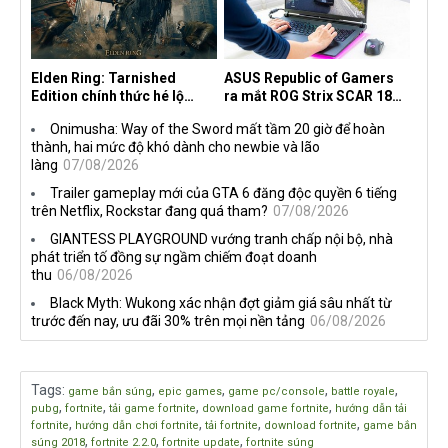
Elden Ring: Tarnished
ASUS Republic of Gamers
Edition chính thức hé lộ
ra mắt ROG Strix SCAR 18
nghề nghiệp mới siêu "ngầu"
2026 tại Việt Nam
Onimusha: Way of the Sword mất tầm 20 giờ để hoàn
thành, hai mức độ khó dành cho newbie và lão
làng
07/08/2026
Trailer gameplay mới của GTA 6 đăng độc quyền 6 tiếng
trên Netflix, Rockstar đang quá tham?
07/08/2026
GIANTESS PLAYGROUND vướng tranh chấp nội bộ, nhà
phát triển tố đồng sự ngầm chiếm đoạt doanh
thu
06/08/2026
Black Myth: Wukong xác nhận đợt giảm giá sâu nhất từ
trước đến nay, ưu đãi 30% trên mọi nền tảng
06/08/2026
Tags
:
,
,
,
,
game bắn súng
epic games
game pc/console
battle royale
,
,
,
,
pubg
fortnite
tải game fortnite
download game fortnite
hướng dẫn tải
,
,
,
,
fortnite
hướng dẫn chơi fortnite
tải fortnite
download fortnite
game bắn
,
,
,
súng 2018
fortnite 2.2.0
fortnite update
fortnite súng