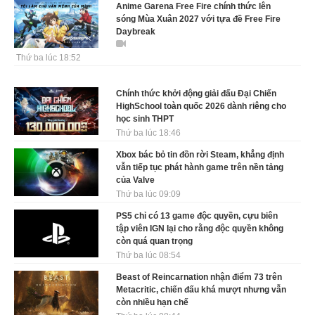
Anime Garena Free Fire chính thức lên
sóng Mùa Xuân 2027 với tựa đề Free Fire
Daybreak
Thứ ba lúc 18:52
Chính thức khởi động giải đấu Đại Chiến
HighSchool toàn quốc 2026 dành riêng cho
học sinh THPT
Thứ ba lúc 18:46
Xbox bác bỏ tin đồn rời Steam, khẳng định
vẫn tiếp tục phát hành game trên nền tảng
của Valve
Thứ ba lúc 09:09
PS5 chỉ có 13 game độc quyền, cựu biên
tập viên IGN lại cho rằng độc quyền không
còn quá quan trọng
Thứ ba lúc 08:54
Beast of Reincarnation nhận điểm 73 trên
Metacritic, chiến đấu khá mượt nhưng vẫn
còn nhiều hạn chế