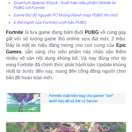
Quantum Special Attack - Xuất hiện siêu phẩm Mobile lai
PUBG với Fornite
Game thủ độ nguyên PC khủng thành map PUBG thu nhỏ
6 thế mạnh của Fortnite vượt hẳn PUBG
Fortnite
là tựa game đang bám đuổi
PUBG
vô cùng gay
gắt với số lượng game thủ online vừa đạt mức 2 triệu.
Đây là một tín hiệu đáng mừng cho con cưng của
Epic
Games
, sẵn sàng cho siêu phẩm này chào sân thêm
nhiều vô vàn nội dung khủng bố. Và nay đúng như kỳ
vọng Fortnite đã chính thức phát hành bản Update khủng
nhất từ trước đến nay, mang đến cộng đồng người chơi
bản đồ hoàn toàn mới.
Fortnite xuất hiện bug cho gamer "bơi"
dưới bản đồ và thịt cả Server