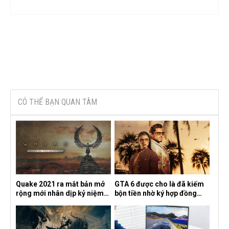
CÓ THỂ BẠN QUAN TÂM
Quake 2021 ra mắt bản mở
GTA 6 được cho là đã kiếm
rộng mới nhân dịp kỷ niệm
bộn tiền nhờ ký hợp đồng
30 năm, mang tên Dawn of
độc quyền với Netflix
the Machine