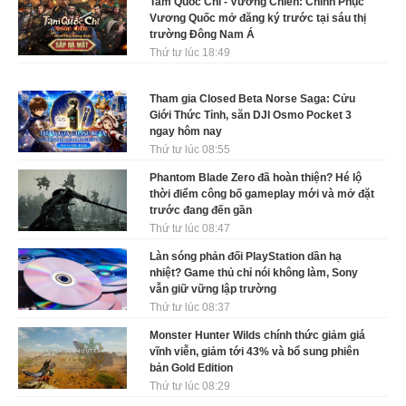
Tam Quốc Chí - Vương Chiến: Chinh Phục
Vương Quốc mở đăng ký trước tại sáu thị
trường Đông Nam Á
Thứ tư lúc 18:49
Tham gia Closed Beta Norse Saga: Cửu
Giới Thức Tỉnh, săn DJI Osmo Pocket 3
ngay hôm nay
Thứ tư lúc 08:55
Phantom Blade Zero đã hoàn thiện? Hé lộ
thời điểm công bố gameplay mới và mở đặt
trước đang đến gần
Thứ tư lúc 08:47
Làn sóng phản đối PlayStation dần hạ
nhiệt? Game thủ chỉ nói không làm, Sony
vẫn giữ vững lập trường
Thứ tư lúc 08:37
Monster Hunter Wilds chính thức giảm giá
vĩnh viễn, giảm tới 43% và bổ sung phiên
bản Gold Edition
Thứ tư lúc 08:29