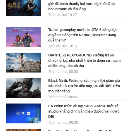
giờ để hoàn thành, hai mức độ khó dành
cho newbie và lão làng
Thứ sáu lúc 10:27
Trailer gameplay mới của GTA 6 đăng độc
quyền 6 tiếng trên Netflix, Rockstar đang
quá tham?
Thứ sáu lúc 10:15
GIANTESS PLAYGROUND vướng tranh
chấp nội bộ, nhà phát triển tố đồng sự ngầm
chiếm đoạt doanh thu
Thứ năm lúc 08:50
Black Myth: Wukong xác nhận đợt giảm giá
sâu nhất từ trước đến nay, ưu đãi 30% trên
mọi nền tảng
Thứ năm lúc 08:42
EA chính thức về tay Saudi Arabia, một số
studio khẳng định vẫn theo đuổi chiến lược
DEI
Thứ năm lúc 08:30