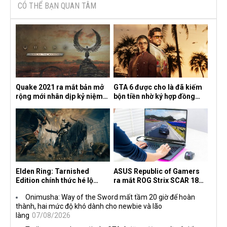
CÓ THỂ BẠN QUAN TÂM
Quake 2021 ra mắt bản mở
GTA 6 được cho là đã kiếm
rộng mới nhân dịp kỷ niệm
bộn tiền nhờ ký hợp đồng
30 năm, mang tên Dawn of
độc quyền với Netflix
the Machine
Elden Ring: Tarnished
ASUS Republic of Gamers
Edition chính thức hé lộ
ra mắt ROG Strix SCAR 18
nghề nghiệp mới siêu "ngầu"
2026 tại Việt Nam
Onimusha: Way of the Sword mất tầm 20 giờ để hoàn
thành, hai mức độ khó dành cho newbie và lão
làng
07/08/2026