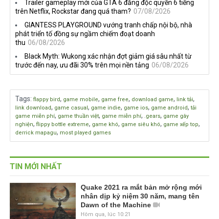
Trailer gameplay mới của GTA 6 đăng độc quyền 6 tiếng
trên Netflix, Rockstar đang quá tham?
07/08/2026
GIANTESS PLAYGROUND vướng tranh chấp nội bộ, nhà
phát triển tố đồng sự ngầm chiếm đoạt doanh
thu
06/08/2026
Black Myth: Wukong xác nhận đợt giảm giá sâu nhất từ
trước đến nay, ưu đãi 30% trên mọi nền tảng
06/08/2026
Tags
:
,
,
,
,
,
flappy bird
game mobile
game free
download game
link tải
,
,
,
,
,
link download
game casual
game indie
game ios
game android
tải
,
,
,
,
game miễn phí
game thuần việt
game miễn phí
.gears
game gây
,
,
,
,
,
nghiện
flippy bottle extreme
game khó
game siêu khó
game xếp top
,
derrick mapagu
most played games
TIN MỚI NHẤT
Quake 2021 ra mắt bản mở rộng mới
nhân dịp kỷ niệm 30 năm, mang tên
Dawn of the Machine
Hôm qua, lúc 10:21