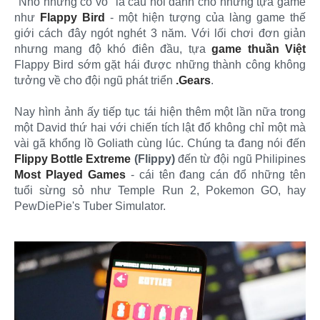
"Nhỏ nhưng có võ" là câu nói dành cho những tựa game
như
Flappy Bird
- một hiện tượng của làng game thế
giới cách đây ngót nghét 3 năm. Với lối chơi đơn giản
nhưng mang độ khó điên đầu, tựa
game thuần Việt
Flappy Bird sớm gặt hái được những thành công không
tưởng về cho đội ngũ phát triển
.Gears
.
Nay hình ảnh ấy tiếp tục tái hiện thêm một lần nữa trong
một David thứ hai với chiến tích lật đổ không chỉ một mà
vài gã khổng lồ Goliath cùng lúc. Chúng ta đang nói đến
Flippy Bottle Extreme
(Flippy)
đến từ đội ngũ Philipines
Most Played Games
- cái tên đang cán đổ những tên
tuổi sừng sỏ như Temple Run 2, Pokemon GO, hay
PewDiePie's Tuber Simulator.