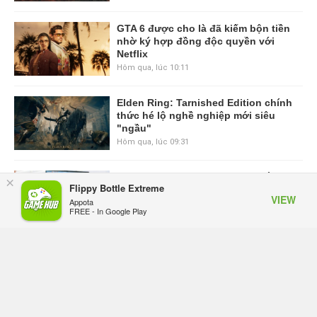
GTA 6 được cho là đã kiếm bộn tiền
nhờ ký hợp đồng độc quyền với
Netflix
Hôm qua, lúc 10:11
Elden Ring: Tarnished Edition chính
thức hé lộ nghề nghiệp mới siêu
"ngầu"
Hôm qua, lúc 09:31
ASUS Republic of Gamers ra mắt
×
Flippy Bottle Extreme
ROG Strix SCAR 18 2026 tại Việt
VIEW
Appota
Nam
FREE - In Google Play
Thứ sáu lúc 10:34
Onimusha: Way of the Sword mất
tầm 20 giờ để hoàn thành, hai mức
độ khó dành cho newbie và lão làng
Thứ sáu lúc 10:27