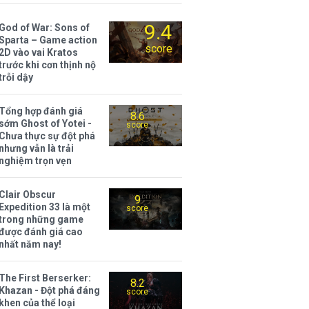
9.4
God of War: Sons of
Sparta – Game action
score
2D vào vai Kratos
trước khi cơn thịnh nộ
trỗi dậy
Tổng hợp đánh giá
8.6
sớm Ghost of Yotei -
score
Chưa thực sự đột phá
nhưng vẫn là trải
nghiệm trọn vẹn
Clair Obscur
9
Expedition 33 là một
score
trong những game
được đánh giá cao
nhất năm nay!
The First Berserker:
8.2
Khazan - Đột phá đáng
score
khen của thể loại