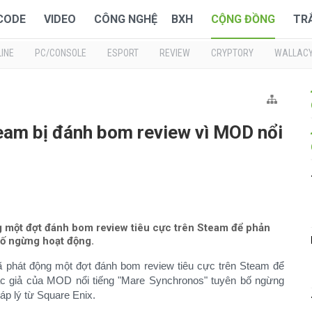
 CODE
VIDEO
CÔNG NGHỆ
BXH
CỘNG ĐỒNG
TR
INE
PC/CONSOLE
ESPORT
REVIEW
CRYPTORY
WALLAC
team bị đánh bom review vì MOD nổi
g một đợt đánh bom review tiêu cực trên Steam để phản
ố ngừng hoạt động.
 phát động một đợt đánh bom review tiêu cực trên Steam để
tác giả của MOD nổi tiếng "Mare Synchronos" tuyên bố ngừng
áp lý từ Square Enix.