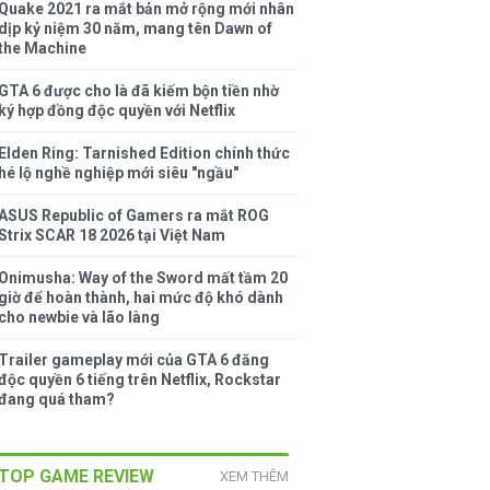
Quake 2021 ra mắt bản mở rộng mới nhân
dịp kỷ niệm 30 năm, mang tên Dawn of
the Machine
GTA 6 được cho là đã kiếm bộn tiền nhờ
ký hợp đồng độc quyền với Netflix
Elden Ring: Tarnished Edition chính thức
hé lộ nghề nghiệp mới siêu "ngầu"
ASUS Republic of Gamers ra mắt ROG
Strix SCAR 18 2026 tại Việt Nam
Onimusha: Way of the Sword mất tầm 20
giờ để hoàn thành, hai mức độ khó dành
cho newbie và lão làng
Trailer gameplay mới của GTA 6 đăng
độc quyền 6 tiếng trên Netflix, Rockstar
đang quá tham?
TOP GAME REVIEW
XEM THÊM