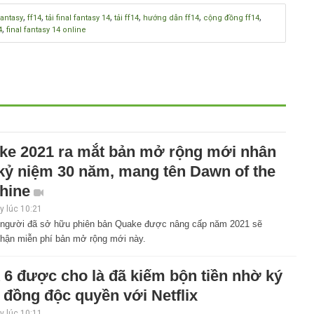
,
,
,
,
,
,
fantasy
ff14
tải final fantasy 14
tải ff14
hướng dẫn ff14
cộng đồng ff14
,
4
final fantasy 14 online
ke 2021 ra mắt bản mở rộng mới nhân
 kỷ niệm 30 năm, mang tên Dawn of the
hine
 lúc 10:21
người đã sở hữu phiên bản Quake được nâng cấp năm 2021 sẽ
hận miễn phí bản mở rộng mới này.
 6 được cho là đã kiếm bộn tiền nhờ ký
 đồng độc quyền với Netflix
 lúc 10:11