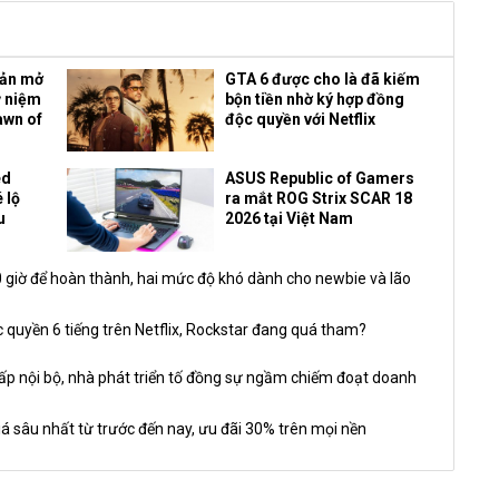
bản mở
GTA 6 được cho là đã kiếm
ỷ niệm
bộn tiền nhờ ký hợp đồng
awn of
độc quyền với Netflix
ed
ASUS Republic of Gamers
 lộ
ra mắt ROG Strix SCAR 18
u
2026 tại Việt Nam
giờ để hoàn thành, hai mức độ khó dành cho newbie và lão
 quyền 6 tiếng trên Netflix, Rockstar đang quá tham?
nội bộ, nhà phát triển tố đồng sự ngầm chiếm đoạt doanh
á sâu nhất từ trước đến nay, ưu đãi 30% trên mọi nền