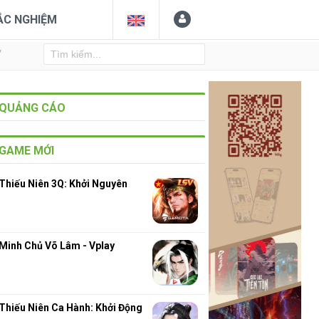
ẮC NGHIỆM
Y
QUẢNG CÁO
GAME MỚI
Thiếu Niên 3Q: Khởi Nguyên
Minh Chủ Võ Lâm - Vplay
Thiếu Niên Ca Hành: Khởi Động