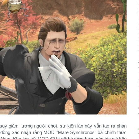
suy giảm lượng người chơi, sự kiện lần này vẫn tạo ra phản
g đồng xác nhận rằng MOD "Mare Synchronos" đã chính thức
t Nam. Kho lưu trữ MOD đã bị gỡ bỏ sớm hơn, còn tác giả kêu