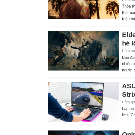
Thỏa th
thể ma
triệu b
Elde
hé l
Hôm nay
Bản đặ
chiến b
người 
ASU
Stri
Hôm qua
Laptop
Intel C
Oni