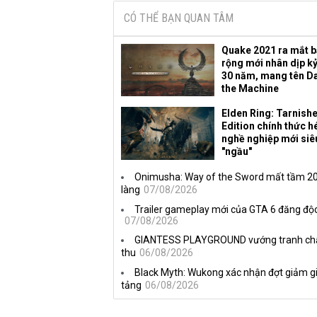
CÓ THỂ BẠN QUAN TÂM
Quake 2021 ra mắt 
rộng mới nhân dịp k
30 năm, mang tên D
the Machine
Elden Ring: Tarnish
Edition chính thức hé
nghề nghiệp mới siê
"ngầu"
Onimusha: Way of the Sword mất tầm 20 
làng
07/08/2026
Trailer gameplay mới của GTA 6 đăng độc
07/08/2026
GIANTESS PLAYGROUND vướng tranh chấp 
thu
06/08/2026
Black Myth: Wukong xác nhận đợt giảm gi
tảng
06/08/2026