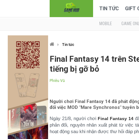
TIN TỨC
GIFT
MOBILE
GAME ONL
Tin tức
Final Fantasy 14 trên S
tiếng bị gỡ bỏ
Phiêu Vũ
Người chơi Final Fantasy 14 đã phát độn
đối việc MOD "Mare Synchronos" tuyên b
Ngày 21/8, người chơi
đã
Final Fantasy 14
phản đối, nguyên nhân xuất phát từ việc 
hoạt động sau khi nhận được thư hỏi đáp ph