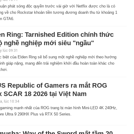
uận phát sóng độc quyền trước vài giờ với Netflix được cho là có
ng về cho Rockstar khoản tiền tương đương doanh thu từ khoảng 1
ản GTA6.
n Ring: Tarnished Edition chính thức
ộ nghề nghiệp mới siêu "ngầu"
 lúc 09:31
c biệt của Elden Ring sẽ bổ sung một nghề nghiệp mới theo hướng
inh giáp nặng, mang đến trải nghiệm khởi đầu hoàn toàn khác cho
chơi.
S Republic of Gamers ra mắt ROG
x SCAR 18 2026 tại Việt Nam
, lúc 10:34
 gaming mạnh nhất của ROG trang bị màn hình Mini-LED 4K 240Hz,
ore Ultra 9 290HX Plus và RTX 50 Series.
musha: Way of the Sword mất tầm 20