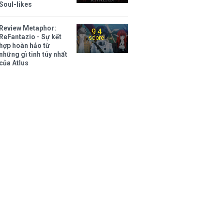
Soul-likes
Review Metaphor:
9.4
ReFantazio - Sự kết
score
hợp hoàn hảo từ
những gì tinh túy nhất
của Atlus