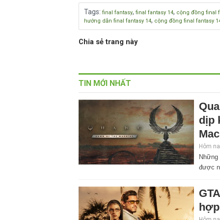
Tags
:
,
,
final fantasy
final fantasy 14
cộng đồng final 
,
hướng dẫn final fantasy 14
cộng đồng final fantasy 1
Chia sẻ trang này
TIN MỚI NHẤT
Qua
dịp
Mac
Hôm nay
Những 
được n
GTA
hợp
Hôm nay