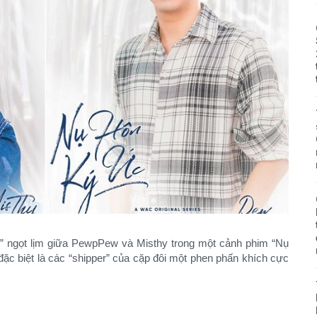
” ngọt lịm giữa PewpPew và Misthy trong một cảnh phim “Nụ
đặc biệt là các “shipper” của cặp đôi một phen phấn khích cực