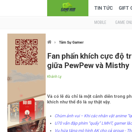
TIN TỨC
GIFT
MOBILE
GAME ONL
Tâm Sự Gamer
Fan phấn khích cực độ t
giữa PewPew và Misthy
Khánh Ly
Và có lẽ dù chỉ là một cảnh diễn trong p
khích như thể đó là sự thật vậy.
Chùm ảnh vui – Khi các nhân vật anime “lạc
U70 vẫn đập phím “quẩy” LMHT, gamer lão 
Vụ hứa tặng mô hình AK cho cả group - Than