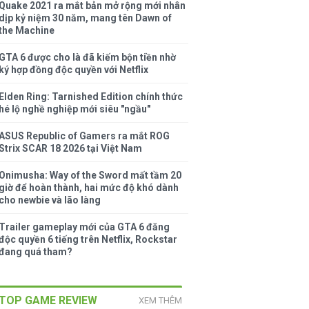
Quake 2021 ra mắt bản mở rộng mới nhân
dịp kỷ niệm 30 năm, mang tên Dawn of
the Machine
GTA 6 được cho là đã kiếm bộn tiền nhờ
ký hợp đồng độc quyền với Netflix
Elden Ring: Tarnished Edition chính thức
hé lộ nghề nghiệp mới siêu "ngầu"
ASUS Republic of Gamers ra mắt ROG
Strix SCAR 18 2026 tại Việt Nam
Onimusha: Way of the Sword mất tầm 20
giờ để hoàn thành, hai mức độ khó dành
cho newbie và lão làng
Trailer gameplay mới của GTA 6 đăng
độc quyền 6 tiếng trên Netflix, Rockstar
đang quá tham?
TOP GAME REVIEW
XEM THÊM