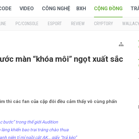
 CODE
VIDEO
CÔNG NGHỆ
BXH
CỘNG ĐỒNG
TR
INE
PC/CONSOLE
ESPORT
REVIEW
CRYPTORY
WALLAC
rước màn “khóa môi” ngọt xuất sắc
him thì các fan của cặp đôi đều cảm thấy vô cùng phấn
 bước” trong thế giới Audition
làng khiến bao trai tráng chào thua
h niên tỉ mỉ ngồi cắt AK… giấy “trả kèo”