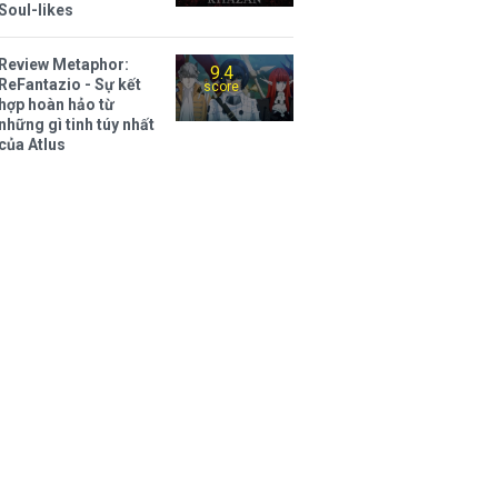
Soul-likes
Review Metaphor:
9.4
ReFantazio - Sự kết
score
hợp hoàn hảo từ
những gì tinh túy nhất
của Atlus