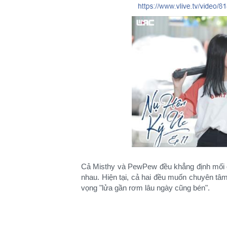
Cả Misthy và PewPew đều khẳng định mối q
nhau. Hiện tại, cả hai đều muốn chuyên tâm
vọng "lửa gần rơm lâu ngày cũng bén".​