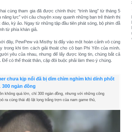
ai cùng tham gia đã được chính thức “trình làng” từ tháng 5
êu năng lực” với câu chuyện xoay quanh những bạn trẻ thành thị
 đáo, kỳ ảo. Ngay từ những tập đầu tiên phát sóng, bộ phim đẫ
h từ phía khán giả.
mới đây, PewPew và Misthy bị đẩy vào một hoàn cảnh vô cùng
y trong khi tìm cách giải thoát cho cô bạn Phi Yến của mình.
ười yêu của nhau, nhưng để lấy được lòng tin, chúng bắt cả
 Để có thể thoát thân, cặp đôi buộc phải làm theo ý chúng.
er chưa kịp nổi đã bị dìm chìm nghỉm khi dính phốt
 300 ngàn đồng
iền không quá lớn, chỉ 300 ngàn đồng, nhưng với những công
bỏ ra cùng thái độ lật lọng trắng trợn của nam game thủ,