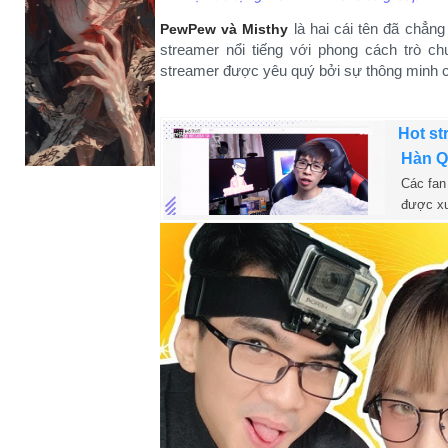
là hai cái tên đã chẳng
PewPew và Misthy
streamer nổi tiếng với phong cách trò ch
streamer được yêu quý bởi sự thông minh cù
Hot st
Hàn 
Các fan 
được xuấ