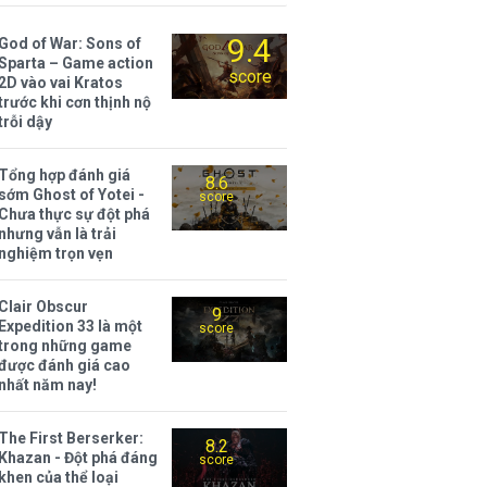
9.4
God of War: Sons of
Sparta – Game action
score
2D vào vai Kratos
trước khi cơn thịnh nộ
trỗi dậy
Tổng hợp đánh giá
8.6
sớm Ghost of Yotei -
score
Chưa thực sự đột phá
nhưng vẫn là trải
nghiệm trọn vẹn
Clair Obscur
9
Expedition 33 là một
score
trong những game
được đánh giá cao
nhất năm nay!
The First Berserker:
8.2
Khazan - Đột phá đáng
score
khen của thể loại