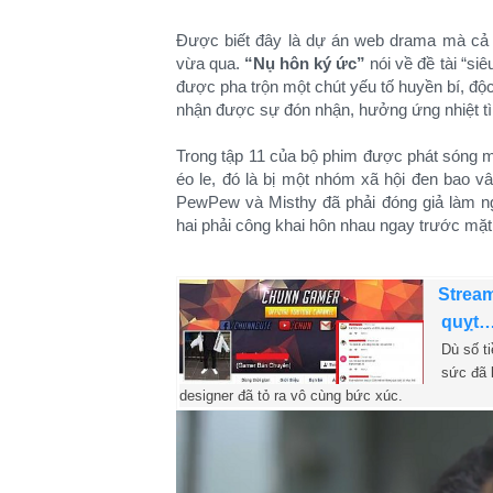
Được biết đây là dự án web drama mà cả h
vừa qua.
“Nụ hôn ký ức”
nói về đề tài “si
được pha trộn một chút yếu tố huyền bí, độc
nhận được sự đón nhận, hưởng ứng nhiệt tìn
Trong tập 11 của bộ phim được phát sóng 
éo le, đó là bị một nhóm xã hội đen bao vâ
PewPew và Misthy đã phải đóng giả làm ng
hai phải công khai hôn nhau ngay trước mặt.
Stream
quỵt…
Dù số t
sức đã 
designer đã tỏ ra vô cùng bức xúc.