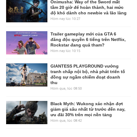
Onimusha: Way of the Sword mất
tầm 20 giờ để hoàn thành, hai mức
độ khó dành cho newbie và lão làng
Hôm nay lúc 10:27
Trailer gameplay mới của GTA 6
đăng độc quyền 6 tiếng trên Netflix,
Rockstar đang quá tham?
Hôm nay lúc 10:15
GIANTESS PLAYGROUND vướng
tranh chấp nội bộ, nhà phát triển tố
đồng sự ngầm chiếm đoạt doanh
thu
Hôm qua, lúc 08:50
Black Myth: Wukong xác nhận đợt
giảm giá sâu nhất từ trước đến nay,
ưu đãi 30% trên mọi nền tảng
Hôm qua, lúc 08:42