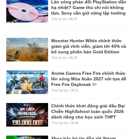
Làn sóng phản đối PlayStation dần
hạ nhiệt? Game thủ chỉ nói không
làm, Sony vẫn giữ vững lập trường
Thứ tư lúc 08:37
Monster Hunter Wilds chính thức
giảm giá vĩnh viễn, giảm tới 43% và
bổ sung phiên bản Gold Edition
Thứ tư lúc 08:29
Anime Garena Free Fire chính thức
lên sóng Mùa Xuân 2027 với tựa đề
Free Fire Daybreak
Thứ ba lúc 18:52
Chính thức khởi động giải đấu Đại
Chiến HighSchool toàn quốc 2026
dành riêng cho học sinh THPT
Thứ ba lúc 18:46
Xbox bác bỏ tin đồn rời Steam,