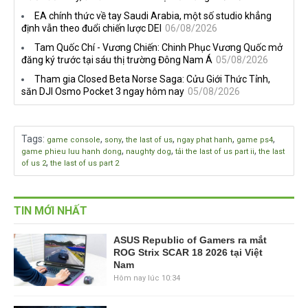
EA chính thức về tay Saudi Arabia, một số studio khẳng
định vẫn theo đuổi chiến lược DEI
06/08/2026
Tam Quốc Chí - Vương Chiến: Chinh Phục Vương Quốc mở
đăng ký trước tại sáu thị trường Đông Nam Á
05/08/2026
Tham gia Closed Beta Norse Saga: Cửu Giới Thức Tỉnh,
săn DJI Osmo Pocket 3 ngay hôm nay
05/08/2026
Tags
:
,
,
,
,
,
game console
sony
the last of us
ngay phat hanh
game ps4
,
,
,
game phieu luu hanh dong
naughty dog
tải the last of us part ii
the last
,
of us 2
the last of us part 2
TIN MỚI NHẤT
ASUS Republic of Gamers ra mắt
ROG Strix SCAR 18 2026 tại Việt
Nam
Hôm nay lúc 10:34