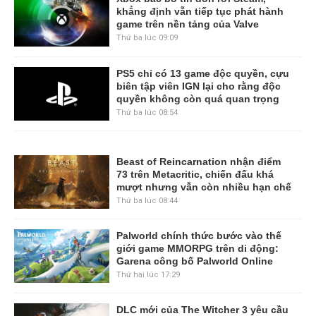
khẳng định vẫn tiếp tục phát hành
game trên nền tảng của Valve
Thứ ba lúc 09:09
PS5 chỉ có 13 game độc quyền, cựu
biên tập viên IGN lại cho rằng độc
quyền không còn quá quan trọng
Thứ ba lúc 08:54
Beast of Reincarnation nhận điểm
73 trên Metacritic, chiến đấu khá
mượt nhưng vẫn còn nhiều hạn chế
Thứ ba lúc 08:44
Palworld chính thức bước vào thế
giới game MMORPG trên di động:
Garena công bố Palworld Online
Thứ hai lúc 17:29
DLC mới của The Witcher 3 yêu cầu