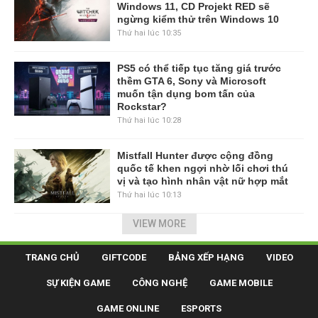
Windows 11, CD Projekt RED sẽ
ngừng kiểm thử trên Windows 10
Thứ hai lúc 10:35
PS5 có thể tiếp tục tăng giá trước
thềm GTA 6, Sony và Microsoft
muốn tận dụng bom tấn của
Rockstar?
Thứ hai lúc 10:28
Mistfall Hunter được cộng đồng
quốc tế khen ngợi nhờ lối chơi thú
vị và tạo hình nhân vật nữ hợp mắt
Thứ hai lúc 10:13
VIEW MORE
TRANG CHỦ
GIFTCODE
BẢNG XẾP HẠNG
VIDEO
SỰ KIỆN GAME
CÔNG NGHỆ
GAME MOBILE
GAME ONLINE
ESPORTS