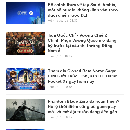
EA chính thức về tay Saudi Arabia,
một số studio khẳng định vẫn theo
đuổi chiến lược DEI
Hôm qua, lúc 08:30
Tam Quốc Chí - Vương Chiến:
Chinh Phục Vương Quốc mở đăng
ký trước tại sáu thị trường Đông
Nam Á
Thứ tư lúc 18:49
Tham gia Closed Beta Norse Saga:
Cửu Giới Thức Tỉnh, săn DJI Osmo
Pocket 3 ngay hôm nay
Thứ tư lúc 08:55
Phantom Blade Zero đã hoàn thiện?
Hé lộ thời điểm công bố gameplay
mới và mở đặt trước đang đến gần
Thứ tư lúc 08:47