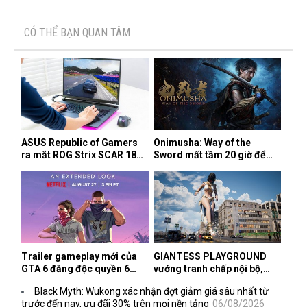
CÓ THỂ BẠN QUAN TÂM
ASUS Republic of Gamers
Onimusha: Way of the
ra mắt ROG Strix SCAR 18
Sword mất tầm 20 giờ để
2026 tại Việt Nam
hoàn thành, hai mức độ khó
dành cho newbie và lão làng
Trailer gameplay mới của
GIANTESS PLAYGROUND
GTA 6 đăng độc quyền 6
vướng tranh chấp nội bộ,
tiếng trên Netflix, Rockstar
nhà phát triển tố đồng sự
Black Myth: Wukong xác nhận đợt giảm giá sâu nhất từ
đang quá tham?
ngầm chiếm đoạt doanh thu
trước đến nay, ưu đãi 30% trên mọi nền tảng
06/08/2026