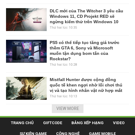
DLC mới của The Witcher 3 yêu cầu
Windows 11, CD Projekt RED sẽ
ngừng kiểm thử trên Windows 10
Thứ hai lúc 10:35
PS5 có thể tiếp tục tăng giá trước
thềm GTA 6, Sony và Microsoft
muốn tận dụng bom tấn của
Rockstar?
Thứ hai lúc 10:28
Mistfall Hunter được cộng đồng
quốc tế khen ngợi nhờ lối chơi thú
vị và tạo hình nhân vật nữ hợp mắt
Thứ hai lúc 10:13
VIEW MORE
TRANG CHỦ
GIFTCODE
BẢNG XẾP HẠNG
VIDEO
SỰ KIỆN GAME
CÔNG NGHỆ
GAME MOBILE