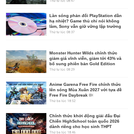
Thứ tư lúc 08:47
Làn sóng phản đối PlayStation dần
hạ nhiệt? Game thủ chỉ nói không
làm, Sony vẫn giữ vững lập trường
Thứ tư lúc 08:37
Monster Hunter Wilds chính thức
giảm giá vĩnh viễn, giảm tới 43% và
bổ sung phiên bản Gold Edition
Thứ tư lúc 08:29
Anime Garena Free Fire chính thức
lên sóng Mùa Xuân 2027 với tựa đề
Free Fire Daybreak
Thứ ba lúc 18:52
Chính thức khởi động giải đấu Đại
Chiến HighSchool toàn quốc 2026
dành riêng cho học sinh THPT
Thứ ba lúc 18:46