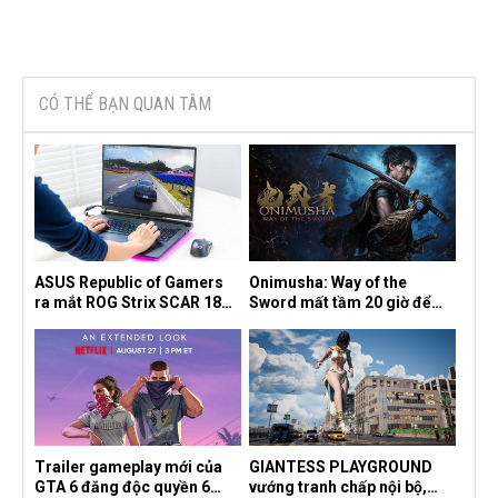
CÓ THỂ BẠN QUAN TÂM
ASUS Republic of Gamers
Onimusha: Way of the
ra mắt ROG Strix SCAR 18
Sword mất tầm 20 giờ để
2026 tại Việt Nam
hoàn thành, hai mức độ khó
dành cho newbie và lão làng
Trailer gameplay mới của
GIANTESS PLAYGROUND
GTA 6 đăng độc quyền 6
vướng tranh chấp nội bộ,