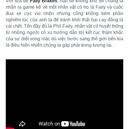
Với tựa đề
Faily Brakes
, hẳn sẽ không khó để chúng ta
nhận ra game kể về một nhân vật có họ là Faily và cuộc
đua xe cực vui nhộn nhưng cũng không kém phần
nghiêm túc của anh ta để tránh khỏi thất bại cay đắng là
cái chết. Tên đầy đủ là Phil Faily, nhân vật có huyết thống
từ những người có xu hướng dẫn tới kết cục thảm khốc
của sự diệt vong mặc dù việc bước sang thế giới bên kia
là điều hiển nhiên chúng ta gặp phải trong tương lai.