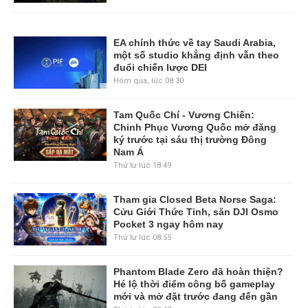
EA chính thức về tay Saudi Arabia,
một số studio khẳng định vẫn theo
đuổi chiến lược DEI
Hôm qua, lúc 08:30
Tam Quốc Chí - Vương Chiến:
Chinh Phục Vương Quốc mở đăng
ký trước tại sáu thị trường Đông
Nam Á
Thứ tư lúc 18:49
Tham gia Closed Beta Norse Saga:
Cửu Giới Thức Tỉnh, săn DJI Osmo
Pocket 3 ngay hôm nay
Thứ tư lúc 08:55
Phantom Blade Zero đã hoàn thiện?
Hé lộ thời điểm công bố gameplay
mới và mở đặt trước đang đến gần