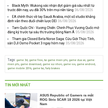
tiếng trên Netflix, Rockstar
nhà phát triển tố đồng sự
Black Myth: Wukong xác nhận đợt giảm giá sâu nhất từ
đang quá tham?
ngầm chiếm đoạt doanh thu
trước đến nay, ưu đãi 30% trên mọi nền tảng
06/08/2026
EA chính thức về tay Saudi Arabia, một số studio khẳng
định vẫn theo đuổi chiến lược DEI
06/08/2026
Tam Quốc Chí - Vương Chiến: Chinh Phục Vương Quốc mở
đăng ký trước tại sáu thị trường Đông Nam Á
05/08/2026
Tham gia Closed Beta Norse Saga: Cửu Giới Thức Tỉnh,
săn DJI Osmo Pocket 3 ngay hôm nay
05/08/2026
Tags
:
,
,
,
,
game 3d
game free
tai game mien phi
game dua xe
game
,
,
,
,
,
mien phi
game download
game vui nhon
game ios
game android
,
,
game mobile 2016
game tai
faily brakes
TIN MỚI NHẤT
ASUS Republic of Gamers ra mắt
ROG Strix SCAR 18 2026 tại Việt
Nam