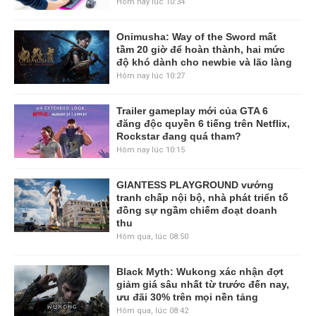
Hôm nay lúc 10:34
Onimusha: Way of the Sword mất
tầm 20 giờ để hoàn thành, hai mức
độ khó dành cho newbie và lão làng
Hôm nay lúc 10:27
Trailer gameplay mới của GTA 6
đăng độc quyền 6 tiếng trên Netflix,
Rockstar đang quá tham?
Hôm nay lúc 10:15
GIANTESS PLAYGROUND vướng
tranh chấp nội bộ, nhà phát triển tố
đồng sự ngầm chiếm đoạt doanh
thu
Hôm qua, lúc 08:50
Black Myth: Wukong xác nhận đợt
giảm giá sâu nhất từ trước đến nay,
ưu đãi 30% trên mọi nền tảng
Hôm qua, lúc 08:42