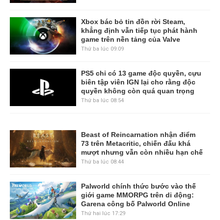
Xbox bác bỏ tin đồn rời Steam,
khẳng định vẫn tiếp tục phát hành
game trên nền tảng của Valve
Thứ ba lúc 09:09
PS5 chỉ có 13 game độc quyền, cựu
biên tập viên IGN lại cho rằng độc
quyền không còn quá quan trọng
Thứ ba lúc 08:54
Beast of Reincarnation nhận điểm
73 trên Metacritic, chiến đấu khá
mượt nhưng vẫn còn nhiều hạn chế
Thứ ba lúc 08:44
Palworld chính thức bước vào thế
giới game MMORPG trên di động:
Garena công bố Palworld Online
Thứ hai lúc 17:29