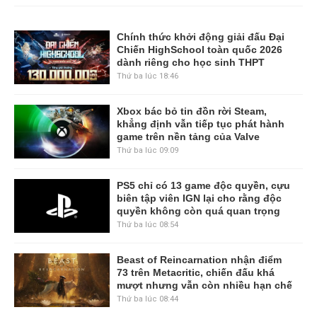
Chính thức khởi động giải đấu Đại
Chiến HighSchool toàn quốc 2026
dành riêng cho học sinh THPT
Thứ ba lúc 18:46
Xbox bác bỏ tin đồn rời Steam,
khẳng định vẫn tiếp tục phát hành
game trên nền tảng của Valve
Thứ ba lúc 09:09
PS5 chỉ có 13 game độc quyền, cựu
biên tập viên IGN lại cho rằng độc
quyền không còn quá quan trọng
Thứ ba lúc 08:54
Beast of Reincarnation nhận điểm
73 trên Metacritic, chiến đấu khá
mượt nhưng vẫn còn nhiều hạn chế
Thứ ba lúc 08:44