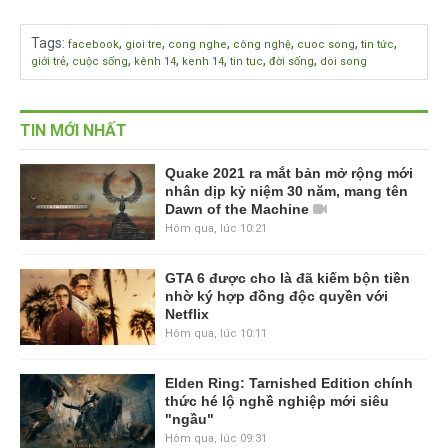
Tags
:
,
,
,
,
,
,
facebook
gioi tre
cong nghe
công nghệ
cuoc song
tin tức
,
,
,
,
,
,
giới trẻ
cuộc sống
kênh 14
kenh 14
tin tuc
đời sống
doi song
TIN MỚI NHẤT
Quake 2021 ra mắt bản mở rộng mới
nhân dịp kỷ niệm 30 năm, mang tên
Dawn of the Machine
Hôm qua, lúc 10:21
GTA 6 được cho là đã kiếm bộn tiền
nhờ ký hợp đồng độc quyền với
Netflix
Hôm qua, lúc 10:11
Elden Ring: Tarnished Edition chính
thức hé lộ nghề nghiệp mới siêu
"ngầu"
Hôm qua, lúc 09:31