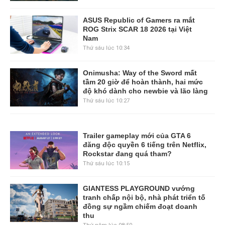
ASUS Republic of Gamers ra mắt
ROG Strix SCAR 18 2026 tại Việt
Nam
Thứ sáu lúc 10:34
Onimusha: Way of the Sword mất
tầm 20 giờ để hoàn thành, hai mức
độ khó dành cho newbie và lão làng
Thứ sáu lúc 10:27
Trailer gameplay mới của GTA 6
đăng độc quyền 6 tiếng trên Netflix,
Rockstar đang quá tham?
Thứ sáu lúc 10:15
GIANTESS PLAYGROUND vướng
tranh chấp nội bộ, nhà phát triển tố
đồng sự ngầm chiếm đoạt doanh
thu