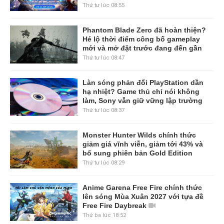
Thứ tư lúc 08:55
Phantom Blade Zero đã hoàn thiện?
Hé lộ thời điểm công bố gameplay
mới và mở đặt trước đang đến gần
Thứ tư lúc 08:47
Làn sóng phản đối PlayStation dần
hạ nhiệt? Game thủ chỉ nói không
làm, Sony vẫn giữ vững lập trường
Thứ tư lúc 08:37
Monster Hunter Wilds chính thức
giảm giá vĩnh viễn, giảm tới 43% và
bổ sung phiên bản Gold Edition
Thứ tư lúc 08:29
Anime Garena Free Fire chính thức
lên sóng Mùa Xuân 2027 với tựa đề
Free Fire Daybreak
Thứ ba lúc 18:52