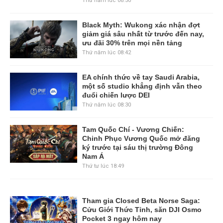
Thứ năm lúc 08:50
Black Myth: Wukong xác nhận đợt
giảm giá sâu nhất từ trước đến nay,
ưu đãi 30% trên mọi nền tảng
Thứ năm lúc 08:42
EA chính thức về tay Saudi Arabia,
một số studio khẳng định vẫn theo
đuổi chiến lược DEI
Thứ năm lúc 08:30
Tam Quốc Chí - Vương Chiến:
Chinh Phục Vương Quốc mở đăng
ký trước tại sáu thị trường Đông
Nam Á
Thứ tư lúc 18:49
Tham gia Closed Beta Norse Saga:
Cửu Giới Thức Tỉnh, săn DJI Osmo
Pocket 3 ngay hôm nay