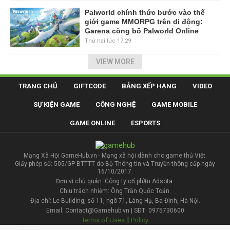
Palworld chính thức bước vào thế
giới game MMORPG trên di động:
Garena công bố Palworld Online
Thứ hai lúc 17:29
VIEW MORE
TRANG CHỦ
GIFTCODE
BẢNG XẾP HẠNG
VIDEO
SỰ KIỆN GAME
CÔNG NGHỆ
GAME MOBILE
GAME ONLINE
ESPORTS
Mạng Xã Hội GameHub.vn - Mạng xã hội dành cho game thủ Việt.
Giấy phép số: 505/GP-BTTTT do Bộ Thông tin và Truyền thông cấp ngày
16/10/2017.
Đơn vị chủ quản: Công ty cổ phần Adsota.
Chịu trách nhiệm: Ông Trần Quốc Toản.
Địa chỉ: Le Building, số 11, ngõ 71, Láng Hạ, Ba Đình, Hà Nội.
Email: Contact@Gamehub.vn | SĐT: 0975730600
|
Terms of Uses
Policy