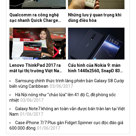
Qualcomm ra công nghệ
Những lưu ý quan trọng khi
sạc nhanh Quick Charge
dùng điều hòa
4.0+
Lenovo ThinkPad 2017 ra
Cấu hình của Nokia 9: màn
mắt tại thị trường Việt Nam,
hình 1440x2560, SnapD 835,
giá từ 27 triệu đồng
camera kép 13MP, 4G RAM
Samsung chính thức trình làng phiên bản Galaxy S8 Cướp
biển vùng Caribbean
03/06/2017
Hà Nội nóng như "chảo lửa" lên 41 độ C, đề phòng sốc
nhiệt
03/06/2017
Galaxy Note7 không an toàn vẫn được bán tràn lan tại Việt
Nam
01/06/2017
Case iPhone 7/7 Plus gắn Fidget Spinner cực độc đáo giá
600.000 đồng
01/06/2017