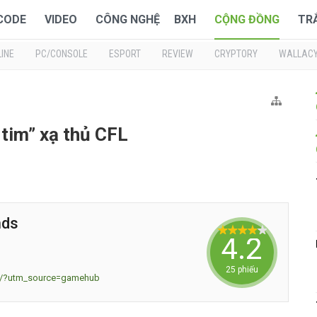
 CODE
VIDEO
CÔNG NGHỆ
BXH
CỘNG ĐỒNG
TR
INE
PC/CONSOLE
ESPORT
REVIEW
CRYPTORY
WALLAC
 tim” xạ thủ CFL
nds
4.24
25 phiếu
vn/?utm_source=gamehub