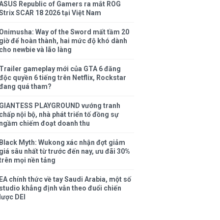
ASUS Republic of Gamers ra mắt ROG
Strix SCAR 18 2026 tại Việt Nam
Onimusha: Way of the Sword mất tầm 20
giờ để hoàn thành, hai mức độ khó dành
cho newbie và lão làng
Trailer gameplay mới của GTA 6 đăng
độc quyền 6 tiếng trên Netflix, Rockstar
đang quá tham?
GIANTESS PLAYGROUND vướng tranh
chấp nội bộ, nhà phát triển tố đồng sự
ngầm chiếm đoạt doanh thu
Black Myth: Wukong xác nhận đợt giảm
giá sâu nhất từ trước đến nay, ưu đãi 30%
trên mọi nền tảng
EA chính thức về tay Saudi Arabia, một số
studio khẳng định vẫn theo đuổi chiến
lược DEI