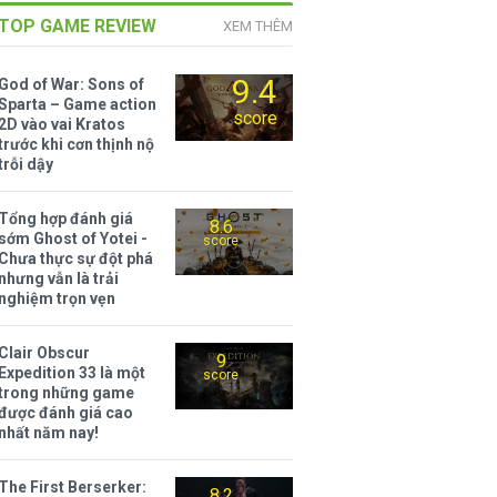
TOP GAME REVIEW
XEM THÊM
9.4
God of War: Sons of
Sparta – Game action
score
2D vào vai Kratos
trước khi cơn thịnh nộ
trỗi dậy
Tổng hợp đánh giá
8.6
sớm Ghost of Yotei -
score
Chưa thực sự đột phá
nhưng vẫn là trải
nghiệm trọn vẹn
Clair Obscur
9
Expedition 33 là một
score
trong những game
được đánh giá cao
nhất năm nay!
The First Berserker:
8.2