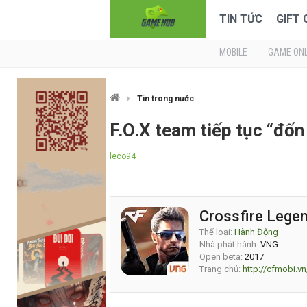
TIN TỨC
GIFT
MOBILE
GAME ONL
Tin trong nước
F.O.X team tiếp tục “đốn
leco94
Crossfire Lege
Thể loại:
Hành Động
Nhà phát hành:
VNG
Open beta:
2017
Trang chủ:
http://cfmobi.