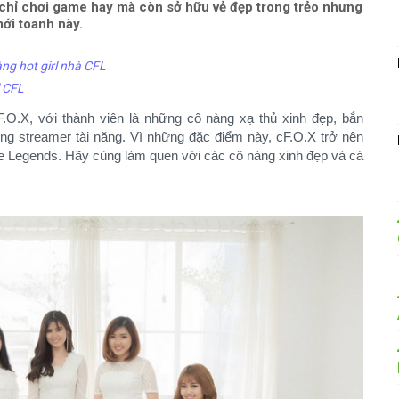
hỉ chơi game hay mà còn sở hữu vẻ đẹp trong trẻo nhưng
ới toanh này.
àng hot girl nhà CFL
l CFL
.O.X, với thành viên là những cô nàng xạ thủ xinh đẹp, bắn
g streamer tài năng. Vì những đặc điểm này, cF.O.X trở nên
re Legends. Hãy cùng làm quen với các cô nàng xinh đẹp và cá