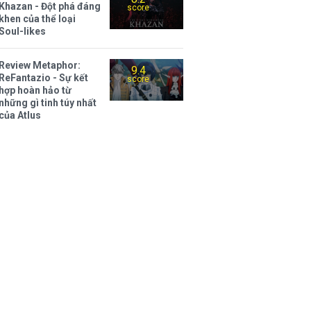
Khazan - Đột phá đáng
score
khen của thể loại
Soul-likes
Review Metaphor:
9.4
ReFantazio - Sự kết
score
hợp hoàn hảo từ
những gì tinh túy nhất
của Atlus