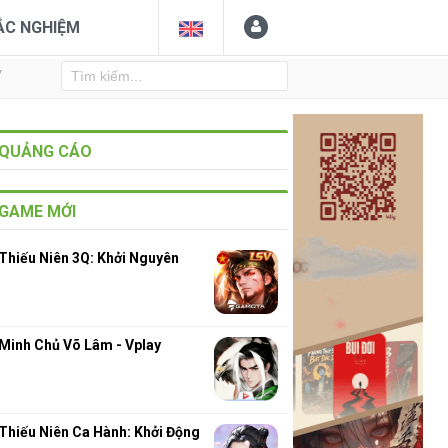
ẮC NGHIỆM
Y
QUẢNG CÁO
GAME MỚI
Thiếu Niên 3Q: Khởi Nguyên
Minh Chủ Võ Lâm - Vplay
Thiếu Niên Ca Hành: Khởi Động