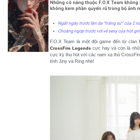
Những cô nàng thuộc F.O.X Team không c
không kém phần quyến rũ trong bộ ảnh m
Ngất ngây trước làn da “trắng sứ” của 2 n
Choáng ngợp trước với vẻ sexy của hot gir
F.O.X Team là một đội game đến từ clan F
cực hay và còn là nhữn
CrossFire Legends
cực kỳ thu hút với các nam xạ thủ CrossFi
tính Jiny và Ring nhé!