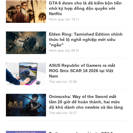
GTA 6 được cho là đã kiếm bộn tiền
nhờ ký hợp đồng độc quyền với
Netflix
Hôm qua, lúc 10:11
Elden Ring: Tarnished Edition chính
thức hé lộ nghề nghiệp mới siêu
"ngầu"
Hôm qua, lúc 09:31
ASUS Republic of Gamers ra mắt
ROG Strix SCAR 18 2026 tại Việt
Nam
Thứ sáu lúc 10:34
Onimusha: Way of the Sword mất
tầm 20 giờ để hoàn thành, hai mức
độ khó dành cho newbie và lão làng
Thứ sáu lúc 10:27