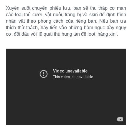
Xuyên suốt chuyến phiêu lưu, bạn sẽ thu thập cơ man
các loại thú cưỡi, vật nuôi, trang bị và skin để định hình
nhân vật theo phong cách của riêng bạn. Nếu bạn ưa
thích thử thách, hãy tiến vào những hầm ngục đầy nguy
cơ, đối đầu với lũ quái thú hung tàn để loot ‘hàng xịn’.