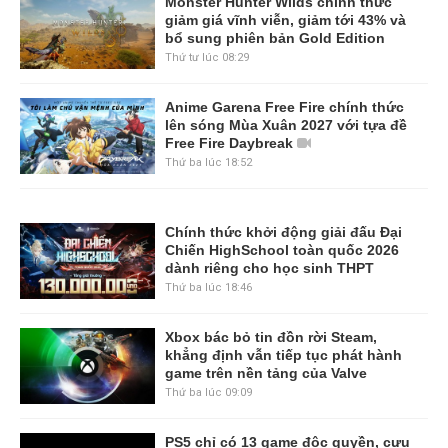
Monster Hunter Wilds chính thức
giảm giá vĩnh viễn, giảm tới 43% và
bổ sung phiên bản Gold Edition
Thứ tư lúc 08:29
Anime Garena Free Fire chính thức
lên sóng Mùa Xuân 2027 với tựa đề
Free Fire Daybreak
Thứ ba lúc 18:52
Chính thức khởi động giải đấu Đại
Chiến HighSchool toàn quốc 2026
dành riêng cho học sinh THPT
Thứ ba lúc 18:46
Xbox bác bỏ tin đồn rời Steam,
khẳng định vẫn tiếp tục phát hành
game trên nền tảng của Valve
Thứ ba lúc 09:09
PS5 chỉ có 13 game độc quyền, cựu