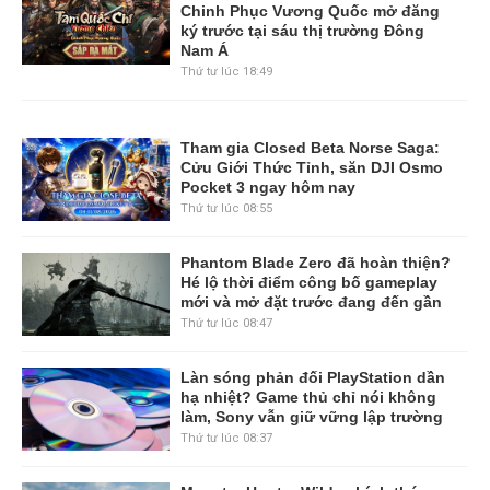
Chinh Phục Vương Quốc mở đăng
ký trước tại sáu thị trường Đông
Nam Á
Thứ tư lúc 18:49
Tham gia Closed Beta Norse Saga:
Cửu Giới Thức Tỉnh, săn DJI Osmo
Pocket 3 ngay hôm nay
Thứ tư lúc 08:55
Phantom Blade Zero đã hoàn thiện?
Hé lộ thời điểm công bố gameplay
mới và mở đặt trước đang đến gần
Thứ tư lúc 08:47
Làn sóng phản đối PlayStation dần
hạ nhiệt? Game thủ chỉ nói không
làm, Sony vẫn giữ vững lập trường
Thứ tư lúc 08:37