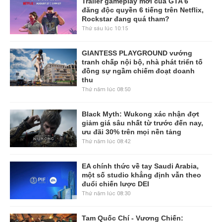
Trailer gameplay mới của GTA 6
đăng độc quyền 6 tiếng trên Netflix,
Rockstar đang quá tham?
Thứ sáu lúc 10:15
GIANTESS PLAYGROUND vướng
tranh chấp nội bộ, nhà phát triển tố
đồng sự ngầm chiếm đoạt doanh
thu
Thứ năm lúc 08:50
Black Myth: Wukong xác nhận đợt
giảm giá sâu nhất từ trước đến nay,
ưu đãi 30% trên mọi nền tảng
Thứ năm lúc 08:42
EA chính thức về tay Saudi Arabia,
một số studio khẳng định vẫn theo
đuổi chiến lược DEI
Thứ năm lúc 08:30
Tam Quốc Chí - Vương Chiến: