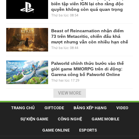
biên tập viên IGN lại cho rằng độc
quyền không còn quá quan trọng
Thứ ba lúc 08:54
Beast of Reincarnation nhận điểm
73 trên Metacritic, chiến đấu khá
mượt nhưng vẫn còn nhiều hạn chế
Thứ ba lúc 08:44
Palworld chính thức bước vào thế
giới game MMORPG trên di động:
Garena công bố Palworld Online
Thứ hai lúc 17:29
VIEW MORE
TRANG CHỦ
GIFTCODE
BẢNG XẾP HẠNG
VIDEO
SỰ KIỆN GAME
CÔNG NGHỆ
GAME MOBILE
GAME ONLINE
ESPORTS