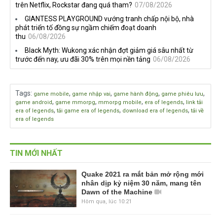
trên Netflix, Rockstar đang quá tham?
07/08/2026
GIANTESS PLAYGROUND vướng tranh chấp nội bộ, nhà
phát triển tố đồng sự ngầm chiếm đoạt doanh
thu
06/08/2026
Black Myth: Wukong xác nhận đợt giảm giá sâu nhất từ
trước đến nay, ưu đãi 30% trên mọi nền tảng
06/08/2026
Tags
:
,
,
,
,
game mobile
game nhập vai
game hành động
game phiêu lưu
,
,
,
,
game android
game mmorpg
mmorpg mobile
era of legends
link tải
,
,
,
era of legends
tải game era of legends
download era of legends
tải về
era of legends
TIN MỚI NHẤT
Quake 2021 ra mắt bản mở rộng mới
nhân dịp kỷ niệm 30 năm, mang tên
Dawn of the Machine
Hôm qua, lúc 10:21