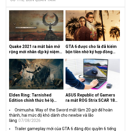
Quake 2021 ra mắt bản mở
GTA 6 được cho là đã kiếm
rộng mới nhân dịp kỷ niệm
bộn tiền nhờ ký hợp đồng
30 năm, mang tên Dawn of
độc quyền với Netflix
the Machine
Elden Ring: Tarnished
ASUS Republic of Gamers
Edition chính thức hé lộ
ra mắt ROG Strix SCAR 18
nghề nghiệp mới siêu "ngầu"
2026 tại Việt Nam
Onimusha: Way of the Sword mất tầm 20 giờ để hoàn
thành, hai mức độ khó dành cho newbie và lão
làng
07/08/2026
Trailer gameplay mới của GTA 6 đăng độc quyền 6 tiếng