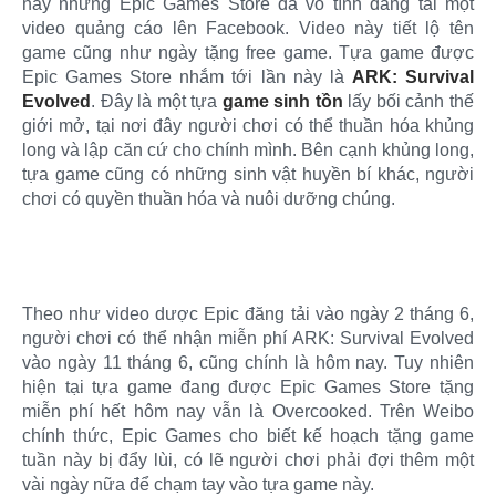
này nhưng Epic Games Store đã vô tình đăng tải một
video quảng cáo lên Facebook. Video này tiết lộ tên
game cũng như ngày tặng free game. Tựa game được
Epic Games Store nhắm tới lần này là
ARK: Survival
Evolved
. Đây là một tựa
game sinh tồn
lấy bối cảnh thế
giới mở, tại nơi đây người chơi có thể thuần hóa khủng
long và lập căn cứ cho chính mình. Bên cạnh khủng long,
tựa game cũng có những sinh vật huyền bí khác, người
chơi có quyền thuần hóa và nuôi dưỡng chúng.
Theo như video dược Epic đăng tải vào ngày 2 tháng 6,
người chơi có thể nhận miễn phí ARK: Survival Evolved
vào ngày 11 tháng 6, cũng chính là hôm nay. Tuy nhiên
hiện tại tựa game đang được Epic Games Store tặng
miễn phí hết hôm nay vẫn là Overcooked. Trên Weibo
chính thức, Epic Games cho biết kế hoạch tặng game
tuần này bị đẩy lùi, có lẽ người chơi phải đợi thêm một
vài ngày nữa để chạm tay vào tựa game này.​