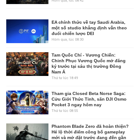
Hôm qua, lúc 08:42
EA chính thức về tay Saudi Arabia,
một số studio khẳng định vẫn theo
đuổi chiến lược DEI
Hôm qua, lúc 08:30
Tam Quốc Chí - Vương Chiến:
Chinh Phục Vương Quốc mở đăng
ký trước tại sáu thị trường Đông
Nam Á
Thứ tư lúc 18:49
Tham gia Closed Beta Norse Saga:
Cửu Giới Thức Tỉnh, săn DJI Osmo
Pocket 3 ngay hôm nay
Thứ tư lúc 08:55
Phantom Blade Zero đã hoàn thiện?
Hé lộ thời điểm công bố gameplay
mới và mở đặt trước đang đến gần