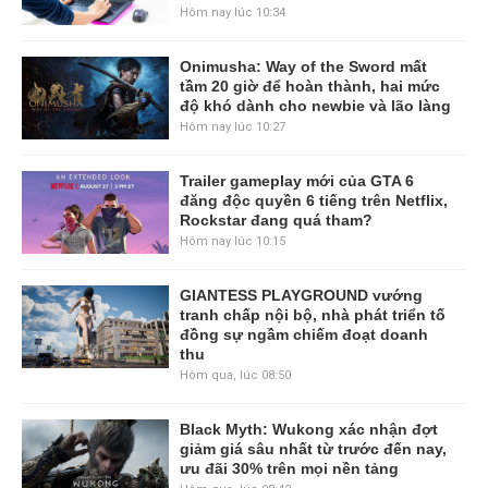
Hôm nay lúc 10:34
Onimusha: Way of the Sword mất
tầm 20 giờ để hoàn thành, hai mức
độ khó dành cho newbie và lão làng
Hôm nay lúc 10:27
Trailer gameplay mới của GTA 6
đăng độc quyền 6 tiếng trên Netflix,
Rockstar đang quá tham?
Hôm nay lúc 10:15
GIANTESS PLAYGROUND vướng
tranh chấp nội bộ, nhà phát triển tố
đồng sự ngầm chiếm đoạt doanh
thu
Hôm qua, lúc 08:50
Black Myth: Wukong xác nhận đợt
giảm giá sâu nhất từ trước đến nay,
ưu đãi 30% trên mọi nền tảng