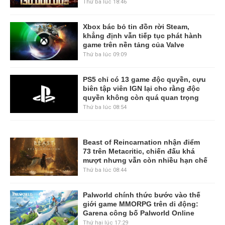
Thứ ba lúc 18:46
Xbox bác bỏ tin đồn rời Steam,
khẳng định vẫn tiếp tục phát hành
game trên nền tảng của Valve
Thứ ba lúc 09:09
PS5 chỉ có 13 game độc quyền, cựu
biên tập viên IGN lại cho rằng độc
quyền không còn quá quan trọng
Thứ ba lúc 08:54
Beast of Reincarnation nhận điểm
73 trên Metacritic, chiến đấu khá
mượt nhưng vẫn còn nhiều hạn chế
Thứ ba lúc 08:44
Palworld chính thức bước vào thế
giới game MMORPG trên di động:
Garena công bố Palworld Online
Thứ hai lúc 17:29