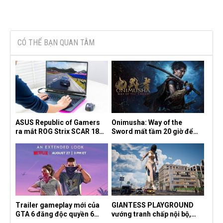
CÓ THỂ BẠN QUAN TÂM
ASUS Republic of Gamers
Onimusha: Way of the
ra mắt ROG Strix SCAR 18
Sword mất tầm 20 giờ để
2026 tại Việt Nam
hoàn thành, hai mức độ khó
dành cho newbie và lão làng
Trailer gameplay mới của
GIANTESS PLAYGROUND
GTA 6 đăng độc quyền 6
vướng tranh chấp nội bộ,
tiếng trên Netflix, Rockstar
nhà phát triển tố đồng sự