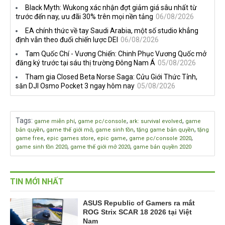
Black Myth: Wukong xác nhận đợt giảm giá sâu nhất từ
đang quá tham?
ngầm chiếm đoạt doanh thu
trước đến nay, ưu đãi 30% trên mọi nền tảng
06/08/2026
EA chính thức về tay Saudi Arabia, một số studio khẳng
định vẫn theo đuổi chiến lược DEI
06/08/2026
Tam Quốc Chí - Vương Chiến: Chinh Phục Vương Quốc mở
đăng ký trước tại sáu thị trường Đông Nam Á
05/08/2026
Tham gia Closed Beta Norse Saga: Cửu Giới Thức Tỉnh,
săn DJI Osmo Pocket 3 ngay hôm nay
05/08/2026
Tags
:
,
,
,
game miễn phí
game pc/console
ark: survival evolved
game
,
,
,
,
bản quyền
game thế giới mở
game sinh tồn
tặng game bản quyền
tặng
,
,
,
,
game free
epic games store
epic game
game pc/console 2020
,
,
game sinh tồn 2020
game thế giới mở 2020
game bản quyền 2020
TIN MỚI NHẤT
ASUS Republic of Gamers ra mắt
ROG Strix SCAR 18 2026 tại Việt
Nam