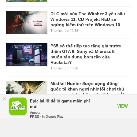
DLC mới của The Witcher 3 yêu cầu
Windows 11, CD Projekt RED sẽ
ngừng kiểm thử trên Windows 10
Thứ hai lúc 10:35
PS5 có thể tiếp tục tăng giá trước
thềm GTA 6, Sony và Microsoft
muốn tận dụng bom tấn của
Rockstar?
Thứ hai lúc 10:28
Mistfall Hunter được cộng đồng
quốc tế khen ngợi nhờ lối chơi thú
vị và tạo hình nhân vật nữ hợp mắt
×
Epic lại lỡ để lộ game miễn phí
Thứ hai lúc 10:13
VIEW
mới
Appota
VIEW MORE
FREE - In Google Play
TRANG CHỦ
GIFTCODE
BẢNG XẾP HẠNG
VIDEO