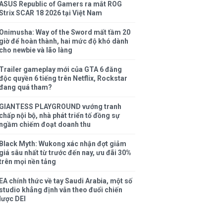
ASUS Republic of Gamers ra mắt ROG
Strix SCAR 18 2026 tại Việt Nam
Onimusha: Way of the Sword mất tầm 20
giờ để hoàn thành, hai mức độ khó dành
cho newbie và lão làng
Trailer gameplay mới của GTA 6 đăng
độc quyền 6 tiếng trên Netflix, Rockstar
đang quá tham?
GIANTESS PLAYGROUND vướng tranh
chấp nội bộ, nhà phát triển tố đồng sự
ngầm chiếm đoạt doanh thu
Black Myth: Wukong xác nhận đợt giảm
giá sâu nhất từ trước đến nay, ưu đãi 30%
trên mọi nền tảng
EA chính thức về tay Saudi Arabia, một số
studio khẳng định vẫn theo đuổi chiến
lược DEI