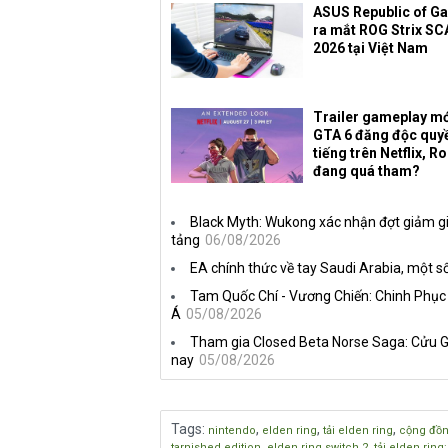
ASUS Republic of G
ra mắt ROG Strix SC
2026 tại Việt Nam
Trailer gameplay mớ
GTA 6 đăng độc quy
tiếng trên Netflix, R
đang quá tham?
Black Myth: Wukong xác nhận đợt giảm gi
tảng
06/08/2026
EA chính thức về tay Saudi Arabia, một số
Tam Quốc Chí - Vương Chiến: Chinh Phục
Á
05/08/2026
Tham gia Closed Beta Norse Saga: Cửu G
nay
05/08/2026
Tags
:
,
,
,
nintendo
elden ring
tải elden ring
cộng đồn
,
,
tarnished edition
elden ring switch 2
tải elden ring