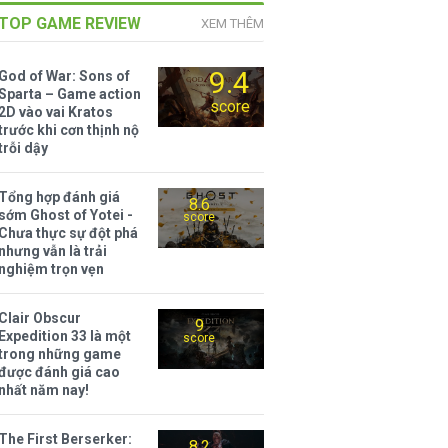
TOP GAME REVIEW
XEM THÊM
9.4
God of War: Sons of
Sparta – Game action
score
2D vào vai Kratos
trước khi cơn thịnh nộ
trỗi dậy
Tổng hợp đánh giá
8.6
sớm Ghost of Yotei -
score
Chưa thực sự đột phá
nhưng vẫn là trải
nghiệm trọn vẹn
Clair Obscur
9
Expedition 33 là một
score
trong những game
được đánh giá cao
nhất năm nay!
The First Berserker:
8.2