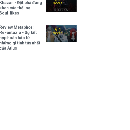
Khazan - Đột phá đáng
score
khen của thể loại
Soul-likes
Review Metaphor:
9.4
ReFantazio - Sự kết
score
hợp hoàn hảo từ
những gì tinh túy nhất
của Atlus