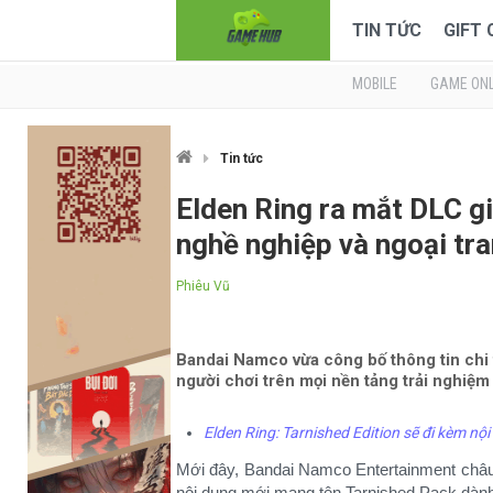
TIN TỨC
GIFT
MOBILE
GAME ONL
Tin tức
Elden Ring ra mắt DLC g
nghề nghiệp và ngoại tr
Phiêu Vũ
Bandai Namco vừa công bố thông tin chi 
người chơi trên mọi nền tảng trải nghiệm
Elden Ring: Tarnished Edition sẽ đi kèm nộ
Mới đây, Bandai Namco Entertainment châu
nội dung mới mang tên Tarnished Pack dàn