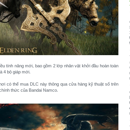
iều tính năng mới, bao gồm 2 lớp nhân vật khởi đầu hoàn toàn
và 4 bộ giáp mới.
chơi có thể mua DLC này thông qua cửa hàng kỹ thuật số trên
b chính thức của Bandai Namco.