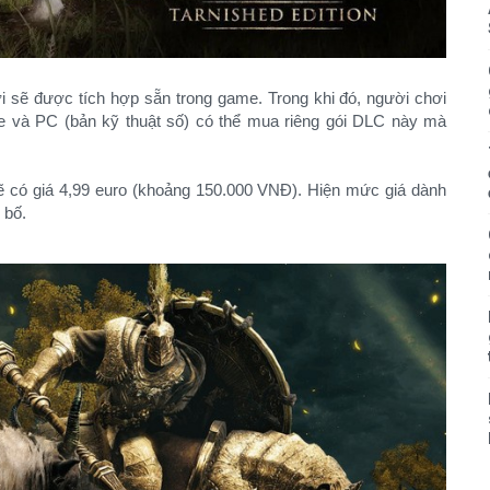
i sẽ được tích hợp sẵn trong game. Trong khi đó, người chơi
e và PC (bản kỹ thuật số) có thể mua riêng gói DLC này mà
 có giá 4,99 euro (khoảng 150.000 VNĐ). Hiện mức giá dành
 bố.