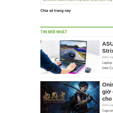
Chia sẻ trang này
TIN MỚI NHẤT
ASU
Stri
Hôm nay
Laptop
Intel C
Oni
giờ
cho 
Hôm nay
Capcom