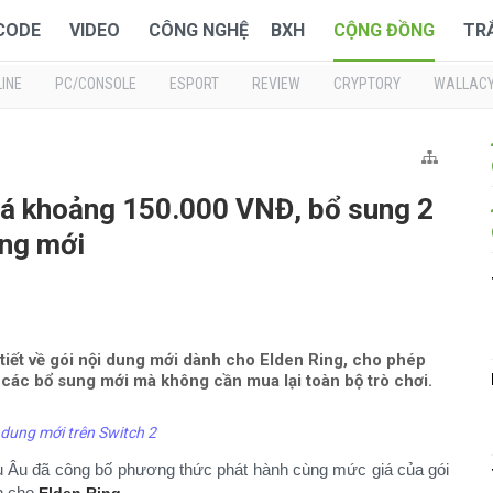
 CODE
VIDEO
CÔNG NGHỆ
BXH
CỘNG ĐỒNG
TR
INE
PC/CONSOLE
ESPORT
REVIEW
CRYPTORY
WALLAC
iá khoảng 150.000 VNĐ, bổ sung 2
ang mới
tiết về gói nội dung mới dành cho Elden Ring, cho phép
 các bổ sung mới mà không cần mua lại toàn bộ trò chơi.
i dung mới trên Switch 2
 Âu đã công bố phương thức phát hành cùng mức giá của gói
h cho
.