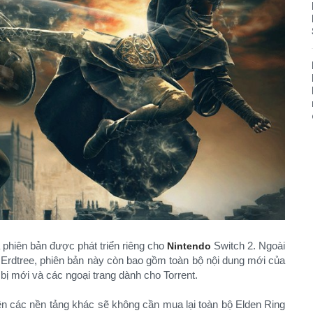
à phiên bản được phát triển riêng cho
Switch 2. Ngoài
Nintendo
 Erdtree, phiên bản này còn bao gồm toàn bộ nội dung mới của
bị mới và các ngoại trang dành cho Torrent.
ên các nền tảng khác sẽ không cần mua lại toàn bộ Elden Ring