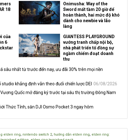
amers
Onimusha: Way of the
AR 18
Sword mất tầm 20 giờ để
hoàn thành, hai mức độ khó
dành cho newbie và lão
làng
i của
GIANTESS PLAYGROUND
ền 6
vướng tranh chấp nội bộ,
ockstar
nhà phát triển tố đồng sự
ngầm chiếm đoạt doanh
thu
á sâu nhất từ trước đến nay, ưu đãi 30% trên mọi nền
 studio khẳng định vẫn theo đuổi chiến lược DEI
06/08/2026
 Vương Quốc mở đăng ký trước tại sáu thị trường Đông Nam
iới Thức Tỉnh, săn DJI Osmo Pocket 3 ngay hôm
,
,
,
g elden ring
nintendo switch 2
hướng dẫn elden ring
elden ring:
,
: tarnished edition
elden ring tarnished pack