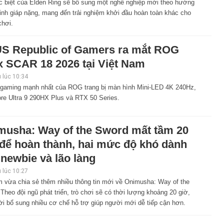
c biệt của Elden Ring sẽ bổ sung một nghề nghiệp mới theo hướng
inh giáp nặng, mang đến trải nghiệm khởi đầu hoàn toàn khác cho
chơi.
S Republic of Gamers ra mắt ROG
x SCAR 18 2026 tại Việt Nam
 lúc 10:34
 gaming mạnh nhất của ROG trang bị màn hình Mini-LED 4K 240Hz,
ore Ultra 9 290HX Plus và RTX 50 Series.
musha: Way of the Sword mất tầm 20
 để hoàn thành, hai mức độ khó dành
newbie và lão làng
 lúc 10:27
 vừa chia sẻ thêm nhiều thông tin mới về Onimusha: Way of the
Theo đội ngũ phát triển, trò chơi sẽ có thời lượng khoảng 20 giờ,
i bổ sung nhiều cơ chế hỗ trợ giúp người mới dễ tiếp cận hơn.