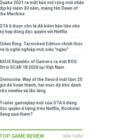
Quake 2021 ra mắt bản mở rộng mới nhân
dịp kỷ niệm 30 năm, mang tên Dawn of
the Machine
GTA 6 được cho là đã kiếm bộn tiền nhờ
ký hợp đồng độc quyền với Netflix
Elden Ring: Tarnished Edition chính thức
hé lộ nghề nghiệp mới siêu "ngầu"
ASUS Republic of Gamers ra mắt ROG
Strix SCAR 18 2026 tại Việt Nam
Onimusha: Way of the Sword mất tầm 20
giờ để hoàn thành, hai mức độ khó dành
cho newbie và lão làng
Trailer gameplay mới của GTA 6 đăng
độc quyền 6 tiếng trên Netflix, Rockstar
đang quá tham?
TOP GAME REVIEW
XEM THÊM