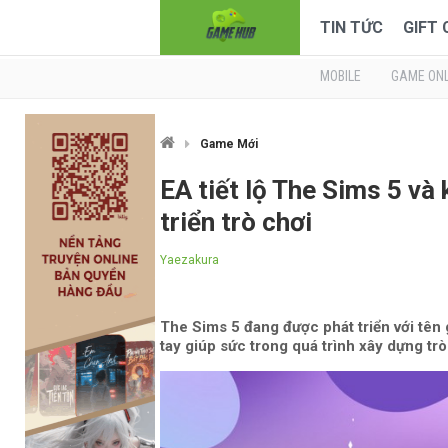
TIN TỨC
GIFT
MOBILE
GAME ONL
Game Mới
EA tiết lộ The Sims 5 và
triển trò chơi
Yaezakura
The Sims 5 đang được phát triển với tê
tay giúp sức trong quá trình xây dựng trò 