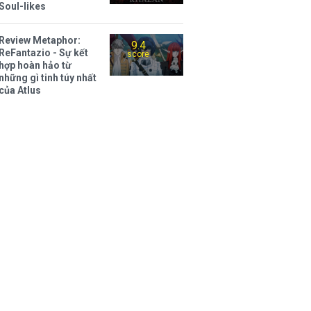
Soul-likes
Review Metaphor:
9.4
ReFantazio - Sự kết
score
hợp hoàn hảo từ
những gì tinh túy nhất
của Atlus