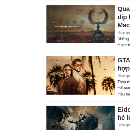
Qua
dịp
Mac
Hôm qua
Những 
được n
GTA
hợp
Hôm qua
Thỏa th
thể ma
triệu b
Elde
hé l
Hôm qua