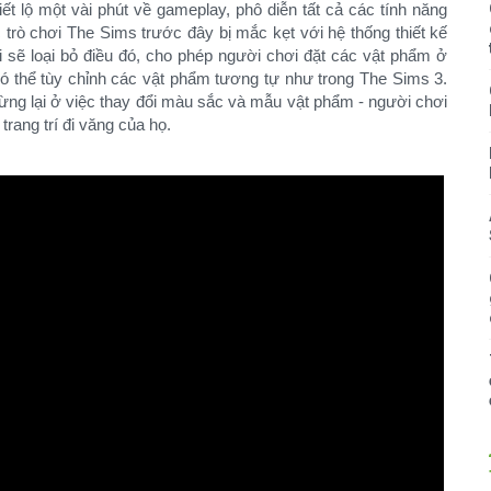
 tiết lộ một vài phút về gameplay, phô diễn tất cả các tính năng
trò chơi The Sims trước đây bị mắc kẹt với hệ thống thiết kế
ê-ri sẽ loại bỏ điều đó, cho phép người chơi đặt các vật phẩm ở
ó thể tùy chỉnh các vật phẩm tương tự như trong The Sims 3.
ng lại ở việc thay đổi màu sắc và mẫu vật phẩm - người chơi
rang trí đi văng của họ.