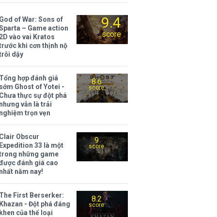
9.4
God of War: Sons of
Sparta – Game action
score
2D vào vai Kratos
trước khi cơn thịnh nộ
trỗi dậy
Tổng hợp đánh giá
8.6
sớm Ghost of Yotei -
score
Chưa thực sự đột phá
nhưng vẫn là trải
nghiệm trọn vẹn
Clair Obscur
9
Expedition 33 là một
score
trong những game
được đánh giá cao
nhất năm nay!
The First Berserker:
8.2
Khazan - Đột phá đáng
score
khen của thể loại