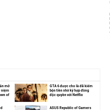
bản mở
GTA 6 được cho là đã kiếm
ỷ niệm
bộn tiền nhờ ký hợp đồng
awn of
độc quyền với Netflix
ed
ASUS Republic of Gamers