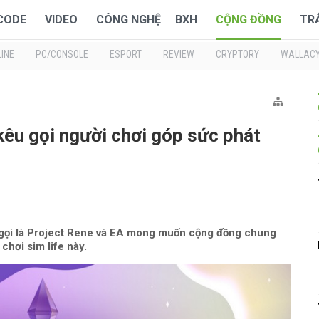
 CODE
VIDEO
CÔNG NGHỆ
BXH
CỘNG ĐỒNG
TR
INE
PC/CONSOLE
ESPORT
REVIEW
CRYPTORY
WALLAC
 kêu gọi người chơi góp sức phát
n gọi là Project Rene và EA mong muốn cộng đồng chung
chơi sim life này.