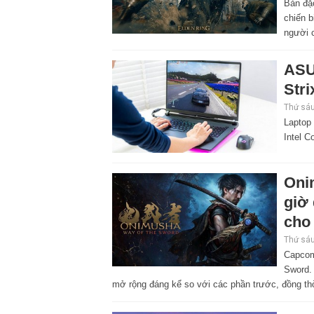
Bản đặ
chiến b
người 
ASU
Stri
Thứ sáu
Laptop
Intel C
Oni
giờ
cho 
Thứ sáu
Capcom
Sword. 
mở rộng đáng kể so với các phần trước, đồng thờ