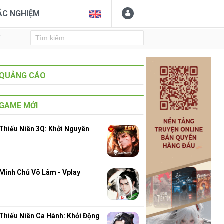
ẮC NGHIỆM
Y
QUẢNG CÁO
GAME MỚI
Thiếu Niên 3Q: Khởi Nguyên
Minh Chủ Võ Lâm - Vplay
Thiếu Niên Ca Hành: Khởi Động