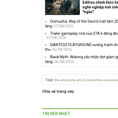
Edition chính thức hé
nghề nghiệp mới siê
"ngầu"
Onimusha: Way of the Sword mất tầm 20 
làng
07/08/2026
Trailer gameplay mới của GTA 6 đăng độc
07/08/2026
GIANTESS PLAYGROUND vướng tranh chấp 
thu
06/08/2026
Black Myth: Wukong xác nhận đợt giảm gi
tảng
06/08/2026
Tags
:
,
,
the sims 4
the sims 5
behind the sims sum
Chia sẻ trang này
TIN MỚI NHẤT