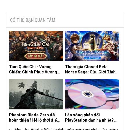
CÓ THỂ BẠN QUAN TÂM
Tam Quốc Chí - Vương
Tham gia Closed Beta
Chiến: Chinh Phục Vương
Norse Saga: Cửu Giới Thức
Quốc mở đăng ký trước tại
Tỉnh, săn DJI Osmo Pocket
sáu thị trường Đông Nam Á
3 ngay hôm nay
Phantom Blade Zero đã
Làn sóng phản đối
hoàn thiện? Hé lộ thời điểm
PlayStation dần hạ nhiệt?
công bố gameplay mới và
Game thủ chỉ nói không
Monster Hunter Wilds chính thức giảm giá vĩnh viễn, giảm