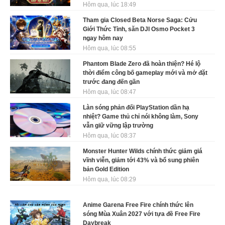
Hôm qua, lúc 18:49
Tham gia Closed Beta Norse Saga: Cửu
Giới Thức Tỉnh, săn DJI Osmo Pocket 3
ngay hôm nay
Hôm qua, lúc 08:55
Phantom Blade Zero đã hoàn thiện? Hé lộ
thời điểm công bố gameplay mới và mở đặt
trước đang đến gần
Hôm qua, lúc 08:47
Làn sóng phản đối PlayStation dần hạ
nhiệt? Game thủ chỉ nói không làm, Sony
vẫn giữ vững lập trường
Hôm qua, lúc 08:37
Monster Hunter Wilds chính thức giảm giá
vĩnh viễn, giảm tới 43% và bổ sung phiên
bản Gold Edition
Hôm qua, lúc 08:29
Anime Garena Free Fire chính thức lên
sóng Mùa Xuân 2027 với tựa đề Free Fire
Daybreak