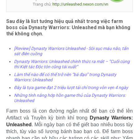
Trang chủ:
http://unleashed.nexon.com/vn
Sau đây là list tướng hiệu quả nhất trong việc farm
boss của Dynasty Warriors: Unleashed mà bạn không
thể không chọn.
[Review] Dynasty Warriors Unleashed - Sôi sục máu não, tấn
sát điên cuồng
Dynasty Warriors: Unleashed chính thức ra mắt – “Cuối cùng
thì Kiệt tác Độc tôn cũng tái xuất”
Làm thế nào để có thể trở nên “bá đạo” trong Dynasty
Warriors: Unleashed
Đây là tựa game đạt 2 triệu lượt tải chỉ trong vỏn vẹn 4 ngày
Những tính năng hớp hồn game thủ của Dynasty Warriors:
Unleashed
Farm boss là con đường ngắn nhất để bạn có thể lên
Artifact và Truyền kỳ binh khí trong
Dynasty Warriors:
Unleashed
. Mỗi ngày bạn có thể giết bao nhiêu boss tùy
thích, tùy vào số lượng bánh bao bạn có. Để farm boss
nhanh bạn cần sở hữu các tướng có các skill như: Yểm