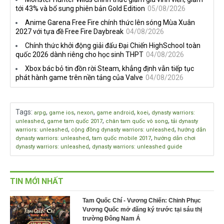
mở đặt trước đang đến gần
làm, Sony vẫn giữ vững lập
tới 43% và bổ sung phiên bản Gold Edition
05/08/2026
trường
Anime Garena Free Fire chính thức lên sóng Mùa Xuân
2027 với tựa đề Free Fire Daybreak
04/08/2026
Chính thức khởi động giải đấu Đại Chiến HighSchool toàn
quốc 2026 dành riêng cho học sinh THPT
04/08/2026
Xbox bác bỏ tin đồn rời Steam, khẳng định vẫn tiếp tục
phát hành game trên nền tảng của Valve
04/08/2026
Tags
:
,
,
,
,
,
arpg
game ios
nexon
game android
koei
dynasty warriors:
,
,
,
unleashed
game tam quốc 2017
chân tam quốc vô song
tải dynasty
,
,
warriors: unleashed
cộng đồng dynasty warriors: unleashed
hướng dẫn
,
,
dynasty warriors: unleashed
tam quốc mobile 2017
hướng dẫn chơi
,
dynasty warriors: unleashed
dynasty warriors: unleashed guide
TIN MỚI NHẤT
Tam Quốc Chí - Vương Chiến: Chinh Phục
Vương Quốc mở đăng ký trước tại sáu thị
trường Đông Nam Á