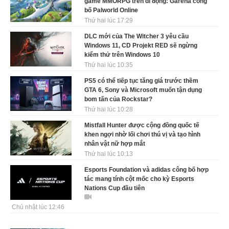
game MMORPG trên di động: Garena công
bố Palworld Online
Thứ hai lúc 17:29
DLC mới của The Witcher 3 yêu cầu
Windows 11, CD Projekt RED sẽ ngừng
kiểm thử trên Windows 10
Thứ hai lúc 10:35
PS5 có thể tiếp tục tăng giá trước thềm
GTA 6, Sony và Microsoft muốn tận dụng
bom tấn của Rockstar?
Thứ hai lúc 10:28
Mistfall Hunter được cộng đồng quốc tế
khen ngợi nhờ lối chơi thú vị và tạo hình
nhân vật nữ hợp mắt
Thứ hai lúc 10:13
Esports Foundation và adidas công bố hợp
tác mang tính cột mốc cho kỳ Esports
Nations Cup đầu tiên
Chủ nhật lúc 12:46