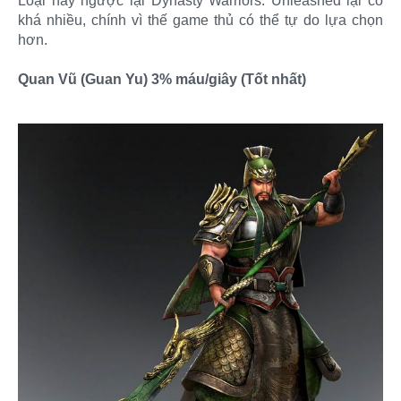
Loại này ngược lại Dynasty Warriors: Unleashed lại có
khá nhiều, chính vì thế game thủ có thể tự do lựa chọn
hơn.
Quan Vũ (Guan Yu) 3% máu/giây (Tốt nhất)