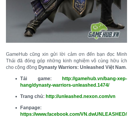
GameHub cũng xin gửi lời cảm ơn đến bạn đọc Minh
Thái đã đóng góp những kinh nghiệm vô cùng hữu ích
cho cộng đồng
Dynasty Warriors: Unleashed Việt Nam
.​
Tải game:
http://gamehub.vn/bang-xep-
hang/dynasty-warriors-unleashed.1474/
Trang chủ:
http://unleashed.nexon.com/vn
Fanpage:
https://www.facebook.com/VN.dwUNLEASHED/