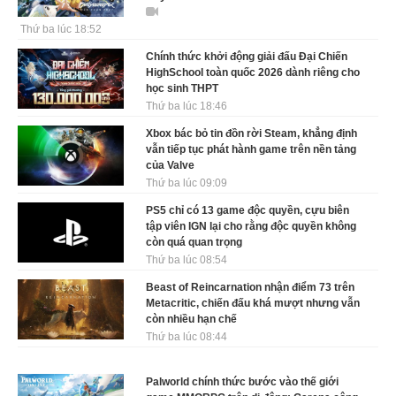
Thứ ba lúc 18:52
Chính thức khởi động giải đấu Đại Chiến
HighSchool toàn quốc 2026 dành riêng cho
học sinh THPT
Thứ ba lúc 18:46
Xbox bác bỏ tin đồn rời Steam, khẳng định
vẫn tiếp tục phát hành game trên nền tảng
của Valve
Thứ ba lúc 09:09
PS5 chỉ có 13 game độc quyền, cựu biên
tập viên IGN lại cho rằng độc quyền không
còn quá quan trọng
Thứ ba lúc 08:54
Beast of Reincarnation nhận điểm 73 trên
Metacritic, chiến đấu khá mượt nhưng vẫn
còn nhiều hạn chế
Thứ ba lúc 08:44
Palworld chính thức bước vào thế giới