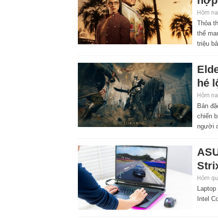
hợp
Hôm nay
Thỏa th
thể ma
triệu b
Elde
hé l
Hôm nay
Bản đặ
chiến b
người 
ASU
Stri
Hôm qua
Laptop
Intel C