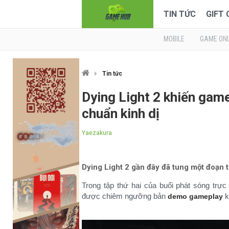
TIN TỨC
GIFT
MOBILE
GAME ONL
Tin tức
Dying Light 2 khiến gam
chuẩn kinh dị
Yaezakura
Dying Light 2 gần đây đã tung một đoạn t
Trong tập thứ hai của buổi phát sóng trực
được chiêm ngưỡng bản
k
demo gameplay