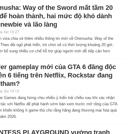
musha: Way of the Sword mất tầm 20
 để hoàn thành, hai mức độ khó dành
newbie và lão làng
, lúc 10:27
 vừa chia sẻ thêm nhiều thông tin mới về Onimusha: Way of the
Theo đội ngũ phát triển, trò chơi sẽ có thời lượng khoảng 20 giờ,
i bổ sung nhiều cơ chế hỗ trợ giúp người mới dễ tiếp cận hơn.
iler gameplay mới của GTA 6 đăng độc
n 6 tiếng trên Netflix, Rockstar đang
 tham?
, lúc 10:15
r Games đang hứng chịu nhiều ý kiến trái chiều sau khi xác nhận
 tác với Netflix để phát hành sớm bản xem trước mở rộng của GTA
vẫn khiến không ít game thủ cho rằng hãng đang thương mại hóa quá
năm 2026.
NTESS PLAYGROUND vướng tranh