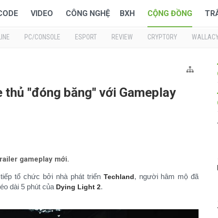
 CODE
VIDEO
CÔNG NGHỆ
BXH
CỘNG ĐỒNG
TR
INE
PC/CONSOLE
ESPORT
REVIEW
CRYPTORY
WALLAC
e thủ "đóng băng" với Gameplay
railer gameplay mới.
 tiếp tổ chức bởi nhà phát triển
, người hâm mộ đã
Techland
éo dài 5 phút của
.
Dying Light 2