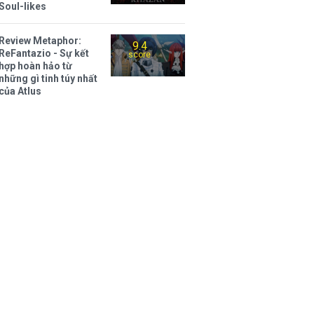
Soul-likes
Review Metaphor:
9.4
ReFantazio - Sự kết
score
hợp hoàn hảo từ
những gì tinh túy nhất
của Atlus