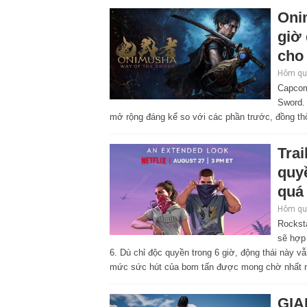
Oni
giờ
cho 
Hôm qua
Capcom
Sword. 
mở rộng đáng kể so với các phần trước, đồng thờ
Tra
quyề
quá
Hôm qua
Rocksta
sẽ hợp
6. Dù chỉ độc quyền trong 6 giờ, động thái này 
mức sức hút của bom tấn được mong chờ nhất 
GIA