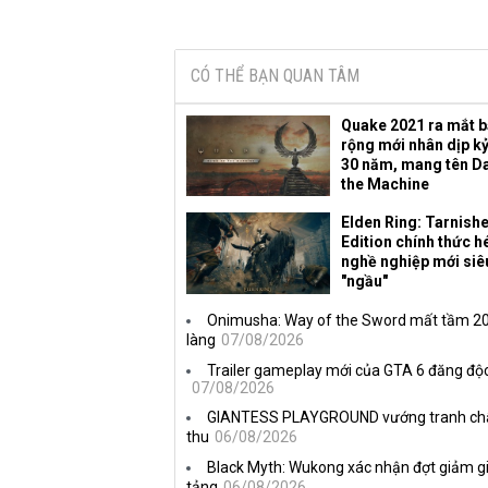
CÓ THỂ BẠN QUAN TÂM
Quake 2021 ra mắt 
rộng mới nhân dịp k
30 năm, mang tên D
the Machine
Elden Ring: Tarnish
Edition chính thức hé
nghề nghiệp mới siê
"ngầu"
Onimusha: Way of the Sword mất tầm 20 
làng
07/08/2026
Trailer gameplay mới của GTA 6 đăng độc
07/08/2026
GIANTESS PLAYGROUND vướng tranh chấp 
thu
06/08/2026
Black Myth: Wukong xác nhận đợt giảm gi
tảng
06/08/2026