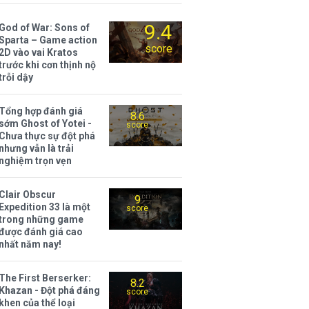
9.4
God of War: Sons of
Sparta – Game action
score
2D vào vai Kratos
trước khi cơn thịnh nộ
trỗi dậy
Tổng hợp đánh giá
8.6
sớm Ghost of Yotei -
score
Chưa thực sự đột phá
nhưng vẫn là trải
nghiệm trọn vẹn
Clair Obscur
9
Expedition 33 là một
score
trong những game
được đánh giá cao
nhất năm nay!
The First Berserker:
8.2
Khazan - Đột phá đáng
score
khen của thể loại