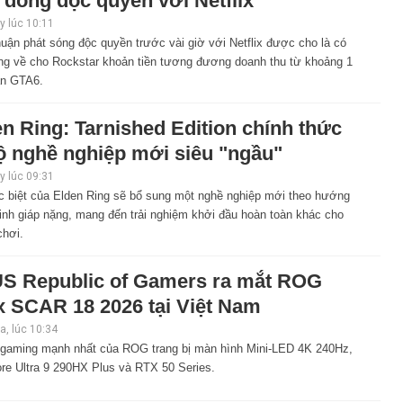
 đồng độc quyền với Netflix
 lúc 10:11
uận phát sóng độc quyền trước vài giờ với Netflix được cho là có
ng về cho Rockstar khoản tiền tương đương doanh thu từ khoảng 1
ản GTA6.
n Ring: Tarnished Edition chính thức
ộ nghề nghiệp mới siêu "ngầu"
 lúc 09:31
c biệt của Elden Ring sẽ bổ sung một nghề nghiệp mới theo hướng
inh giáp nặng, mang đến trải nghiệm khởi đầu hoàn toàn khác cho
chơi.
S Republic of Gamers ra mắt ROG
x SCAR 18 2026 tại Việt Nam
, lúc 10:34
 gaming mạnh nhất của ROG trang bị màn hình Mini-LED 4K 240Hz,
ore Ultra 9 290HX Plus và RTX 50 Series.