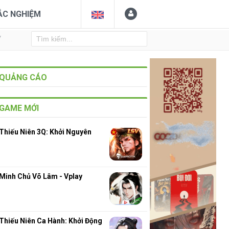
ẮC NGHIỆM
Y
QUẢNG CÁO
GAME MỚI
Thiếu Niên 3Q: Khởi Nguyên
Minh Chủ Võ Lâm - Vplay
Thiếu Niên Ca Hành: Khởi Động