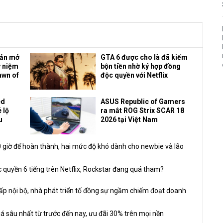
bản mở
GTA 6 được cho là đã kiếm
ỷ niệm
bộn tiền nhờ ký hợp đồng
awn of
độc quyền với Netflix
ed
ASUS Republic of Gamers
 lộ
ra mắt ROG Strix SCAR 18
u
2026 tại Việt Nam
giờ để hoàn thành, hai mức độ khó dành cho newbie và lão
 quyền 6 tiếng trên Netflix, Rockstar đang quá tham?
nội bộ, nhà phát triển tố đồng sự ngầm chiếm đoạt doanh
á sâu nhất từ trước đến nay, ưu đãi 30% trên mọi nền