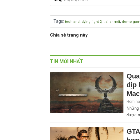
Tags
:
,
,
,
techland
dying light 2
trailer mới
demo gam
Chia sẻ trang này
TIN MỚI NHẤT
Qua
dịp
Mac
Hôm nay
Những 
được n
GTA