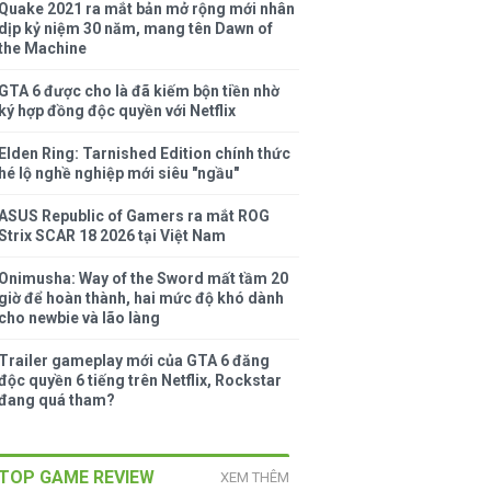
Quake 2021 ra mắt bản mở rộng mới nhân
dịp kỷ niệm 30 năm, mang tên Dawn of
the Machine
GTA 6 được cho là đã kiếm bộn tiền nhờ
ký hợp đồng độc quyền với Netflix
Elden Ring: Tarnished Edition chính thức
hé lộ nghề nghiệp mới siêu "ngầu"
ASUS Republic of Gamers ra mắt ROG
Strix SCAR 18 2026 tại Việt Nam
Onimusha: Way of the Sword mất tầm 20
giờ để hoàn thành, hai mức độ khó dành
cho newbie và lão làng
Trailer gameplay mới của GTA 6 đăng
độc quyền 6 tiếng trên Netflix, Rockstar
đang quá tham?
TOP GAME REVIEW
XEM THÊM