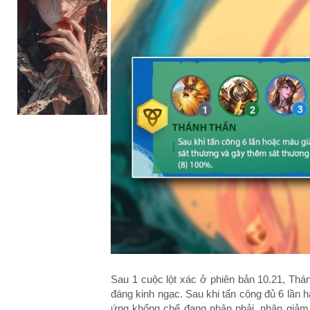
Sau 1 cuộc lột xác ở phiên bản 10.21, Thá
đáng kinh ngạc. Sau khi tấn công đủ 6 lần 
ứng khống chế đang nhận phải, nhận giả