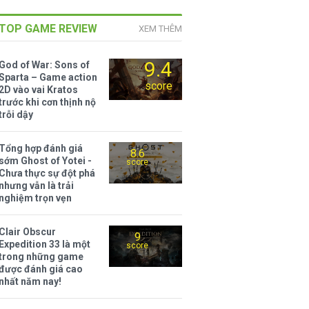
TOP GAME REVIEW
XEM THÊM
9.4
God of War: Sons of
Sparta – Game action
score
2D vào vai Kratos
trước khi cơn thịnh nộ
trỗi dậy
Tổng hợp đánh giá
8.6
sớm Ghost of Yotei -
score
Chưa thực sự đột phá
nhưng vẫn là trải
nghiệm trọn vẹn
Clair Obscur
9
Expedition 33 là một
score
trong những game
được đánh giá cao
nhất năm nay!