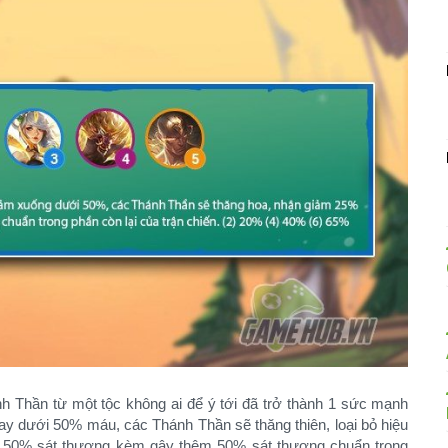
nh Thần từ một tộc không ai để ý tới đã trở thành 1 sức mạnh
hay dưới 50% máu, các Thánh Thần sẽ thăng thiên, loại bỏ hiệu
m 50% sát thương kèm gây thêm 50% sát thương chuẩn trong