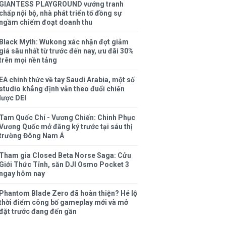
GIANTESS PLAYGROUND vướng tranh
chấp nội bộ, nhà phát triển tố đồng sự
ngầm chiếm đoạt doanh thu
Black Myth: Wukong xác nhận đợt giảm
giá sâu nhất từ trước đến nay, ưu đãi 30%
trên mọi nền tảng
EA chính thức về tay Saudi Arabia, một số
studio khẳng định vẫn theo đuổi chiến
lược DEI
Tam Quốc Chí - Vương Chiến: Chinh Phục
Vương Quốc mở đăng ký trước tại sáu thị
trường Đông Nam Á
Tham gia Closed Beta Norse Saga: Cửu
Giới Thức Tỉnh, săn DJI Osmo Pocket 3
ngay hôm nay
Phantom Blade Zero đã hoàn thiện? Hé lộ
thời điểm công bố gameplay mới và mở
đặt trước đang đến gần