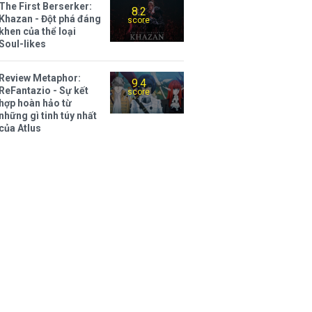
The First Berserker:
8.2
Khazan - Đột phá đáng
score
khen của thể loại
Soul-likes
Review Metaphor:
9.4
ReFantazio - Sự kết
score
hợp hoàn hảo từ
những gì tinh túy nhất
của Atlus