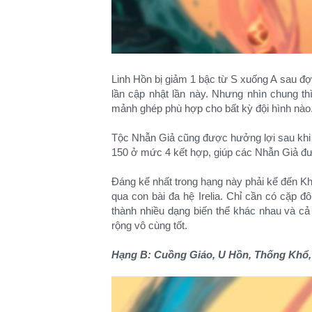
Linh Hồn bị giảm 1 bậc từ S xuống A sau đ
lần cập nhật lần này. Nhưng nhìn chung t
mảnh ghép phù hợp cho bất kỳ đội hình nào
Tộc Nhẫn Giả cũng được hưởng lợi sau khi 
150 ở mức 4 kết hợp, giúp các Nhẫn Giả đư
Đáng kể nhất trong hạng này phải kể đến Kh
qua con bài đa hệ Irelia. Chỉ cần có cặp đô
thành nhiều dạng biến thể khác nhau và c
rộng vô cùng tốt.
Hạng B: Cuồng Giáo, U Hồn, Thống Khổ