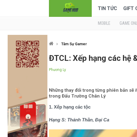
TIN TỨC
GIFT
MOBILE
GAME ONL
Tâm Sự Gamer
ĐTCL: Xếp hạng các hệ & 
Phương Ly
Những thay đổi trong từng phiên bản sẽ 
trong Đấu Trường Chân Lý
1. Xếp hạng các tộc
Hạng S: Thánh Thần, Đại Ca