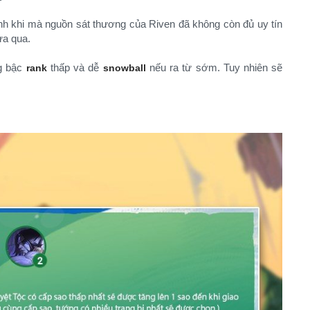
 khi mà nguồn sát thương của Riven đã không còn đủ uy tín
ừa qua.
g bậc
thấp và dễ
nếu ra từ sớm. Tuy nhiên sẽ
rank
snowball