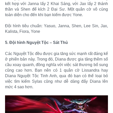
kết hợp với Janna lấy 2 Khai Sáng, với Jax lấy 2 thánh
thần và Shen để kích 2 Đại Sư. Một quân cờ vô cùng
toàn diện cho đến khi bạn kiếm được Yone.
Đội hình tiêu chuẩn: Yasuo, Janna, Shen, Lee Sin, Jax,
Kalista, Fiora, Yone
5. Đội hình Nguyệt Tộc – Sát Thủ
Các Nguyệt Tộc đều được gia tăng sức mạnh rất đáng kể
ở phiên bản này. Trong đó, Diana được gia tăng thêm số
cầu xoay quanh, đồng nghĩa với việc sát thương bổ sung
cũng cao hơn. Bạn nên có 1 quân cờ Lissandra hay
Diana Nguyệt Tộc Tinh Anh, qua đó bạn có thể loại bỏ
việc tìm kiếm Sylas cũng như dễ dàng đẩy Diana lên
mức 4 sao hơn.