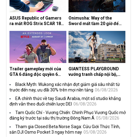
ASUS Republic of Gamers
Onimusha: Way of the
ra mắt ROG Strix SCAR 18
Sword mất tầm 20 giờ để
2026 tại Việt Nam
hoàn thành, hai mức độ khó
dành cho newbie và lão làng
Trailer gameplay mới của
GIANTESS PLAYGROUND
GTA 6 đăng độc quyền 6
vướng tranh chấp nội bộ,
tiếng trên Netflix, Rockstar
nhà phát triển tố đồng sự
Black Myth: Wukong xác nhận đợt giảm giá sâu nhất từ
đang quá tham?
ngầm chiếm đoạt doanh thu
trước đến nay, ưu đãi 30% trên mọi nền tảng
06/08/2026
EA chính thức về tay Saudi Arabia, một số studio khẳng
định vẫn theo đuổi chiến lược DEI
06/08/2026
Tam Quốc Chí - Vương Chiến: Chinh Phục Vương Quốc mở
đăng ký trước tại sáu thị trường Đông Nam Á
05/08/2026
Tham gia Closed Beta Norse Saga: Cửu Giới Thức Tỉnh,
săn DJI Osmo Pocket 3 ngay hôm nay
05/08/2026