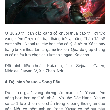
Ở 10.20 thì bạn các càng có chuỗi thua cao thì lợi tức
vàng kiếm được nếu bạn thắng trở lại bằng Thần Tài sẽ
cực nhiều. Ngoài ra, các bạn còn có tỷ lệ rớt ra Xẻng hay
trang bị khi thua tầm 5 game trở lên. Qua đó giúp chúng
ta có nhiều lựa chọn chủ lực hơn ngoài Katarina.
Đội hình tiêu chuẩn: Katarina, Jinx, Sejuani, Garen,
Nidalee, Jarvan IV, Xin Zhao, Azir
4. Đội hình Yasuo – Song Đấu
Dù chỉ có giá 1 vàng nhưng sức mạnh của Yasuo tiềm
năng hơn bạn nghĩ rất nhiều. Với tộc Độc Hành, Yasuo
sẽ có 1 lớp khiên che chắn trong khoảng thời gian đầu
trận. Nếu có thêm anh trai Yone, Yasuo có thể hút máu