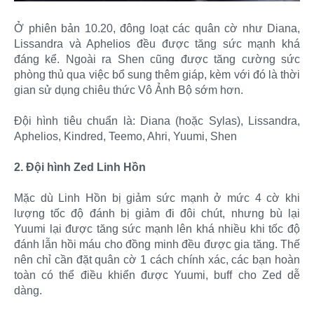
Ở phiên bản 10.20, đông loạt các quân cờ như Diana,
Lissandra và Aphelios đều được tăng sức mạnh khá
đáng kể. Ngoài ra Shen cũng được tăng cường sức
phòng thủ qua việc bổ sung thêm giáp, kèm với đó là thời
gian sử dụng chiêu thức Vô Ảnh Bộ sớm hơn.
Đội hình tiêu chuẩn là: Diana (hoặc Sylas), Lissandra,
Aphelios, Kindred, Teemo, Ahri, Yuumi, Shen
2. Đội hình Zed Linh Hồn
Mặc dù Linh Hồn bị giảm sức mạnh ở mức 4 cờ khi
lượng tốc độ đánh bị giảm đi đôi chút, nhưng bù lại
Yuumi lại được tăng sức mạnh lên khá nhiều khi tốc độ
đánh lẫn hồi máu cho đồng minh đều được gia tăng. Thế
nên chỉ cần đặt quân cờ 1 cách chính xác, các bạn hoàn
toàn có thể điều khiển được Yuumi, buff cho Zed dễ
dàng.