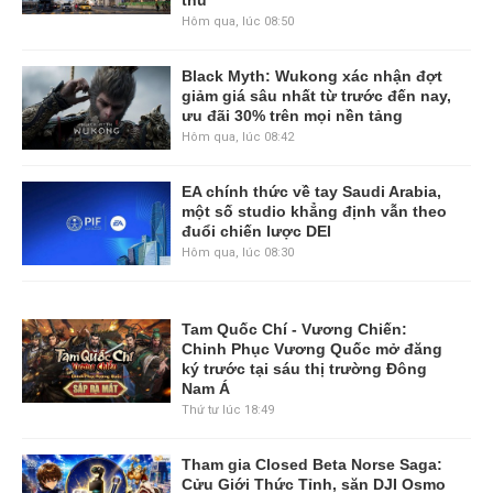
Hôm qua, lúc 08:50
Black Myth: Wukong xác nhận đợt
giảm giá sâu nhất từ trước đến nay,
ưu đãi 30% trên mọi nền tảng
Hôm qua, lúc 08:42
EA chính thức về tay Saudi Arabia,
một số studio khẳng định vẫn theo
đuổi chiến lược DEI
Hôm qua, lúc 08:30
Tam Quốc Chí - Vương Chiến:
Chinh Phục Vương Quốc mở đăng
ký trước tại sáu thị trường Đông
Nam Á
Thứ tư lúc 18:49
Tham gia Closed Beta Norse Saga:
Cửu Giới Thức Tỉnh, săn DJI Osmo