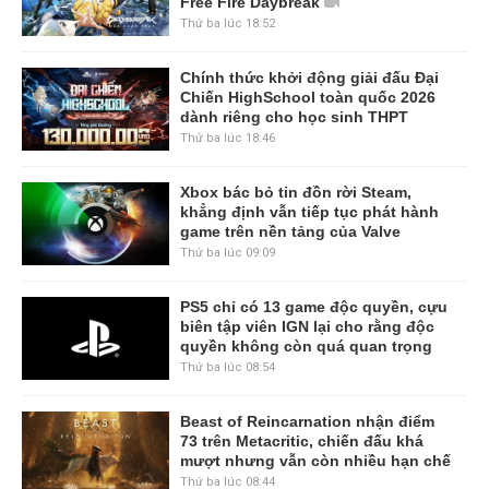
Free Fire Daybreak
Thứ ba lúc 18:52
Chính thức khởi động giải đấu Đại
Chiến HighSchool toàn quốc 2026
dành riêng cho học sinh THPT
Thứ ba lúc 18:46
Xbox bác bỏ tin đồn rời Steam,
khẳng định vẫn tiếp tục phát hành
game trên nền tảng của Valve
Thứ ba lúc 09:09
PS5 chỉ có 13 game độc quyền, cựu
biên tập viên IGN lại cho rằng độc
quyền không còn quá quan trọng
Thứ ba lúc 08:54
Beast of Reincarnation nhận điểm
73 trên Metacritic, chiến đấu khá
mượt nhưng vẫn còn nhiều hạn chế
Thứ ba lúc 08:44