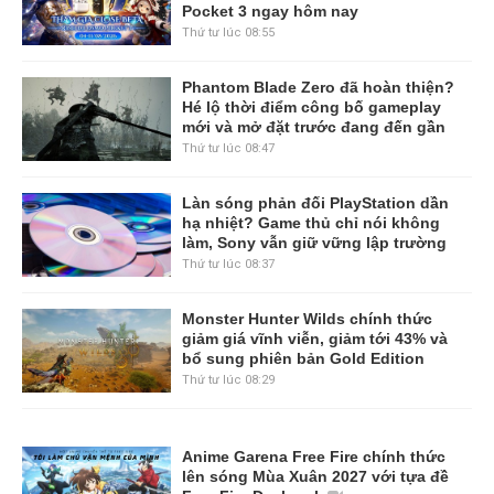
Pocket 3 ngay hôm nay
Thứ tư lúc 08:55
Phantom Blade Zero đã hoàn thiện?
Hé lộ thời điểm công bố gameplay
mới và mở đặt trước đang đến gần
Thứ tư lúc 08:47
Làn sóng phản đối PlayStation dần
hạ nhiệt? Game thủ chỉ nói không
làm, Sony vẫn giữ vững lập trường
Thứ tư lúc 08:37
Monster Hunter Wilds chính thức
giảm giá vĩnh viễn, giảm tới 43% và
bổ sung phiên bản Gold Edition
Thứ tư lúc 08:29
Anime Garena Free Fire chính thức
lên sóng Mùa Xuân 2027 với tựa đề