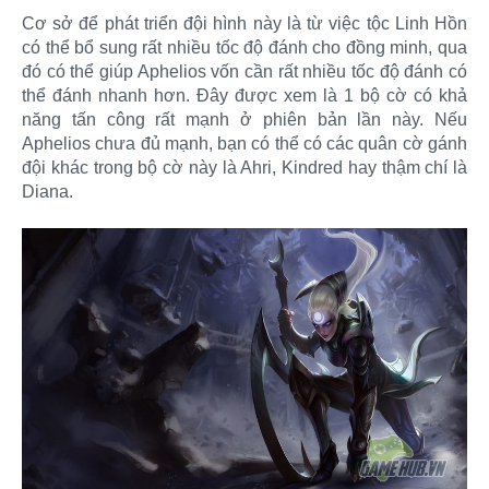
Cơ sở để phát triển đội hình này là từ việc tộc Linh Hồn
có thể bổ sung rất nhiều tốc độ đánh cho đồng minh, qua
đó có thể giúp Aphelios vốn cần rất nhiều tốc độ đánh có
thể đánh nhanh hơn. Đây được xem là 1 bộ cờ có khả
năng tấn công rất mạnh ở phiên bản lần này. Nếu
Aphelios chưa đủ mạnh, bạn có thể có các quân cờ gánh
đội khác trong bộ cờ này là Ahri, Kindred hay thậm chí là
Diana.