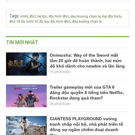
Tags
:
,
,
,
,
,
,
lmht
đtcl
hệ tộc
đội hình đtcl
dau truong chan ly
top đội hình
,
,
,
đtcl 10.20
lmht 10.20
top đội hình đtcl
đấu trường chân ly
TIN MỚI NHẤT
Onimusha: Way of the Sword mất
tầm 20 giờ để hoàn thành, hai mức
độ khó dành cho newbie và lão làng
14 phút trước
Trailer gameplay mới của GTA 6
đăng độc quyền 6 tiếng trên Netflix,
Rockstar đang quá tham?
26 phút trước
GIANTESS PLAYGROUND vướng
tranh chấp nội bộ, nhà phát triển tố
đồng sự ngầm chiếm đoạt doanh
thu