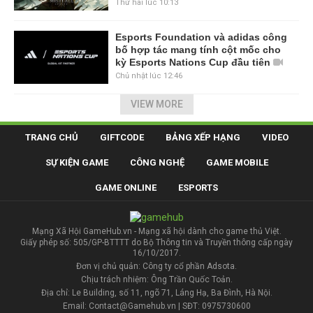
Thứ hai lúc 10:13
Esports Foundation và adidas công
bố hợp tác mang tính cột mốc cho
kỳ Esports Nations Cup đầu tiên
Chủ nhật lúc 12:46
VIEW MORE
TRANG CHỦ
GIFTCODE
BẢNG XẾP HẠNG
VIDEO
SỰ KIỆN GAME
CÔNG NGHỆ
GAME MOBILE
GAME ONLINE
ESPORTS
Mạng Xã Hội GameHub.vn - Mạng xã hội dành cho game thủ Việt.
Giấy phép số: 505/GP-BTTTT do Bộ Thông tin và Truyền thông cấp ngày
16/10/2017.
Đơn vị chủ quản: Công ty cổ phần Adsota.
Chịu trách nhiệm: Ông Trần Quốc Toản.
Địa chỉ: Le Building, số 11, ngõ 71, Láng Hạ, Ba Đình, Hà Nội.
Email: Contact@Gamehub.vn | SĐT: 0975730600