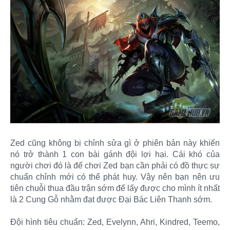
Zed cũng không bị chỉnh sửa gì ở phiên bản này khiến
nó trở thành 1 con bài gánh đội lợi hại. Cái khó của
người chơi đó là để chơi Zed bạn cần phải có đồ thực sự
chuẩn chỉnh mới có thể phát huy. Vậy nên bạn nên ưu
tiên chuỗi thua đầu trận sớm để lấy được cho mình ít nhất
là 2 Cung Gỗ nhằm đạt được Đại Bác Liên Thanh sớm.
Đội hình tiêu chuẩn: Zed, Evelynn, Ahri, Kindred, Teemo,