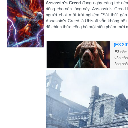
Assassin's Creed
đang ngày càng trở nên 
riêng cho nền tảng này. Assassin's Creed 
người chơi một trải nghiệm "Sát thủ" gầ
Assassin's Creed là Ubisoft vẫn không hề 
đã chính thức công bố một siêu phẩm mới m
(E3 20
E3 năm 
vẫn còn 
ông hoà