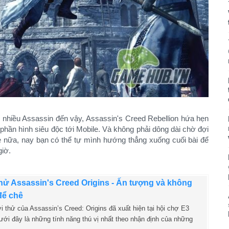
tụ nhiều Assassin đến vậy, Assassin's Creed Rebellion hứa hẹn
 phần hình siêu độc tới Mobile. Và không phải dông dài chờ đợi
 nữa, nay bạn có thể tự mình hướng thẳng xuống cuối bài để
giờ.
hử Assassin's Creed Origins - Ấn tượng và không
để chê
i thử của Assassin’s Creed: Origins đã xuất hiện tại hội chợ E3
ưới đây là những tính năng thú vị nhất theo nhận định của những