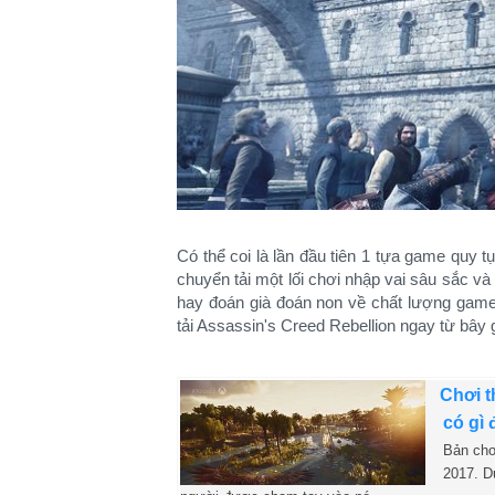
Có thể coi là lần đầu tiên 1 tựa game quy 
chuyển tải một lối chơi nhập vai sâu sắc và
hay đoán già đoán non về chất lượng game
tải Assassin's Creed Rebellion ngay từ bây 
Chơi t
có gì 
Bản chơ
2017. D