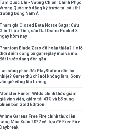
Tam Quốc Chí - Vương Chiến: Chinh Phục
Vương Quốc mở đăng ký trước tại sáu thị
trường Đông Nam Á
Tham gia Closed Beta Norse Saga: Cửu
Giới Thức Tỉnh, săn DJI Osmo Pocket 3
ngay hôm nay
Phantom Blade Zero đã hoàn thiện? Hé lộ
thời điểm công bố gameplay mới và mở
đặt trước đang đến gần
Làn sóng phản đối PlayStation dần hạ
nhiệt? Game thủ chỉ nói không làm, Sony
vẫn giữ vững lập trường
Monster Hunter Wilds chính thức giảm
giá vĩnh viễn, giảm tới 43% và bổ sung
phiên bản Gold Edition
Anime Garena Free Fire chính thức lên
sóng Mùa Xuân 2027 với tựa đề Free Fire
Daybreak