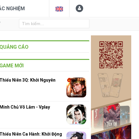
ẮC NGHIỆM
Y
QUẢNG CÁO
GAME MỚI
Thiếu Niên 3Q: Khởi Nguyên
Minh Chủ Võ Lâm - Vplay
Thiếu Niên Ca Hành: Khởi Động