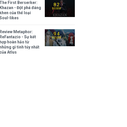
The First Berserker:
8.2
Khazan - Đột phá đáng
score
khen của thể loại
Soul-likes
Review Metaphor:
9.4
ReFantazio - Sự kết
score
hợp hoàn hảo từ
những gì tinh túy nhất
của Atlus