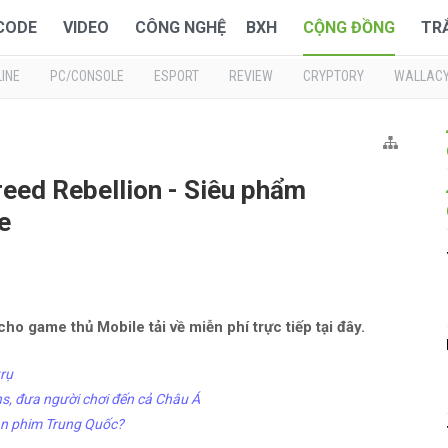
 CODE
VIDEO
CÔNG NGHỆ
BXH
CỘNG ĐỒNG
TR
INE
PC/CONSOLE
ESPORT
REVIEW
CRYPTORY
WALLAC
eed Rebellion - Siêu phẩm
e
o game thủ Mobile tải về miễn phí trực tiếp tại đây.
rụ
ns, đưa người chơi đến cả Châu Á
bản phim Trung Quốc?