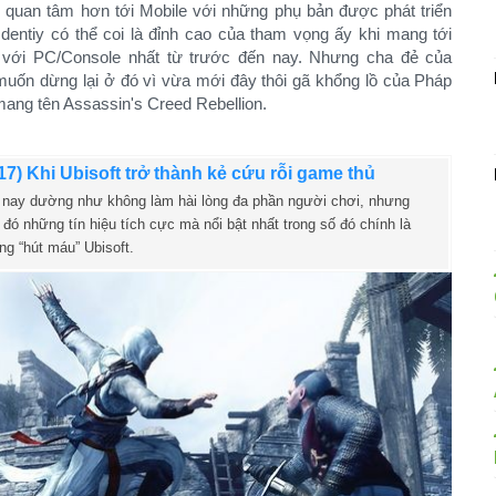
quan tâm hơn tới Mobile với những phụ bản được phát triển
Identiy có thể coi là đỉnh cao của tham vọng ấy khi mang tới
n với PC/Console nhất từ trước đến nay. Nhưng cha đẻ của
muốn dừng lại ở đó vì vừa mới đây thôi gã khổng lồ của Pháp
ang tên Assassin's Creed Rebellion.
17) Khi Ubisoft trở thành kẻ cứu rỗi game thủ
nay dường như không làm hài lòng đa phần người chơi, nhưng
đó những tín hiệu tích cực mà nổi bật nhất trong số đó chính là
ng “hút máu” Ubisoft.