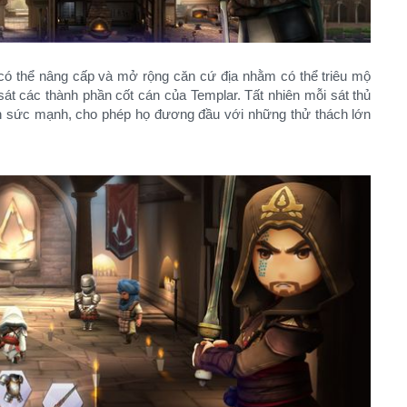
 có thể nâng cấp và mở rộng căn cứ địa nhằm có thể triêu mộ
át các thành phần cốt cán của Templar. Tất nhiên mỗi sát thủ
iển sức mạnh, cho phép họ đương đầu với những thử thách lớn