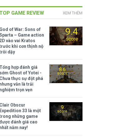
TOP GAME REVIEW
XEM THÊM
9.4
God of War: Sons of
Sparta – Game action
score
2D vào vai Kratos
trước khi cơn thịnh nộ
trỗi dậy
Tổng hợp đánh giá
8.6
sớm Ghost of Yotei -
score
Chưa thực sự đột phá
nhưng vẫn là trải
nghiệm trọn vẹn
Clair Obscur
9
Expedition 33 là một
score
trong những game
được đánh giá cao
nhất năm nay!