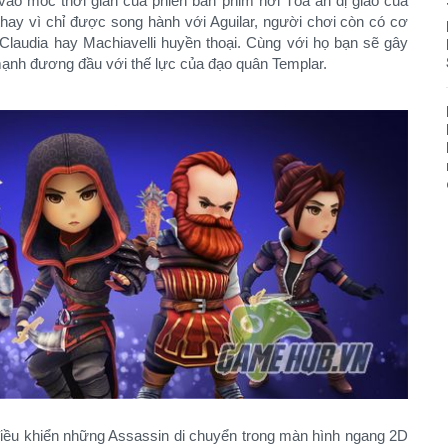
vào mốc thời gian của phiên bản phim nơi Tòa án dị giáo của
hay vì chỉ được song hành với Aguilar, người chơi còn có cơ
Claudia hay Machiavelli huyền thoại. Cùng với họ bạn sẽ gây
ạnh đương đầu với thế lực của đạo quân Templar.
điều khiển những Assassin di chuyển trong màn hình ngang 2D