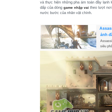
và thực hiện những pha ám toán đầy lạnh
dấp của dòng
theo lượt nơi
game nhập vai
nước bước của nhân vật chính.
Assass
ảnh đầ
Assassi
siêu ph