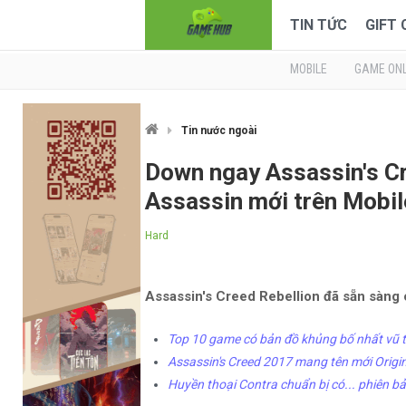
TIN TỨC
GIFT
MOBILE
GAME ONL
Tin nước ngoài
Down ngay Assassin's Cr
Assassin mới trên Mobil
Hard
Assassin's Creed Rebellion đã sẵn sàng ch
Top 10 game có bản đồ khủng bố nhất vũ t
Assassin's Creed 2017 mang tên mới Origi
Huyền thoại Contra chuẩn bị có... phiên 