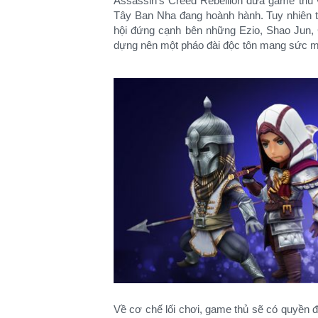
Assassin's Creed Rebellion đưa game thủ 
Tây Ban Nha đang hoành hành. Tuy nhiên t
hội đứng cạnh bên những Ezio, Shao Jun, 
dựng nên một pháo đài độc tôn mang sức m
Về cơ chế lối chơi, game thủ sẽ có quyền 