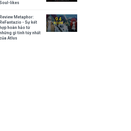
Soul-likes
Review Metaphor:
9.4
ReFantazio - Sự kết
score
hợp hoàn hảo từ
những gì tinh túy nhất
của Atlus