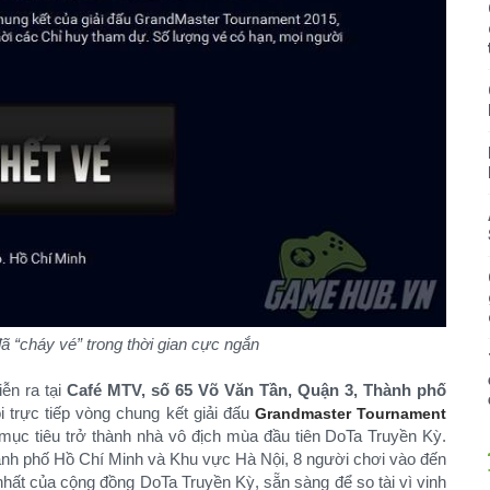
 “cháy vé” trong thời gian cực ngắn
iễn ra tại
Café MTV, số 65 Võ Văn Tần, Quận 3, Thành phố
 trực tiếp vòng chung kết giải đấu
Grandmaster Tournament
i mục tiêu trở thành nhà vô địch mùa đầu tiên DoTa Truyền Kỳ.
hành phố Hồ Chí Minh và Khu vực Hà Nội, 8 người chơi vào đến
nhất của cộng đồng DoTa Truyền Kỳ, sẵn sàng để so tài vì vinh