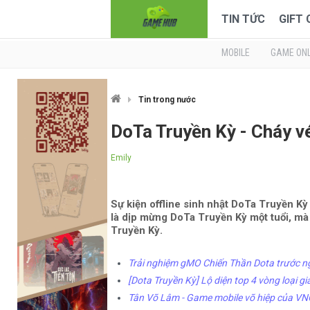
TIN TỨC
GIFT
MOBILE
GAME ONL
Tin trong nước
DoTa Truyền Kỳ - Cháy vé
Emily
Sự kiện offline sinh nhật DoTa Truyền Kỳ
là dịp mừng DoTa Truyền Kỳ một tuổi, mà
Truyền Kỳ.
Trải nghiệm gMO Chiến Thần Dota trước n
[Dota Truyền Kỳ] Lộ diện top 4 vòng loại 
Tân Võ Lâm - Game mobile võ hiệp của VNG