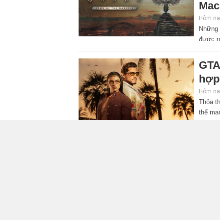
Mac
Hôm nay
Những 
được n
GTA
hợp
Hôm nay
Thỏa th
thể ma
triệu b
Elde
hé l
Hôm nay
Bản đặ
chiến b
người 