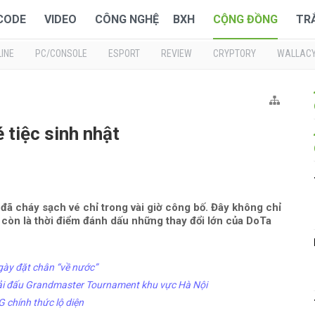
 CODE
VIDEO
CÔNG NGHỆ
BXH
CỘNG ĐỒNG
TR
INE
PC/CONSOLE
ESPORT
REVIEW
CRYPTORY
WALLAC
 tiệc sinh nhật
 đã cháy sạch vé chỉ trong vài giờ công bố. Đây không chỉ
 còn là thời điểm đánh dấu những thay đổi lớn của DoTa
gày đặt chân “về nước”
giải đấu Grandmaster Tournament khu vực Hà Nội
 chính thức lộ diện