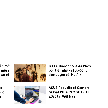
bản mở
GTA 6 được cho là đã kiếm
ỷ niệm
bộn tiền nhờ ký hợp đồng
awn of
độc quyền với Netflix
ed
ASUS Republic of Gamers
 lộ
ra mắt ROG Strix SCAR 18
u
2026 tại Việt Nam