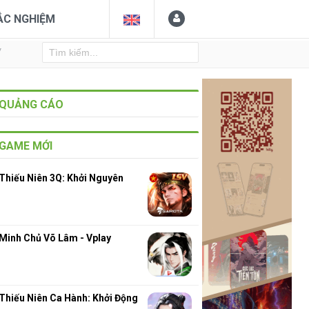
ẮC NGHIỆM
Y
QUẢNG CÁO
GAME MỚI
Thiếu Niên 3Q: Khởi Nguyên
Minh Chủ Võ Lâm - Vplay
Thiếu Niên Ca Hành: Khởi Động