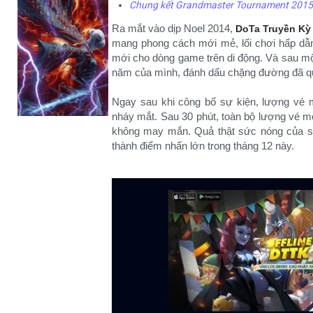
Chung kết Grandmaster Tournament 2015 s
Ra mắt vào dịp Noel 2014,
DoTa Truyền Kỳ
mang phong cách mới mẻ, lối chơi hấp dẫn
mới cho dòng game trên di động. Và sau mộ
năm của mình, đánh dấu chặng đường đã qua
Ngay sau khi công bố sự kiện, lượng vé 
nháy mắt. Sau 30 phút, toàn bộ lượng vé mờ
không may mắn. Quả thật sức nóng của sự
thành điểm nhấn lớn trong tháng 12 này.