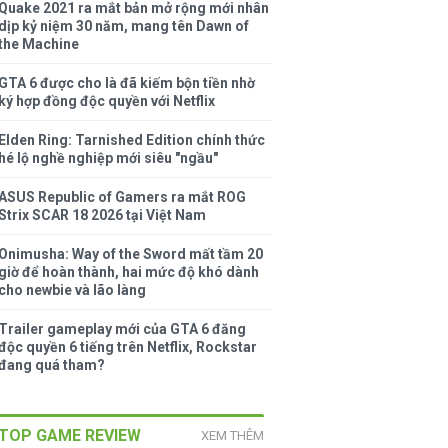
Quake 2021 ra mắt bản mở rộng mới nhân
dịp kỷ niệm 30 năm, mang tên Dawn of
the Machine
GTA 6 được cho là đã kiếm bộn tiền nhờ
ký hợp đồng độc quyền với Netflix
Elden Ring: Tarnished Edition chính thức
hé lộ nghề nghiệp mới siêu "ngầu"
ASUS Republic of Gamers ra mắt ROG
Strix SCAR 18 2026 tại Việt Nam
Onimusha: Way of the Sword mất tầm 20
giờ để hoàn thành, hai mức độ khó dành
cho newbie và lão làng
Trailer gameplay mới của GTA 6 đăng
độc quyền 6 tiếng trên Netflix, Rockstar
đang quá tham?
TOP GAME REVIEW
XEM THÊM