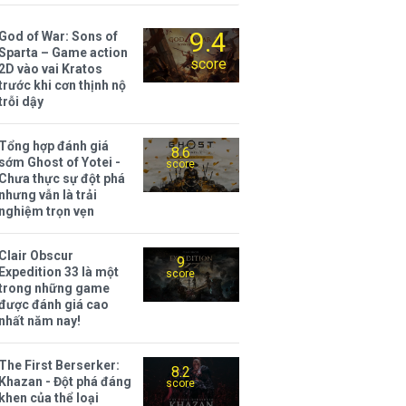
9.4
God of War: Sons of
Sparta – Game action
score
2D vào vai Kratos
trước khi cơn thịnh nộ
trỗi dậy
Tổng hợp đánh giá
8.6
sớm Ghost of Yotei -
score
Chưa thực sự đột phá
nhưng vẫn là trải
nghiệm trọn vẹn
Clair Obscur
9
Expedition 33 là một
score
trong những game
được đánh giá cao
nhất năm nay!
The First Berserker:
8.2
Khazan - Đột phá đáng
score
khen của thể loại