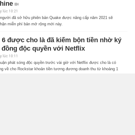
hine
 lúc 10:21
người đã sở hữu phiên bản Quake được nâng cấp năm 2021 sẽ
hận miễn phí bản mở rộng mới này.
 6 được cho là đã kiếm bộn tiền nhờ ký
 đồng độc quyền với Netflix
 lúc 10:11
uận phát sóng độc quyền trước vài giờ với Netflix được cho là có
ng về cho Rockstar khoản tiền tương đương doanh thu từ khoảng 1
ản GTA6.
n Ring: Tarnished Edition chính thức
ộ nghề nghiệp mới siêu "ngầu"
 lúc 09:31
c biệt của Elden Ring sẽ bổ sung một nghề nghiệp mới theo hướng
inh giáp nặng, mang đến trải nghiệm khởi đầu hoàn toàn khác cho
chơi.