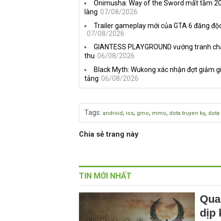
Onimusha: Way of the Sword mất tầm 20 
làng
07/08/2026
Trailer gameplay mới của GTA 6 đăng độc
07/08/2026
GIANTESS PLAYGROUND vướng tranh chấp 
thu
06/08/2026
Black Myth: Wukong xác nhận đợt giảm gi
tảng
06/08/2026
Tags
:
,
,
,
,
,
android
ios
gmo
mmo
dota truyen ky
dota 
Chia sẻ trang này
TIN MỚI NHẤT
Qua
dịp