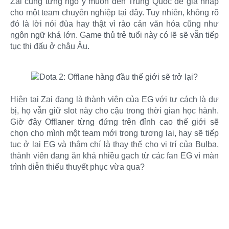
Zai cũng từng ngỏ ý muốn đến Trung Quốc để gia nhập
cho một team chuyên nghiệp tại đây. Tuy nhiên, không rõ
đó là lời nói đùa hay thật vì rào cản văn hóa cũng như
ngôn ngữ khá lớn. Game thủ trẻ tuổi này có lẽ sẽ vẫn tiếp
tục thi đấu ở châu Âu.
Hiện tại Zai đang là thành viên của EG với tư cách là dự
bị, họ vẫn giữ slot này cho cậu trong thời gian học hành.
Giờ đây Offlaner từng đứng trên đỉnh cao thế giới sẽ
chọn cho mình một team mới trong tương lai, hay sẽ tiếp
tục ở lại EG và thậm chí là thay thế cho vị trí của Bulba,
thành viên đang ăn khá nhiều gạch từ các fan EG vì màn
trình diễn thiếu thuyết phục vừa qua?