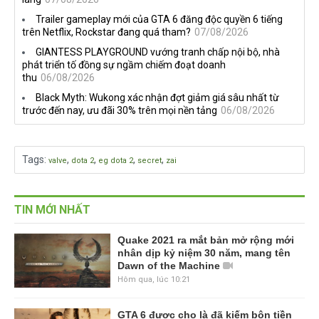
Trailer gameplay mới của GTA 6 đăng độc quyền 6 tiếng
trên Netflix, Rockstar đang quá tham?
07/08/2026
GIANTESS PLAYGROUND vướng tranh chấp nội bộ, nhà
phát triển tố đồng sự ngầm chiếm đoạt doanh
thu
06/08/2026
Black Myth: Wukong xác nhận đợt giảm giá sâu nhất từ
trước đến nay, ưu đãi 30% trên mọi nền tảng
06/08/2026
Tags
:
,
,
,
,
valve
dota 2
eg dota 2
secret
zai
TIN MỚI NHẤT
Quake 2021 ra mắt bản mở rộng mới
nhân dịp kỷ niệm 30 năm, mang tên
Dawn of the Machine
Hôm qua, lúc 10:21
GTA 6 được cho là đã kiếm bộn tiền