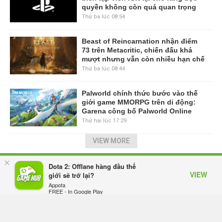
quyền không còn quá quan trọng
Thứ ba lúc 08:54
Beast of Reincarnation nhận điểm
73 trên Metacritic, chiến đấu khá
mượt nhưng vẫn còn nhiều hạn chế
Thứ ba lúc 08:44
Palworld chính thức bước vào thế
giới game MMORPG trên di động:
Garena công bố Palworld Online
Thứ hai lúc 17:29
VIEW MORE
×
TRANG CHỦ
GIFTCODE
BẢNG XẾP HẠNG
VIDEO
Dota 2: Offlane hàng đầu thế
VIEW
giới sẽ trở lại?
SỰ KIỆN GAME
CÔNG NGHỆ
GAME MOBILE
Appota
FREE - In Google Play
GAME ONLINE
ESPORTS