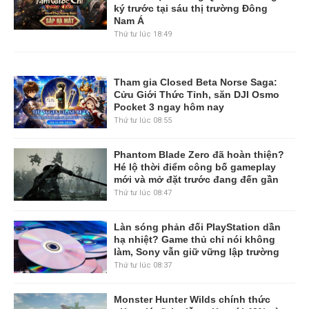
ký trước tại sáu thị trường Đông
Nam Á
Thứ tư lúc 18:49
Tham gia Closed Beta Norse Saga:
Cửu Giới Thức Tỉnh, săn DJI Osmo
Pocket 3 ngay hôm nay
Thứ tư lúc 08:55
Phantom Blade Zero đã hoàn thiện?
Hé lộ thời điểm công bố gameplay
mới và mở đặt trước đang đến gần
Thứ tư lúc 08:47
Làn sóng phản đối PlayStation dần
hạ nhiệt? Game thủ chỉ nói không
làm, Sony vẫn giữ vững lập trường
Thứ tư lúc 08:37
Monster Hunter Wilds chính thức