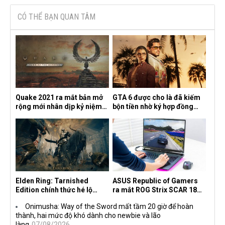
CÓ THỂ BẠN QUAN TÂM
Quake 2021 ra mắt bản mở
GTA 6 được cho là đã kiếm
rộng mới nhân dịp kỷ niệm
bộn tiền nhờ ký hợp đồng
30 năm, mang tên Dawn of
độc quyền với Netflix
the Machine
Elden Ring: Tarnished
ASUS Republic of Gamers
Edition chính thức hé lộ
ra mắt ROG Strix SCAR 18
nghề nghiệp mới siêu "ngầu"
2026 tại Việt Nam
Onimusha: Way of the Sword mất tầm 20 giờ để hoàn
thành, hai mức độ khó dành cho newbie và lão
làng
07/08/2026