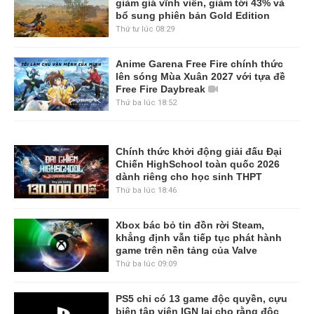
giảm giá vĩnh viễn, giảm tới 43% và
bổ sung phiên bản Gold Edition
Thứ tư lúc 08:29
Anime Garena Free Fire chính thức
lên sóng Mùa Xuân 2027 với tựa đề
Free Fire Daybreak
Thứ ba lúc 18:52
Chính thức khởi động giải đấu Đại
Chiến HighSchool toàn quốc 2026
dành riêng cho học sinh THPT
Thứ ba lúc 18:46
Xbox bác bỏ tin đồn rời Steam,
khẳng định vẫn tiếp tục phát hành
game trên nền tảng của Valve
Thứ ba lúc 09:09
PS5 chỉ có 13 game độc quyền, cựu
biên tập viên IGN lại cho rằng độc