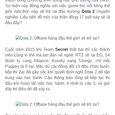
thành xong chương trình trung học phổ thông của mình.
Sự kiện này đồng nghĩa với việc game thủ nổi tiếng thế
giới một thời này sẽ trở lại đấu trường
Dota 2
chuyên
nghiệp. Liệu bến đỗ mới của thần đồng 17 tuổi này sẽ là
đâu đây?
Cuối năm 2015 khi Team
Secret
thất bại thì các thành
viên cũng vì thế mà tan đàn xẻ nghé: RTZ về lại EG, S4
đoàn tụ cùng Alliance, Kuroky sang 5Jungz, chỉ mỗi
Puppey là ở lại. Mặc dù các đồng đội cũ đều chọn bước
tiếp thì Zai đã gây sốc khi quyết định nghỉ Dota 2 để tập
trung vào học hành. Cậu thông báo rằng sẽ tiếp tục thi
đấu khi hoàn tất việc học hành, ít nhất là cấp 3, và giờ
đây thì điều đó đã xảy ra.​