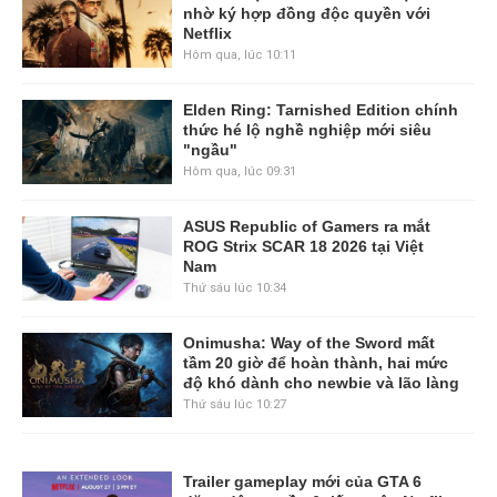
nhờ ký hợp đồng độc quyền với
Netflix
Hôm qua, lúc 10:11
Elden Ring: Tarnished Edition chính
thức hé lộ nghề nghiệp mới siêu
"ngầu"
Hôm qua, lúc 09:31
ASUS Republic of Gamers ra mắt
ROG Strix SCAR 18 2026 tại Việt
Nam
Thứ sáu lúc 10:34
Onimusha: Way of the Sword mất
tầm 20 giờ để hoàn thành, hai mức
độ khó dành cho newbie và lão làng
Thứ sáu lúc 10:27
Trailer gameplay mới của GTA 6