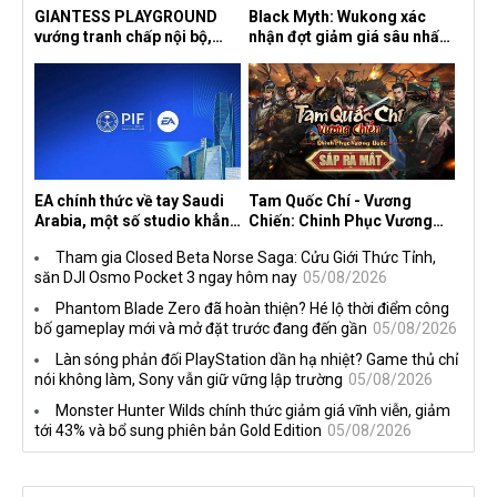
GIANTESS PLAYGROUND
Black Myth: Wukong xác
vướng tranh chấp nội bộ,
nhận đợt giảm giá sâu nhất
nhà phát triển tố đồng sự
từ trước đến nay, ưu đãi 30%
ngầm chiếm đoạt doanh thu
trên mọi nền tảng
EA chính thức về tay Saudi
Tam Quốc Chí - Vương
Arabia, một số studio khẳng
Chiến: Chinh Phục Vương
định vẫn theo đuổi chiến
Quốc mở đăng ký trước tại
Tham gia Closed Beta Norse Saga: Cửu Giới Thức Tỉnh,
lược DEI
sáu thị trường Đông Nam Á
săn DJI Osmo Pocket 3 ngay hôm nay
05/08/2026
Phantom Blade Zero đã hoàn thiện? Hé lộ thời điểm công
bố gameplay mới và mở đặt trước đang đến gần
05/08/2026
Làn sóng phản đối PlayStation dần hạ nhiệt? Game thủ chỉ
nói không làm, Sony vẫn giữ vững lập trường
05/08/2026
Monster Hunter Wilds chính thức giảm giá vĩnh viễn, giảm
tới 43% và bổ sung phiên bản Gold Edition
05/08/2026