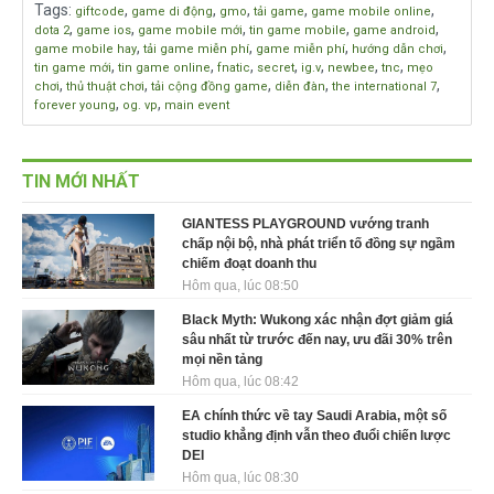
Tags
:
,
,
,
,
,
giftcode
game di động
gmo
tải game
game mobile online
,
,
,
,
,
dota 2
game ios
game mobile mới
tin game mobile
game android
,
,
,
,
game mobile hay
tải game miễn phí
game miễn phí
hướng dẫn chơi
,
,
,
,
,
,
,
tin game mới
tin game online
fnatic
secret
ig.v
newbee
tnc
mẹo
,
,
,
,
,
chơi
thủ thuật chơi
tải cộng đồng game
diễn đàn
the international 7
,
,
forever young
og. vp
main event
TIN MỚI NHẤT
GIANTESS PLAYGROUND vướng tranh
chấp nội bộ, nhà phát triển tố đồng sự ngầm
chiếm đoạt doanh thu
Hôm qua, lúc 08:50
Black Myth: Wukong xác nhận đợt giảm giá
sâu nhất từ trước đến nay, ưu đãi 30% trên
mọi nền tảng
Hôm qua, lúc 08:42
EA chính thức về tay Saudi Arabia, một số
studio khẳng định vẫn theo đuổi chiến lược
DEI
Hôm qua, lúc 08:30