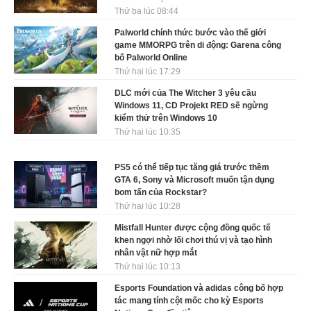
Thứ ba lúc 08:44
Palworld chính thức bước vào thế giới
game MMORPG trên di động: Garena công
bố Palworld Online
Thứ hai lúc 17:29
DLC mới của The Witcher 3 yêu cầu
Windows 11, CD Projekt RED sẽ ngừng
kiểm thử trên Windows 10
Thứ hai lúc 10:35
PS5 có thể tiếp tục tăng giá trước thềm
GTA 6, Sony và Microsoft muốn tận dụng
bom tấn của Rockstar?
Thứ hai lúc 10:28
Mistfall Hunter được cộng đồng quốc tế
khen ngợi nhờ lối chơi thú vị và tạo hình
nhân vật nữ hợp mắt
Thứ hai lúc 10:13
Esports Foundation và adidas công bố hợp
tác mang tính cột mốc cho kỳ Esports