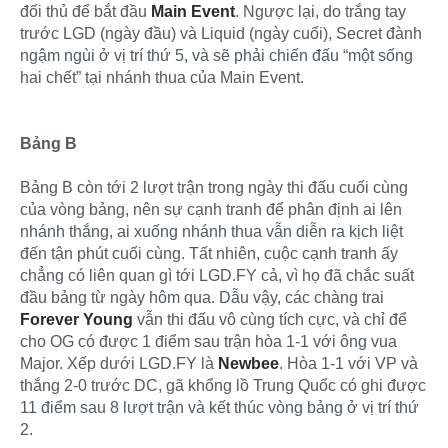
đối thủ để bắt đầu
Main Event
. Ngược lại, do trắng tay
trước LGD (ngày đầu) và Liquid (ngày cuối), Secret đành
ngậm ngùi ở vị trí thứ 5, và sẽ phải chiến đấu “một sống
hai chết” tại nhánh thua của Main Event.
Bảng B
Bảng B còn tới 2 lượt trận trong ngày thi đấu cuối cùng
của vòng bảng, nên sự cạnh tranh để phân định ai lên
nhánh thắng, ai xuống nhánh thua vẫn diễn ra kịch liệt
đến tận phút cuối cùng. Tất nhiên, cuộc cạnh tranh ấy
chẳng có liên quan gì tới LGD.FY cả, vì họ đã chắc suất
đầu bảng từ ngày hôm qua. Dẫu vậy, các chàng trai
Forever Young
vẫn thi đấu vô cùng tích cực, và chỉ để
cho OG có được 1 điểm sau trận hòa 1-1 với ông vua
Major. Xếp dưới LGD.FY là
Newbee
. Hòa 1-1 với VP và
thắng 2-0 trước DC, gã khổng lồ Trung Quốc có ghi được
11 điểm sau 8 lượt trận và kết thúc vòng bảng ở vị trí thứ
2.