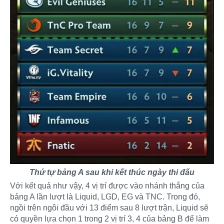
Thứ tự bảng A sau khi kết thúc ngày thi đấu
Với kết quả như vậy, 4 vị trí được vào nhánh thắng của
bảng A lần lượt là Liquid, LGD, EG và TNC. Trong đó,
ngồi trên ngôi đầu với 13 điểm sau 8 lượt trận, Liquid sẽ
có quyền lựa chọn 1 trong 2 vị trí 3, 4 của bảng B để làm