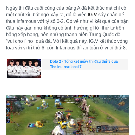
Ngày thi đấu cuối cùng của bảng A đã kết thúc mà chỉ có
một chút xíu bất ngờ xảy ra, đó là việc
IG.V
sẩy chân để
thua Infamous với tỷ số 0-2. Có vẻ như vì kết quả của trận
đấu này gần như không có ảnh hưởng gì tới thứ tự trên
bảng xếp hạng, nên những thanh niên Trung Quốc đã
“vui chơi” hơi quá đà. Với kết quả này, IG.V kết thúc vòng
loại với vị trí thứ 6, còn Infamous thì an toàn ở vị trí thứ 8.
Dota 2 - Tổng kết ngày thi đấu thứ 3 của
The International 7