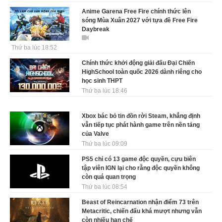
Anime Garena Free Fire chính thức lên
sóng Mùa Xuân 2027 với tựa đề Free Fire
Daybreak
Thứ ba lúc 18:52
Chính thức khởi động giải đấu Đại Chiến
HighSchool toàn quốc 2026 dành riêng cho
học sinh THPT
Thứ ba lúc 18:46
Xbox bác bỏ tin đồn rời Steam, khẳng định
vẫn tiếp tục phát hành game trên nền tảng
của Valve
Thứ ba lúc 09:09
PS5 chỉ có 13 game độc quyền, cựu biên
tập viên IGN lại cho rằng độc quyền không
còn quá quan trọng
Thứ ba lúc 08:54
Beast of Reincarnation nhận điểm 73 trên
Metacritic, chiến đấu khá mượt nhưng vẫn
còn nhiều hạn chế