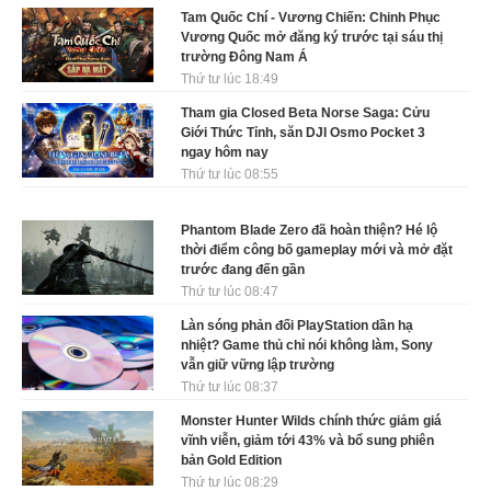
Tam Quốc Chí - Vương Chiến: Chinh Phục
Vương Quốc mở đăng ký trước tại sáu thị
trường Đông Nam Á
Thứ tư lúc 18:49
Tham gia Closed Beta Norse Saga: Cửu
Giới Thức Tỉnh, săn DJI Osmo Pocket 3
ngay hôm nay
Thứ tư lúc 08:55
Phantom Blade Zero đã hoàn thiện? Hé lộ
thời điểm công bố gameplay mới và mở đặt
trước đang đến gần
Thứ tư lúc 08:47
Làn sóng phản đối PlayStation dần hạ
nhiệt? Game thủ chỉ nói không làm, Sony
vẫn giữ vững lập trường
Thứ tư lúc 08:37
Monster Hunter Wilds chính thức giảm giá
vĩnh viễn, giảm tới 43% và bổ sung phiên
bản Gold Edition
Thứ tư lúc 08:29