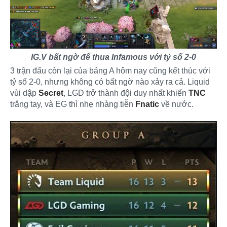
IG.V bất ngờ để thua Infamous với tỷ số 2-0
3 trận đấu còn lại của bảng A hôm nay cũng kết thúc với
tỷ số 2-0, nhưng không có bất ngờ nào xảy ra cả. Liquid
vùi dập
Secret
, LGD trở thành đội duy nhất khiến
TNC
trắng tay, và EG thì nhẹ nhàng tiễn
Fnatic
về nước.