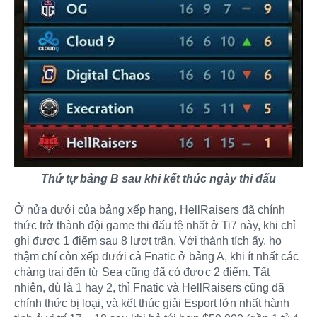
Thứ tự bảng B sau khi kết thúc ngày thi đấu
Ở nửa dưới của bảng xếp hạng, HellRaisers đã chính
thức trở thành đội game thi đấu tệ nhất ở Ti7 này, khi chỉ
ghi được 1 điểm sau 8 lượt trận. Với thành tích ấy, họ
thậm chí còn xếp dưới cả Fnatic ở bảng A, khi ít nhất các
chàng trai đến từ Sea cũng đã có được 2 điểm. Tất
nhiên, dù là 1 hay 2, thì Fnatic và HellRaisers cũng đã
chính thức bị loại, và kết thúc giải Esport lớn nhất hành