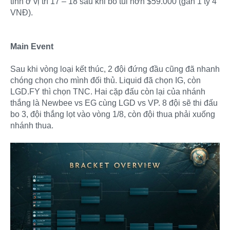
tinh ở vị trí 17 – 18 sau khi bỏ túi hơn $59.000 (gần 1 tỷ 4
VNĐ).
Main Event
Sau khi vòng loại kết thúc, 2 đội đứng đầu cũng đã nhanh
chóng chọn cho mình đối thủ. Liquid đã chọn IG, còn
LGD.FY thì chọn TNC. Hai cặp đấu còn lại của nhánh
thắng là Newbee vs EG cùng LGD vs VP. 8 đội sẽ thi đấu
bo 3, đội thắng lọt vào vòng 1/8, còn đội thua phải xuống
nhánh thua.