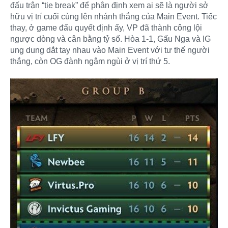
đấu trận “tie break” để phân định xem ai sẽ là người sở
hữu vị trí cuối cùng lên nhánh thắng của Main Event. Tiếc
thay, ở game đấu quyết định ấy, VP đã thành công lội
ngược dòng và cân bằng tỷ số. Hòa 1-1, Gấu Nga và IG
ung dung dắt tay nhau vào Main Event với tư thế người
thắng, còn OG đành ngậm ngùi ở vị trí thứ 5.