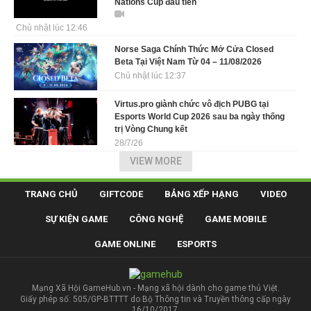
Nations Cup đầu tiên
Chủ nhật lúc 12:46
Norse Saga Chính Thức Mở Cửa Closed
Beta Tại Việt Nam Từ 04 – 11/08/2026
Chủ nhật lúc 12:37
Virtus.pro giành chức vô địch PUBG tại
Esports World Cup 2026 sau ba ngày thống
trị Vòng Chung kết
28/7/26
VIEW MORE
TRANG CHỦ
GIFTCODE
BẢNG XẾP HẠNG
VIDEO
SỰ KIỆN GAME
CÔNG NGHỆ
GAME MOBILE
GAME ONLINE
ESPORTS
Mạng Xã Hội GameHub.vn - Mạng xã hội dành cho game thủ Việt.
Giấy phép số: 505/GP-BTTTT do Bộ Thông tin và Truyền thông cấp ngày
16/10/2017.