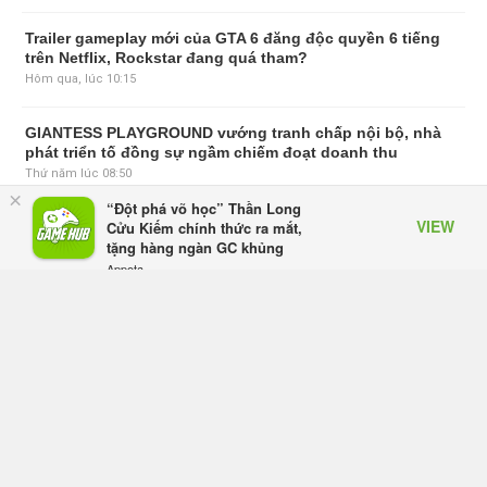
Trailer gameplay mới của GTA 6 đăng độc quyền 6 tiếng
trên Netflix, Rockstar đang quá tham?
Hôm qua, lúc 10:15
GIANTESS PLAYGROUND vướng tranh chấp nội bộ, nhà
phát triển tố đồng sự ngầm chiếm đoạt doanh thu
Thứ năm lúc 08:50
×
“Đột phá võ học” Thần Long
VIEW
Cửu Kiếm chính thức ra mắt,
Black Myth: Wukong xác nhận đợt giảm giá sâu nhất từ
tặng hàng ngàn GC khủng
trước đến nay, ưu đãi 30% trên mọi nền tảng
Appota
Thứ năm lúc 08:42
FREE - In Google Play
EA chính thức về tay Saudi Arabia, một số studio khẳng
định vẫn theo đuổi chiến lược DEI
Thứ năm lúc 08:30
Tam Quốc Chí - Vương Chiến: Chinh Phục Vương Quốc
mở đăng ký trước tại sáu thị trường Đông Nam Á
Thứ tư lúc 18:49