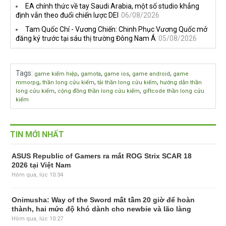
EA chính thức về tay Saudi Arabia, một số studio khẳng
định vẫn theo đuổi chiến lược DEI
06/08/2026
Tam Quốc Chí - Vương Chiến: Chinh Phục Vương Quốc mở
đăng ký trước tại sáu thị trường Đông Nam Á
05/08/2026
Tags
:
,
,
,
,
game kiếm hiệp
gamota
game ios
game android
game
,
,
,
mmorpg
thần long cửu kiếm
tải thần long cửu kiếm
hướng dẫn thần
,
,
long cửu kiếm
cộng đồng thần long cửu kiếm
giftcode thần long cửu
kiếm
TIN MỚI NHẤT
ASUS Republic of Gamers ra mắt ROG Strix SCAR 18
2026 tại Việt Nam
Hôm qua, lúc 10:34
Onimusha: Way of the Sword mất tầm 20 giờ để hoàn
thành, hai mức độ khó dành cho newbie và lão làng
Hôm qua, lúc 10:27