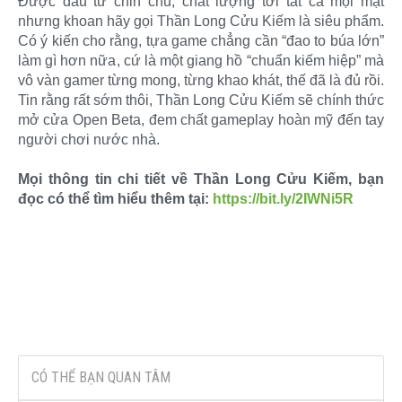
Được đầu tư chỉn chu, chất lượng tới tất cả mọi mặt
nhưng khoan hãy gọi Thần Long Cửu Kiếm là siêu phẩm.
Có ý kiến cho rằng, tựa game chẳng cần “đao to búa lớn”
làm gì hơn nữa, cứ là một giang hồ “chuẩn kiếm hiệp” mà
vô vàn gamer từng mong, từng khao khát, thế đã là đủ rồi.
Tin rằng rất sớm thôi, Thần Long Cửu Kiếm sẽ chính thức
mở cửa Open Beta, đem chất gameplay hoàn mỹ đến tay
người chơi nước nhà.
Mọi thông tin chi tiết về Thần Long Cửu Kiếm, bạn
đọc có thể tìm hiểu thêm tại:
https://bit.ly/2IWNi5R
CÓ THỂ BẠN QUAN TÂM