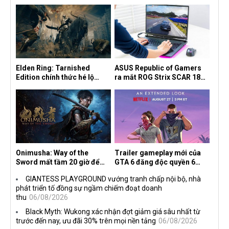
Elden Ring: Tarnished
ASUS Republic of Gamers
Edition chính thức hé lộ
ra mắt ROG Strix SCAR 18
nghề nghiệp mới siêu "ngầu"
2026 tại Việt Nam
Onimusha: Way of the
Trailer gameplay mới của
Sword mất tầm 20 giờ để
GTA 6 đăng độc quyền 6
hoàn thành, hai mức độ khó
tiếng trên Netflix, Rockstar
GIANTESS PLAYGROUND vướng tranh chấp nội bộ, nhà
dành cho newbie và lão làng
đang quá tham?
phát triển tố đồng sự ngầm chiếm đoạt doanh
thu
06/08/2026
Black Myth: Wukong xác nhận đợt giảm giá sâu nhất từ
trước đến nay, ưu đãi 30% trên mọi nền tảng
06/08/2026