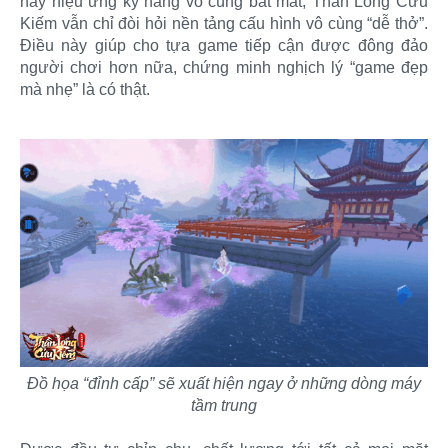
hay hiệu ứng kỹ năng vô cùng bắt mắt, Thần Long Cửu
Kiếm vẫn chỉ đòi hỏi nền tảng cấu hình vô cùng “dễ thở”.
Điều này giúp cho tựa game tiếp cận được đông đảo
người chơi hơn nữa, chứng minh nghịch lý “game đẹp
mà nhẹ” là có thật.​
Đồ họa “đỉnh cấp” sẽ xuất hiện ngay ở những dòng máy
tầm trung