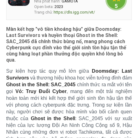
Nhà phát hành:
GAMOTA
5
Open beta:
2023
Trang chủ:
https://dls.igg.com/vit/
Màn kết hợp "vô tiền khoáng hậu" giữa Doomsday:
Last Survivors và huyền thoại Ghost in the Shell:
SAC_2045 đã chính thức bùng nổ, mang phong cách
Cyberpunk cực đỉnh vào thế giới sinh tồn hậu tận thế
cùng hàng loạt phần thưởng độc quyền khó lòng bỏ
qua.
Sự kiện hợp tác quy mô lớn giữa
Doomsday: Last
Survivors
và thương hiệu khoa học viễn tưởng đình đám
Ghost in the Shell: SAC_2045
chính thức ra mắt với tên
gọi
Vỏ: Truy Đuổi Cyber
, mang đến một trải nghiệm
hoàn toàn mới khi kết hợp thế giới sinh tồn hậu tận thế
với phong cách cyberpunk đặc trưng. Trong sự kiện lần
này, người chơi sẽ được hòa mình vào bối cảnh quen
thuộc của
Ghost in the Shell
: SAC_2045 với sự xuất
hiện của lực lượng Đội An Ninh Công Cộng số 9, Hậu
Nhân cùng những đơn vị robot Tachikoma, tất cả được