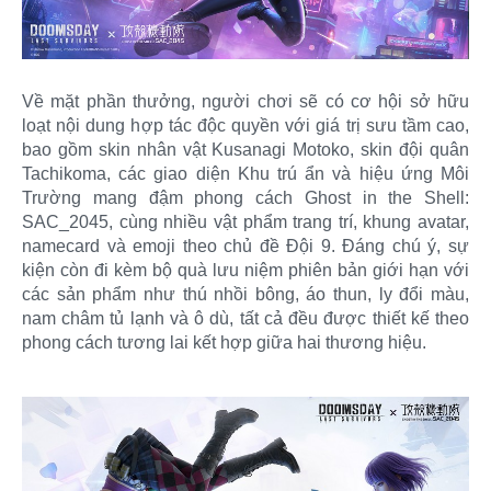
Về mặt phần thưởng, người chơi sẽ có cơ hội sở hữu
loạt nội dung hợp tác độc quyền với giá trị sưu tầm cao,
bao gồm skin nhân vật Kusanagi Motoko, skin đội quân
Tachikoma, các giao diện Khu trú ẩn và hiệu ứng Môi
Trường mang đậm phong cách Ghost in the Shell:
SAC_2045, cùng nhiều vật phẩm trang trí, khung avatar,
namecard và emoji theo chủ đề Đội 9. Đáng chú ý, sự
kiện còn đi kèm bộ quà lưu niệm phiên bản giới hạn với
các sản phẩm như thú nhồi bông, áo thun, ly đổi màu,
nam châm tủ lạnh và ô dù, tất cả đều được thiết kế theo
phong cách tương lai kết hợp giữa hai thương hiệu.