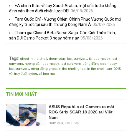
EA chính thức về tay Saudi Arabia, một số studio khẳng
định vẫn theo đuổi chiến lược DEI
06/08/2026
Tam Quốc Chí - Vương Chiến: Chinh Phục Vương Quốc mở
đăng ký trước tại sáu thị trường Đông Nam Á
05/08/2026
Tham gia Closed Beta Norse Saga: Cửu Giới Thức Tỉnh,
săn DJI Osmo Pocket 3 ngay hôm nay
05/08/2026
Tags
:
,
,
ghost in the shell
doomsday: last survivors
tải doomsday: last
,
,
survivors
hướng dẫn doomsday: last survivors
cộng đồng doomsday:
,
,
,
last survivors
cộng đồng ghost in the shell
ghost in the shell: sac_2045
,
vỏ: truy đuổi cyber
vỏ bọc ma
TIN MỚI NHẤT
ASUS Republic of Gamers ra mắt
ROG Strix SCAR 18 2026 tại Việt
Nam
Hôm qua, lúc 10:34