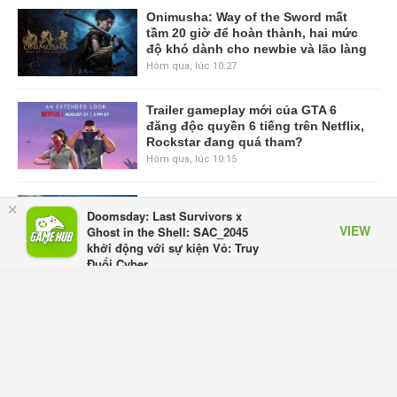
Onimusha: Way of the Sword mất
tầm 20 giờ để hoàn thành, hai mức
độ khó dành cho newbie và lão làng
Hôm qua, lúc 10:27
Trailer gameplay mới của GTA 6
đăng độc quyền 6 tiếng trên Netflix,
Rockstar đang quá tham?
Hôm qua, lúc 10:15
GIANTESS PLAYGROUND vướng
×
Doomsday: Last Survivors x
tranh chấp nội bộ, nhà phát triển tố
VIEW
Ghost in the Shell: SAC_2045
đồng sự ngầm chiếm đoạt doanh
khởi động với sự kiện Vỏ: Truy
thu
Đuổi Cyber
Thứ năm lúc 08:50
Appota
FREE - In Google Play
Black Myth: Wukong xác nhận đợt
giảm giá sâu nhất từ trước đến nay,
ưu đãi 30% trên mọi nền tảng
Thứ năm lúc 08:42