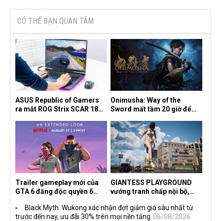
CÓ THỂ BẠN QUAN TÂM
ASUS Republic of Gamers
Onimusha: Way of the
ra mắt ROG Strix SCAR 18
Sword mất tầm 20 giờ để
2026 tại Việt Nam
hoàn thành, hai mức độ khó
dành cho newbie và lão làng
Trailer gameplay mới của
GIANTESS PLAYGROUND
GTA 6 đăng độc quyền 6
vướng tranh chấp nội bộ,
tiếng trên Netflix, Rockstar
nhà phát triển tố đồng sự
Black Myth: Wukong xác nhận đợt giảm giá sâu nhất từ
đang quá tham?
ngầm chiếm đoạt doanh thu
trước đến nay, ưu đãi 30% trên mọi nền tảng
06/08/2026