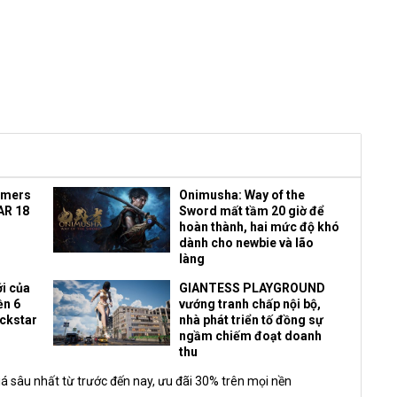
amers
Onimusha: Way of the
AR 18
Sword mất tầm 20 giờ để
hoàn thành, hai mức độ khó
dành cho newbie và lão
làng
i của
GIANTESS PLAYGROUND
ền 6
vướng tranh chấp nội bộ,
ockstar
nhà phát triển tố đồng sự
ngầm chiếm đoạt doanh
thu
á sâu nhất từ trước đến nay, ưu đãi 30% trên mọi nền