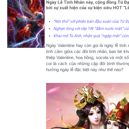
Ngày Lễ Tình Nhân này, cộng đồng Tứ Đ
bởi sự xuất hiện của sự kiện siêu HOT “
“Nín thở” với phiên bản đầu xuân của Tứ Đ
Nghẹn lòng với clip Tết “đẫm nước mắt” 
Khai mở Tú Anh, nhận quà “ngập mặt” cùn
Ngày Valentine hay còn gọi là ngày lễ tình 
tình cảm giữa các đôi tình nhân, bạn bè k
thiệp Valentine, hoa hồng, socola và một s
coi là cách của những cặp đôi bình thườ
hưởng ngày lễ đặc biệt này như thế nào?