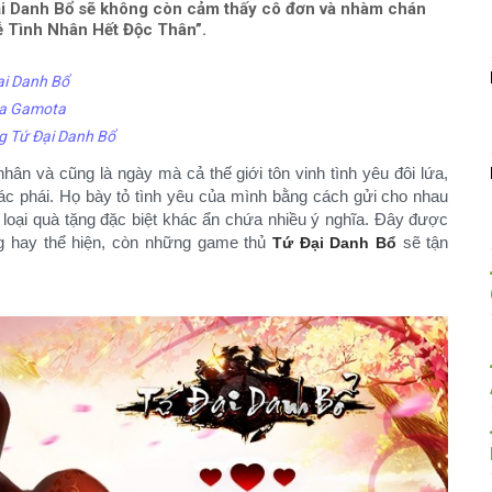
ại Danh Bổ sẽ không còn cảm thấy cô đơn và nhàm chán
Lễ Tình Nhân Hết Độc Thân”.
ại Danh Bổ
của Gamota
g Tứ Đại Danh Bổ
nhân và cũng là ngày mà cả thế giới tôn vinh tình yêu đôi lứa,
hác phái. Họ bày tỏ tình yêu của mình bằng cách gửi cho nhau
ố loại quà tặng đặc biệt khác ẩn chứa nhiều ý nghĩa. Đây được
ng hay thể hiện, còn những game thủ
sẽ tận
Tứ Đại Danh Bổ