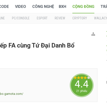
 CODE
VIDEO
CÔNG NGHỆ
BXH
CỘNG ĐỒNG
TR
INE
PC/CONSOLE
ESPORT
REVIEW
CRYPTORY
WALLAC
kiếp FA cùng Tứ Đại Danh Bổ
4.4761
21 phiếu
nhbo.gamota.com/