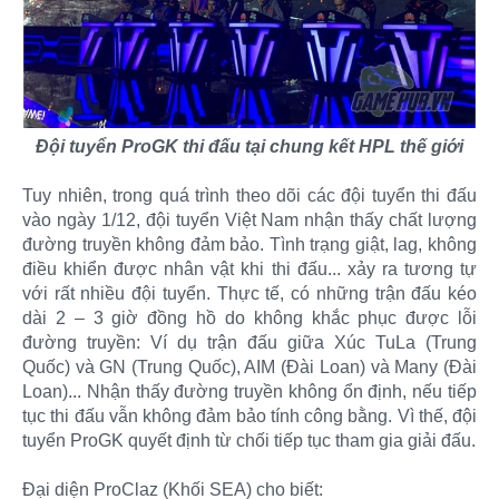
Đội tuyển ProGK thi đấu tại chung kết HPL thế giới
Tuy nhiên, trong quá trình theo dõi các đội tuyển thi đấu
vào ngày 1/12, đội tuyển Việt Nam nhận thấy chất lượng
đường truyền không đảm bảo. Tình trạng giật, lag, không
điều khiển được nhân vật khi thi đấu... xảy ra tương tự
với rất nhiều đội tuyển. Thực tế, có những trận đấu kéo
dài 2 – 3 giờ đồng hồ do không khắc phục được lỗi
đường truyền: Ví dụ trận đấu giữa Xúc TuLa (Trung
Quốc) và GN (Trung Quốc), AIM (Đài Loan) và Many (Đài
Loan)... Nhận thấy đường truyền không ổn định, nếu tiếp
tục thi đấu vẫn không đảm bảo tính công bằng. Vì thế, đội
tuyển ProGK quyết định từ chối tiếp tục tham gia giải đấu.
Đại diện ProClaz (Khối SEA) cho biết: