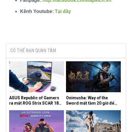
Fanpage:
http://facebook.com/tapkich.vn
Kênh Youtube:
Tại đây
CÓ THỂ BẠN QUAN TÂM
ASUS Republic of Gamers
Onimusha: Way of the
ra mắt ROG Strix SCAR 18
Sword mất tầm 20 giờ để
2026 tại Việt Nam
hoàn thành, hai mức độ khó
dành cho newbie và lão làng