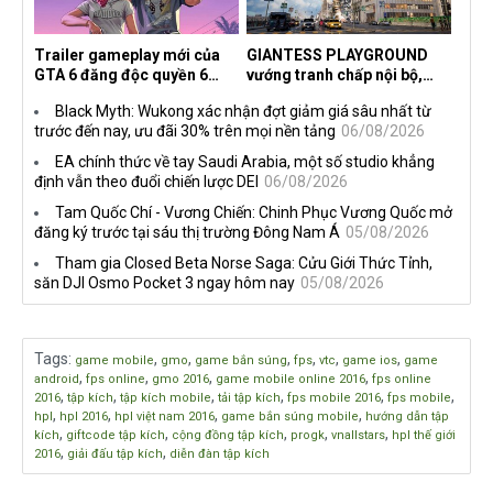
Trailer gameplay mới của
GIANTESS PLAYGROUND
GTA 6 đăng độc quyền 6
vướng tranh chấp nội bộ,
tiếng trên Netflix, Rockstar
nhà phát triển tố đồng sự
Black Myth: Wukong xác nhận đợt giảm giá sâu nhất từ
đang quá tham?
ngầm chiếm đoạt doanh thu
trước đến nay, ưu đãi 30% trên mọi nền tảng
06/08/2026
EA chính thức về tay Saudi Arabia, một số studio khẳng
định vẫn theo đuổi chiến lược DEI
06/08/2026
Tam Quốc Chí - Vương Chiến: Chinh Phục Vương Quốc mở
đăng ký trước tại sáu thị trường Đông Nam Á
05/08/2026
Tham gia Closed Beta Norse Saga: Cửu Giới Thức Tỉnh,
săn DJI Osmo Pocket 3 ngay hôm nay
05/08/2026
Tags
:
,
,
,
,
,
,
game mobile
gmo
game bắn súng
fps
vtc
game ios
game
,
,
,
,
android
fps online
gmo 2016
game mobile online 2016
fps online
,
,
,
,
,
,
2016
tập kích
tập kích mobile
tải tập kích
fps mobile 2016
fps mobile
,
,
,
,
hpl
hpl 2016
hpl việt nam 2016
game bắn súng mobile
hướng dẫn tập
,
,
,
,
,
kích
giftcode tập kích
cộng đồng tập kích
progk
vnallstars
hpl thế giới
,
,
2016
giải đấu tập kích
diễn đàn tập kích