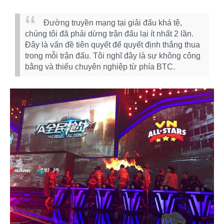
Đường truyền mạng tại giải đấu khá tệ,
chúng tôi đã phải dừng trận đấu lại ít nhất 2 lần.
Đây là vấn đề tiên quyết để quyết định thắng thua
trong mỗi trận đấu. Tôi nghĩ đây là sự không công
bằng và thiếu chuyên nghiệp từ phía BTC.