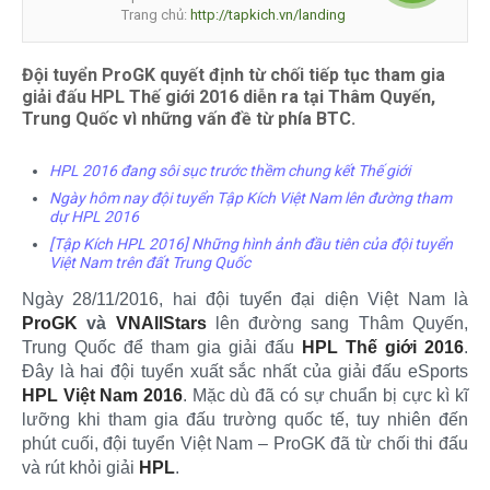
Trang chủ:
http://tapkich.vn/landing
Đội tuyển ProGK quyết định từ chối tiếp tục tham gia
giải đấu HPL Thế giới 2016 diễn ra tại Thâm Quyến,
Trung Quốc vì những vấn đề từ phía BTC.
HPL 2016 đang sôi sục trước thềm chung kết Thế giới
Ngày hôm nay đội tuyển Tập Kích Việt Nam lên đường tham
dự HPL 2016
[Tập Kích HPL 2016] Những hình ảnh đầu tiên của đội tuyển
Việt Nam trên đất Trung Quốc
Ngày 28/11/2016, hai đội tuyển đại diện Việt Nam là
ProGK
và
VNAllStars
lên đường sang Thâm Quyến,
Trung Quốc để tham gia giải đấu
HPL Thế giới 2016
.
Đây là hai đội tuyển xuất sắc nhất của giải đấu eSports
HPL Việt Nam 2016
. Mặc dù đã có sự chuẩn bị cực kì kĩ
lưỡng khi tham gia đấu trường quốc tế, tuy nhiên đến
phút cuối, đội tuyển Việt Nam – ProGK đã từ chối thi đấu
và rút khỏi giải
HPL
.