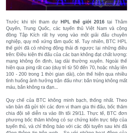
Trước khi tới tham dự
HPL thế giới 2016
tại Thâm
Quyến, Trung Quốc, các tuyển thủ Việt Nam và cộng
đồng Tập Kích rất hy vọng vào một giải đấu chuyên
nghiệp, quy mô xứng tầm quốc tế. Tuy nhiên, BTC HPL
thế giới đã có những động thái đi ngược lại những điều
trên: Điều kiện thi đấu của các bạn không đạt chất lượng:
mạng không ổn định, lag dài thường xuyên. Ngoài thể
hiện qua ping rất cao (duy trì từ 50 đến 70, hoặc nhảy lên
100 - 200 trong 1 thời gian dài), còn thể hiện qua nhiều
tình huống ảnh hưởng trận đấu như: bắn trúng không mất
máu, bắn không ra đạn...
Quy chế của BTC không minh bạch, thống nhất. Theo
văn bản đã gửi tới các đơn vị tham gia thi đấu, bốc thăm
chia đội sẽ diễn ra vào 8h tối 29/11. Thực tế, BTC đơn
phương bốc thăm không có sự chứng kiến trực tiếp của
tuyển thủ, và chỉ thông báo với các đội tuyển sau khi đã
đăng thông tin trên web... So với những hoạt động của