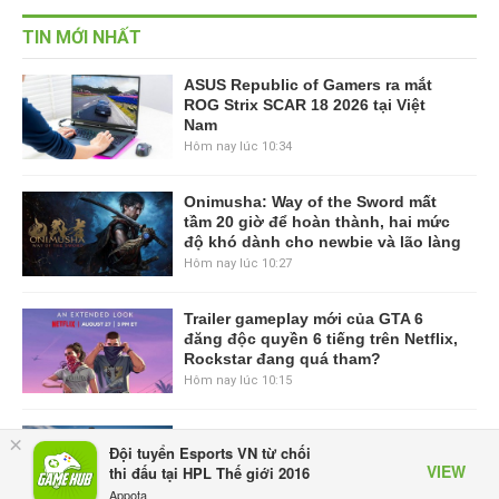
TIN MỚI NHẤT
ASUS Republic of Gamers ra mắt
ROG Strix SCAR 18 2026 tại Việt
Nam
Hôm nay lúc 10:34
Onimusha: Way of the Sword mất
tầm 20 giờ để hoàn thành, hai mức
độ khó dành cho newbie và lão làng
Hôm nay lúc 10:27
Trailer gameplay mới của GTA 6
đăng độc quyền 6 tiếng trên Netflix,
Rockstar đang quá tham?
Hôm nay lúc 10:15
GIANTESS PLAYGROUND vướng
×
Đội tuyển Esports VN từ chối
tranh chấp nội bộ, nhà phát triển tố
VIEW
thi đấu tại HPL Thế giới 2016
đồng sự ngầm chiếm đoạt doanh
Appota
thu