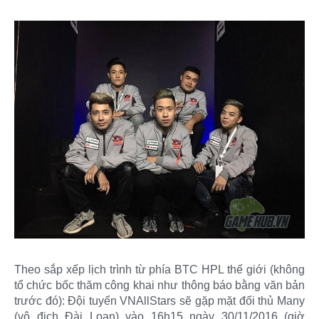
Theo sắp xếp lịch trình từ phía BTC HPL thế giới (không
tổ chức bốc thăm công khai như thông báo bằng văn bản
trước đó): Đội tuyển VNAllStars sẽ gặp mặt đối thủ Many
(vô địch Đài Loan) vào 16h15 ngày 30/11/2016 (giờ