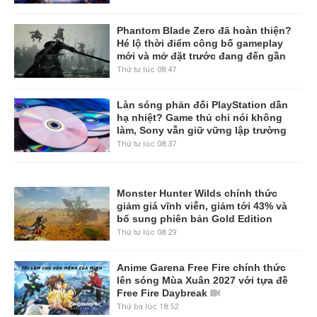
Phantom Blade Zero đã hoàn thiện?
Hé lộ thời điểm công bố gameplay
mới và mở đặt trước đang đến gần
Thứ tư lúc 08:47
Làn sóng phản đối PlayStation dần
hạ nhiệt? Game thủ chỉ nói không
làm, Sony vẫn giữ vững lập trường
Thứ tư lúc 08:37
Monster Hunter Wilds chính thức
giảm giá vĩnh viễn, giảm tới 43% và
bổ sung phiên bản Gold Edition
Thứ tư lúc 08:29
Anime Garena Free Fire chính thức
lên sóng Mùa Xuân 2027 với tựa đề
Free Fire Daybreak
Thứ ba lúc 18:52