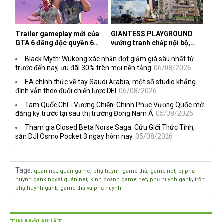
Trailer gameplay mới của
GIANTESS PLAYGROUND
GTA 6 đăng độc quyền 6
vướng tranh chấp nội bộ,
tiếng trên Netflix, Rockstar
nhà phát triển tố đồng sự
Black Myth: Wukong xác nhận đợt giảm giá sâu nhất từ
đang quá tham?
ngầm chiếm đoạt doanh thu
trước đến nay, ưu đãi 30% trên mọi nền tảng
06/08/2026
EA chính thức về tay Saudi Arabia, một số studio khẳng
định vẫn theo đuổi chiến lược DEI
06/08/2026
Tam Quốc Chí - Vương Chiến: Chinh Phục Vương Quốc mở
đăng ký trước tại sáu thị trường Đông Nam Á
05/08/2026
Tham gia Closed Beta Norse Saga: Cửu Giới Thức Tỉnh,
săn DJI Osmo Pocket 3 ngay hôm nay
05/08/2026
Tags
:
,
,
,
,
quán net
quán game
phụ huynh game thủ
game net
bị phụ
,
,
,
huynh gank ngoài quán net
kinh doanh game net
phụ huynh gank
trốn
,
phụ huynh gank
game thủ và phụ huynh