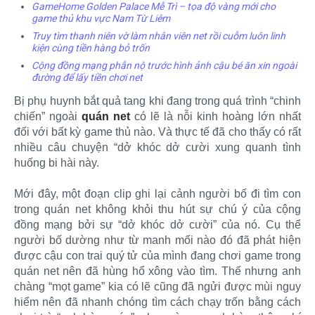
GameHome Golden Palace Mễ Trì – tọa độ vàng mới cho
game thủ khu vực Nam Từ Liêm
Truy tìm thanh niên vờ làm nhân viên net rồi cuỗm luôn linh
kiện cùng tiền hàng bỏ trốn
Cộng đồng mạng phẫn nộ trước hình ảnh cậu bé ăn xin ngoài
đường để lấy tiền chơi net
Bị phụ huynh bắt quả tang khi đang trong quá trình “chinh
chiến” ngoài
quán net
có lẽ là nỗi kinh hoàng lớn nhất
đối với bất kỳ game thủ nào. Và thực tế đã cho thấy có rất
nhiều câu chuyện “dở khóc dở cười xung quanh tình
huống bi hài này.
Mới đây, một đoạn clip ghi lại cảnh người bố đi tìm con
trong quán net không khỏi thu hút sự chú ý của cộng
đồng mạng bởi sự “dở khóc dở cười” của nó. Cụ thể
người bố dường như từ manh mối nào đó đã phát hiện
được cậu con trai quý tử của mình đang chơi game trong
quán net nên đã hùng hổ xông vào tìm. Thế nhưng anh
chàng “mọt game” kia có lẽ cũng đã ngửi được mùi nguy
hiểm nên đã nhanh chóng tìm cách chạy trốn bằng cách