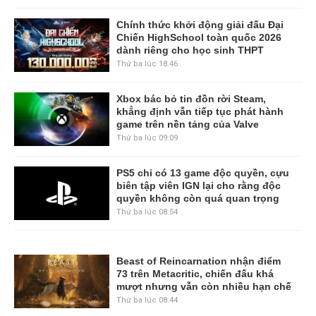
Chính thức khởi động giải đấu Đại
Chiến HighSchool toàn quốc 2026
dành riêng cho học sinh THPT
Thứ ba lúc 18:46
Xbox bác bỏ tin đồn rời Steam,
khẳng định vẫn tiếp tục phát hành
game trên nền tảng của Valve
Thứ ba lúc 09:09
PS5 chỉ có 13 game độc quyền, cựu
biên tập viên IGN lại cho rằng độc
quyền không còn quá quan trọng
Thứ ba lúc 08:54
Beast of Reincarnation nhận điểm
73 trên Metacritic, chiến đấu khá
mượt nhưng vẫn còn nhiều hạn chế
Thứ ba lúc 08:44