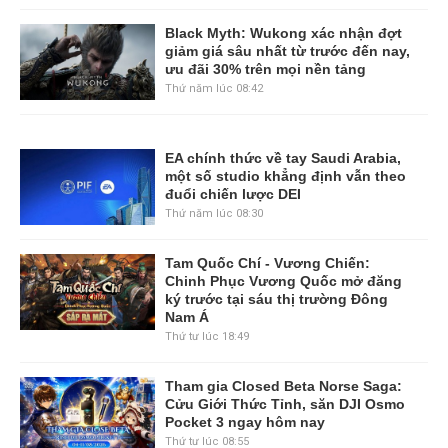
Black Myth: Wukong xác nhận đợt
giảm giá sâu nhất từ trước đến nay,
ưu đãi 30% trên mọi nền tảng
Thứ năm lúc 08:42
EA chính thức về tay Saudi Arabia,
một số studio khẳng định vẫn theo
đuổi chiến lược DEI
Thứ năm lúc 08:30
Tam Quốc Chí - Vương Chiến:
Chinh Phục Vương Quốc mở đăng
ký trước tại sáu thị trường Đông
Nam Á
Thứ tư lúc 18:49
Tham gia Closed Beta Norse Saga:
Cửu Giới Thức Tỉnh, săn DJI Osmo
Pocket 3 ngay hôm nay
Thứ tư lúc 08:55