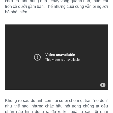
chơi trò “anh hùng núp”, chạy vòng quanh bàn, thậm chí
trốn cả dưới gầm bàn. Thế nhưng cuối cùng vẫn bị người
bố phát hiện.
Không rõ sau đó anh con trai sẽ bị cho một trận “no đòn”
như thế nào, nhưng chắc hầu hết trong chúng ta đều
phần nào hình dung ra được kết quả ra sao rồi phải