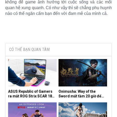
không để game ảnh hưởng tới cuộc sống và các mối
quan hệ xung quanh. Có như vậy thì sẽ chẳng phụ huynh
nào có thể ngăn cấm bạn đến với đam mê của mình cả.
CÓ THỂ BẠN QUAN TÂM
ASUS Republic of Gamers
Onimusha: Way of the
ra mắt ROG Strix SCAR 18
Sword mất tầm 20 giờ để
2026 tại Việt Nam
hoàn thành, hai mức độ khó
dành cho newbie và lão làng