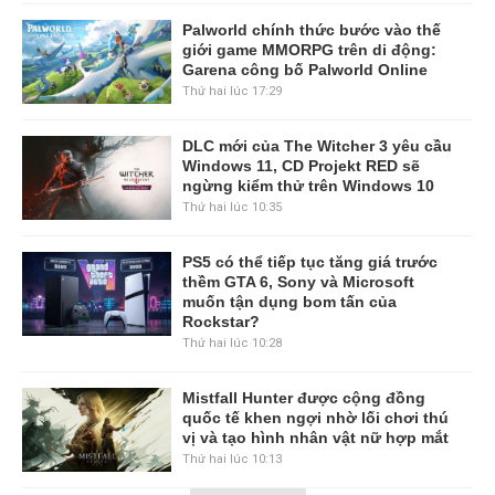
Palworld chính thức bước vào thế
giới game MMORPG trên di động:
Garena công bố Palworld Online
Thứ hai lúc 17:29
DLC mới của The Witcher 3 yêu cầu
Windows 11, CD Projekt RED sẽ
ngừng kiểm thử trên Windows 10
Thứ hai lúc 10:35
PS5 có thể tiếp tục tăng giá trước
thềm GTA 6, Sony và Microsoft
muốn tận dụng bom tấn của
Rockstar?
Thứ hai lúc 10:28
Mistfall Hunter được cộng đồng
quốc tế khen ngợi nhờ lối chơi thú
vị và tạo hình nhân vật nữ hợp mắt
Thứ hai lúc 10:13