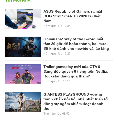
TIN MỚI NHẤT
ASUS Republic of Gamers ra mắt
ROG Strix SCAR 18 2026 tại Việt
Nam
Hôm qua, lúc 10:34
Onimusha: Way of the Sword mất
tầm 20 giờ để hoàn thành, hai mức
độ khó dành cho newbie và lão làng
Hôm qua, lúc 10:27
Trailer gameplay mới của GTA 6
đăng độc quyền 6 tiếng trên Netflix,
Rockstar đang quá tham?
Hôm qua, lúc 10:15
GIANTESS PLAYGROUND vướng
tranh chấp nội bộ, nhà phát triển tố
đồng sự ngầm chiếm đoạt doanh
thu
Thứ năm lúc 08:50