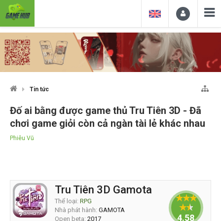
Tin tức
Đố ai bằng được game thủ Tru Tiên 3D - Đã
chơi game giỏi còn cả ngàn tài lẻ khác nhau
Phiêu Vũ
Tru Tiên 3D Gamota
Thể loại:
RPG
Nhà phát hành:
GAMOTA
4.58824
Open beta:
2017