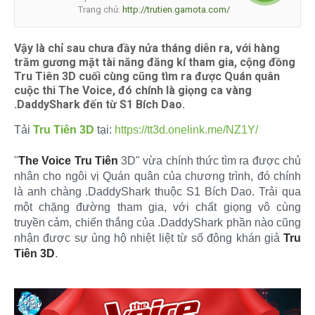
Trang chủ:
http://trutien.gamota.com/
Vậy là chỉ sau chưa đầy nửa tháng diễn ra, với hàng
trăm gương mặt tài năng đăng kí tham gia, cộng đồng
Tru Tiên 3D cuối cùng cũng tìm ra được Quán quân
cuộc thi The Voice, đó chính là giọng ca vàng
.DaddyShark đến từ S1 Bích Dao.
Tải
Tru
Tiên 3D
tại:
https://tt3d.onelink.me/NZ1Y/
"
The Voice Tru Tiên
3D" vừa chính thức tìm ra được chủ
nhân cho ngôi vị Quán quân của chương trình, đó chính
là anh chàng .DaddyShark thuộc S1 Bích Dao. Trải qua
một chặng đường tham gia, với chất giọng vô cùng
truyền cảm, chiến thắng của .DaddyShark phần nào cũng
nhận được sự ủng hộ nhiệt liệt từ số đông khán giả
Tru
Tiên 3D
.​