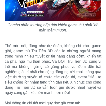
Combo phần thưởng hấp dẫn khiến game thủ phải “đỏ
mắt” thèm muốn.
Thế mới nói, đúng như dự đoán, không chỉ chơi game
giỏi, game thủ Tru Tiên 3D còn là những người mang
trong mình nhiều “tuyệt kĩ” tài năng đáng gờm, khiến tất
cả phải ngã mũ thán phục. Và BQT Tru Tiên 3D cũng vì
thế mà không ngừng cố gắng phục vụ, đem đến trải
nghiệm giải trí nhất cho cộng đồng người chơi thông qua
việc thường xuyên tổ chức các cuộc thi, event “siêu to
siêu khổng lồ” nhằm tăng tính gắn kết. Xin chúc cho cộng
đồng Tru Tiên 3D sẽ vẫn luôn giữ được nhiệt huyết và
ngày càng gắn kết, lớn mạnh hơn nữa!
Mọi thông tin chi tiết mời quý đọc giả xem tại:​