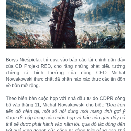
Borys Nieśpielak thì dựa vào báo cáo tài chính gần đây
của CD Projekt RED, cho rằng những phát biểu tưởng
chừng rất bình thường của đồng CEO Michał
Nowakowski thực chất đã phần nào xác thực các tin đồn
về bản mở rộng.
Theo biên bản cuộc họp với nhà đầu tư do CDPR công
bố vào tháng 11, Michał Nowakowski cho biết:
“Dựa trên
tiến độ hiện tại, một số nội dung mới mang tính gợi ý
được đề cập trong các cuộc họp và báo cáo gần đây có
thể sẽ được phát hành vào năm tới, qua đó tác động đến
kết quả kinh doanh của công ty, đồng thời nâng cao khả