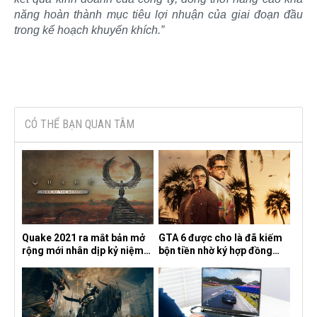
năng hoàn thành mục tiêu lợi nhuận của giai đoạn đầu
trong kế hoạch khuyến khích.”
CÓ THỂ BẠN QUAN TÂM
Quake 2021 ra mắt bản mở
GTA 6 được cho là đã kiếm
rộng mới nhân dịp kỷ niệm
bộn tiền nhờ ký hợp đồng
30 năm, mang tên Dawn of
độc quyền với Netflix
the Machine