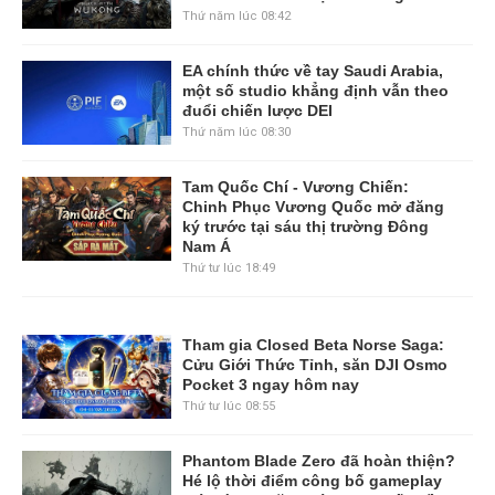
Thứ năm lúc 08:42
EA chính thức về tay Saudi Arabia,
một số studio khẳng định vẫn theo
đuổi chiến lược DEI
Thứ năm lúc 08:30
Tam Quốc Chí - Vương Chiến:
Chinh Phục Vương Quốc mở đăng
ký trước tại sáu thị trường Đông
Nam Á
Thứ tư lúc 18:49
Tham gia Closed Beta Norse Saga:
Cửu Giới Thức Tỉnh, săn DJI Osmo
Pocket 3 ngay hôm nay
Thứ tư lúc 08:55
Phantom Blade Zero đã hoàn thiện?
Hé lộ thời điểm công bố gameplay