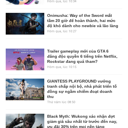
Hôm qua, lúc 10:34
Onimusha: Way of the Sword mất
tầm 20 giờ để hoàn thành, hai mức
độ khó dành cho newbie và lão làng
Hôm qua, lúc 10:27
Trailer gameplay mới của GTA 6
đăng độc quyền 6 tiếng trên Netflix,
Rockstar đang quá tham?
Hôm qua, lúc 10:15
GIANTESS PLAYGROUND vướng
tranh chấp nội bộ, nhà phát triển tố
đồng sự ngầm chiếm đoạt doanh
thu
Thứ năm lúc 08:50
Black Myth: Wukong xác nhận đợt
giảm giá sâu nhất từ trước đến nay,
ưu đãi 30% trên mọi nền tảng