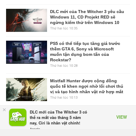
DLC mới của The Witcher 3 yêu cầu
Windows 11, CD Projekt RED sẽ
ngừng kiểm thử trên Windows 10
Thứ hai lúc 10:35
PS5 có thể tiếp tục tăng giá trước
thềm GTA 6, Sony và Microsoft
muốn tận dụng bom tấn của
Rockstar?
Thứ hai lúc 10:28
Mistfall Hunter được cộng đồng
quốc tế khen ngợi nhờ lối chơi thú
vị và tạo hình nhân vật nữ hợp mắt
Thứ hai lúc 10:13
×
DLC mới của The Witcher 3 có
Esports Foundation và adidas công
VIEW
thể ra mắt vào tháng 5 năm
bố hợp tác mang tính cột mốc cho
nay, Ciri là nhân vật chính!
kỳ Esports Nations Cup đầu tiên
Appota
Chủ nhật lúc 12:46
FREE - In Google Play