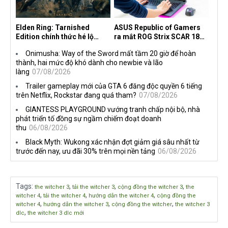
Elden Ring: Tarnished
ASUS Republic of Gamers
Edition chính thức hé lộ
ra mắt ROG Strix SCAR 18
nghề nghiệp mới siêu "ngầu"
2026 tại Việt Nam
Onimusha: Way of the Sword mất tầm 20 giờ để hoàn
thành, hai mức độ khó dành cho newbie và lão
làng
07/08/2026
Trailer gameplay mới của GTA 6 đăng độc quyền 6 tiếng
trên Netflix, Rockstar đang quá tham?
07/08/2026
GIANTESS PLAYGROUND vướng tranh chấp nội bộ, nhà
phát triển tố đồng sự ngầm chiếm đoạt doanh
thu
06/08/2026
Black Myth: Wukong xác nhận đợt giảm giá sâu nhất từ
trước đến nay, ưu đãi 30% trên mọi nền tảng
06/08/2026
Tags
:
,
,
,
the witcher 3
tải the witcher 3
cộng đồng the witcher 3
the
,
,
,
witcher 4
tải the witcher 4
hướng dẫn the witcher 4
cộng đồng the
,
,
,
witcher 4
hướng dẫn the witcher 3
cộng đồng the witcher
the witcher 3
,
dlc
the witcher 3 dlc mới