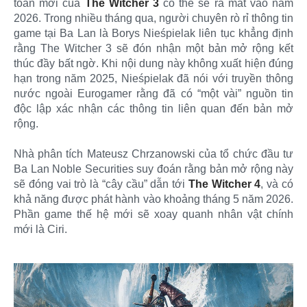
toàn mới của
The Witcher 3
có thể sẽ ra mắt vào năm
2026. Trong nhiều tháng qua, người chuyên rò rỉ thông tin
game tại Ba Lan là Borys Nieśpielak liên tục khẳng định
rằng The Witcher 3 sẽ đón nhận một bản mở rộng kết
thúc đầy bất ngờ. Khi nội dung này không xuất hiện đúng
hạn trong năm 2025, Nieśpielak đã nói với truyền thông
nước ngoài Eurogamer rằng đã có “một vài” nguồn tin
độc lập xác nhận các thông tin liên quan đến bản mở
rộng.
Nhà phân tích Mateusz Chrzanowski của tổ chức đầu tư
Ba Lan Noble Securities suy đoán rằng bản mở rộng này
sẽ đóng vai trò là “cây cầu” dẫn tới
The Witcher 4
, và có
khả năng được phát hành vào khoảng tháng 5 năm 2026.
Phần game thế hệ mới sẽ xoay quanh nhân vật chính
mới là Ciri.