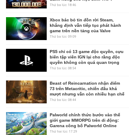
Thứ ba lúc 18:46
Xbox bác bỏ tin đồn rời Steam,
khẳng định vẫn tiếp tục phát hành
game trên nền tảng của Valve
Thứ ba lúc 09:09
PS5 chỉ có 13 game độc quyền, cựu
biên tập viên IGN lại cho rằng độc
quyền không còn quá quan trọng
Thứ ba lúc 08:54
Beast of Reincarnation nhận điểm
73 trên Metacritic, chiến đấu khá
mượt nhưng vẫn còn nhiều hạn chế
Thứ ba lúc 08:44
Palworld chính thức bước vào thế
giới game MMORPG trên di động:
Garena công bố Palworld Online
Thứ hai lúc 17:29