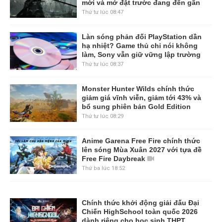
mới và mở đặt trước đang đến gần
Thứ tư lúc 08:47
Làn sóng phản đối PlayStation dần
hạ nhiệt? Game thủ chỉ nói không
làm, Sony vẫn giữ vững lập trường
Thứ tư lúc 08:37
Monster Hunter Wilds chính thức
giảm giá vĩnh viễn, giảm tới 43% và
bổ sung phiên bản Gold Edition
Thứ tư lúc 08:29
Anime Garena Free Fire chính thức
lên sóng Mùa Xuân 2027 với tựa đề
Free Fire Daybreak
Thứ ba lúc 18:52
Chính thức khởi động giải đấu Đại
Chiến HighSchool toàn quốc 2026
dành riêng cho học sinh THPT