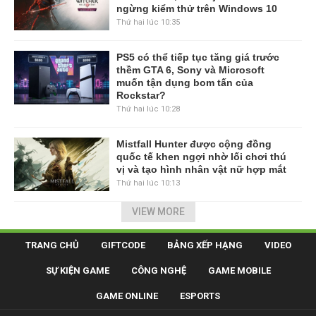
ngừng kiểm thử trên Windows 10
Thứ hai lúc 10:35
PS5 có thể tiếp tục tăng giá trước
thềm GTA 6, Sony và Microsoft
muốn tận dụng bom tấn của
Rockstar?
Thứ hai lúc 10:28
Mistfall Hunter được cộng đồng
quốc tế khen ngợi nhờ lối chơi thú
vị và tạo hình nhân vật nữ hợp mắt
Thứ hai lúc 10:13
VIEW MORE
TRANG CHỦ
GIFTCODE
BẢNG XẾP HẠNG
VIDEO
SỰ KIỆN GAME
CÔNG NGHỆ
GAME MOBILE
GAME ONLINE
ESPORTS