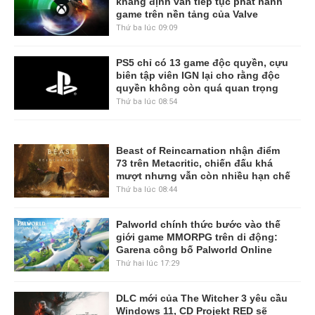
khẳng định vẫn tiếp tục phát hành
game trên nền tảng của Valve
Thứ ba lúc 09:09
PS5 chỉ có 13 game độc quyền, cựu
biên tập viên IGN lại cho rằng độc
quyền không còn quá quan trọng
Thứ ba lúc 08:54
Beast of Reincarnation nhận điểm
73 trên Metacritic, chiến đấu khá
mượt nhưng vẫn còn nhiều hạn chế
Thứ ba lúc 08:44
Palworld chính thức bước vào thế
giới game MMORPG trên di động:
Garena công bố Palworld Online
Thứ hai lúc 17:29
DLC mới của The Witcher 3 yêu cầu
Windows 11, CD Projekt RED sẽ