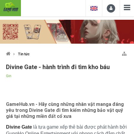
Tin tức
Divine Gate - hành trình đi tìm kho báu
Gin
GameHub.vn - Hãy cùng những nhân vật manga đáng
yêu trong Divine Gate đi tìm kiếm những bảo vật quý
giá tại những miền đất cổ xưa
Divine Gate
là tựa game xếp thẻ bài được phát hành bởi
GungHo Online Entertainment với phong cách đậm chất