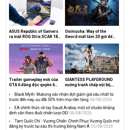
ASUS Republic of Gamers
Onimusha: Way of the
ra mắt ROG Strix SCAR 18
Sword mất tầm 20 giờ để
2026 tại Việt Nam
hoàn thành, hai mức độ khó
dành cho newbie và lão làng
Trailer gameplay mới của
GIANTESS PLAYGROUND
GTA 6 đăng độc quyền 6
vướng tranh chấp nội bộ,
tiếng trên Netflix, Rockstar
nhà phát triển tố đồng sự
Black Myth: Wukong xác nhận đợt giảm giá sâu nhất từ
đang quá tham?
ngầm chiếm đoạt doanh thu
trước đến nay, ưu đãi 30% trên mọi nền tảng
06/08/2026
EA chính thức về tay Saudi Arabia, một số studio khẳng
định vẫn theo đuổi chiến lược DEI
06/08/2026
Tam Quốc Chí - Vương Chiến: Chinh Phục Vương Quốc mở
đăng ký trước tại sáu thị trường Đông Nam Á
05/08/2026