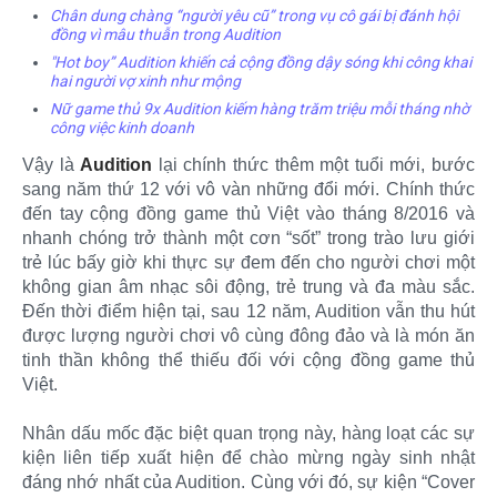
Chân dung chàng “người yêu cũ” trong vụ cô gái bị đánh hội
đồng vì mâu thuẫn trong Audition
"Hot boy” Audition khiến cả cộng đồng dậy sóng khi công khai
hai người vợ xinh như mộng
Nữ game thủ 9x Audition kiếm hàng trăm triệu mỗi tháng nhờ
công việc kinh doanh
Vậy là
Audition
lại chính thức thêm một tuổi mới, bước
sang năm thứ 12 với vô vàn những đổi mới. Chính thức
đến tay cộng đồng game thủ Việt vào tháng 8/2016 và
nhanh chóng trở thành một cơn “sốt” trong trào lưu giới
trẻ lúc bấy giờ khi thực sự đem đến cho người chơi một
không gian âm nhạc sôi động, trẻ trung và đa màu sắc.
Đến thời điểm hiện tại, sau 12 năm, Audition vẫn thu hút
được lượng người chơi vô cùng đông đảo và là món ăn
tinh thần không thể thiếu đối với cộng đồng game thủ
Việt.
Nhân dấu mốc đặc biệt quan trọng này, hàng loạt các sự
kiện liên tiếp xuất hiện để chào mừng ngày sinh nhật
đáng nhớ nhất của Audition. Cùng với đó, sự kiện “Cover