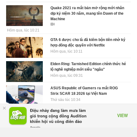
Quake 2021 ra mắt bản mở rộng mới nhân
dịp kỷ niệm 30 năm, mang tên Dawn of the
Machine
Hôm qua, lúc 10:21
GTA 6 được cho là đã kiếm bộn tiền nhờ ký
hợp đồng độc quyền với Netflix
Hôm qua, lúc 10:11
Elden Ring: Tarnished Edition chính thức hé
lộ nghề nghiệp mới siêu "ngầu"
Hôm qua, lúc 09:31
ASUS Republic of Gamers ra mắt ROG
Strix SCAR 18 2026 tại Việt Nam
Thứ sáu lúc 10:34
×
Điệu nhảy đang làm mưa làm
Onimusha: Way of the Sword mất tầm 20
VIEW
gió trong cộng đồng Audition
giờ để hoàn thành, hai mức độ khó dành
khiến hội vũ công điên đảo
cho newbie và lão làng
Appota
Thứ sáu lúc 10:27
FREE - In Google Play