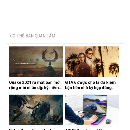
CÓ THỂ BẠN QUAN TÂM
Quake 2021 ra mắt bản mở
GTA 6 được cho là đã kiếm
rộng mới nhân dịp kỷ niệm
bộn tiền nhờ ký hợp đồng
30 năm, mang tên Dawn of
độc quyền với Netflix
the Machine