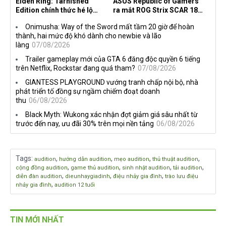
Elden Ring: Tarnished
ASUS Republic of Gamers
Edition chính thức hé lộ
ra mắt ROG Strix SCAR 18
nghề nghiệp mới siêu "ngầu"
2026 tại Việt Nam
Onimusha: Way of the Sword mất tầm 20 giờ để hoàn
thành, hai mức độ khó dành cho newbie và lão
làng
07/08/2026
Trailer gameplay mới của GTA 6 đăng độc quyền 6 tiếng
trên Netflix, Rockstar đang quá tham?
07/08/2026
GIANTESS PLAYGROUND vướng tranh chấp nội bộ, nhà
phát triển tố đồng sự ngầm chiếm đoạt doanh
thu
06/08/2026
Black Myth: Wukong xác nhận đợt giảm giá sâu nhất từ
trước đến nay, ưu đãi 30% trên mọi nền tảng
06/08/2026
Tags
:
,
,
,
,
audition
hướng dẫn audition
mẹo audition
thủ thuật audition
,
,
,
,
cộng đồng audition
game thủ audition
sinh nhật audition
tải audition
,
,
,
diễn đàn audition
dieunhaygiadinh
điệu nhảy gia đình
trào lưu điệu
,
nhảy gia đình
audition 12 tuổi
TIN MỚI NHẤT