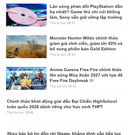
Làn sóng phản đối PlayStation dần
hạ nhiệt? Game thủ chỉ nói không
làm, Sony vẫn giữ vững lập trường
Thứ tư lúc 08:37
Monster Hunter Wilds chính thức
giảm giá vĩnh viễn, giảm tới 43% và
bổ sung phiên bản Gold Edition
Thứ tư lúc 08:29
Anime Garena Free Fire chính thức
lên sóng Mùa Xuân 2027 với tựa đề
Free Fire Daybreak
Thứ ba lúc 18:52
Chính thức khởi động giải đấu Đại Chiến HighSchool
toàn quốc 2026 dành riêng cho học sinh THPT
Thứ ba lúc 18:46
Xbox bác bỏ tin đồn rời Steam, khẳng định vẫn tiếp tục