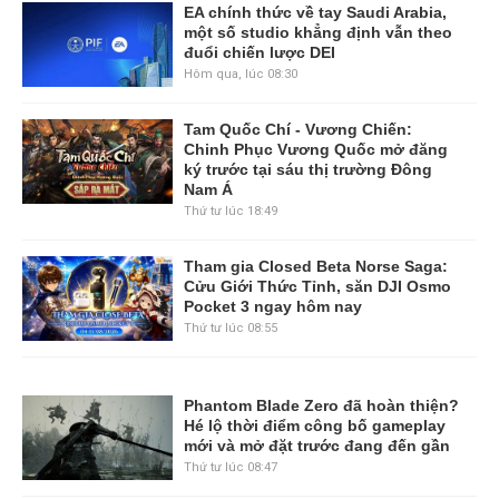
EA chính thức về tay Saudi Arabia,
một số studio khẳng định vẫn theo
đuổi chiến lược DEI
Hôm qua, lúc 08:30
Tam Quốc Chí - Vương Chiến:
Chinh Phục Vương Quốc mở đăng
ký trước tại sáu thị trường Đông
Nam Á
Thứ tư lúc 18:49
Tham gia Closed Beta Norse Saga:
Cửu Giới Thức Tỉnh, săn DJI Osmo
Pocket 3 ngay hôm nay
Thứ tư lúc 08:55
Phantom Blade Zero đã hoàn thiện?
Hé lộ thời điểm công bố gameplay
mới và mở đặt trước đang đến gần
Thứ tư lúc 08:47