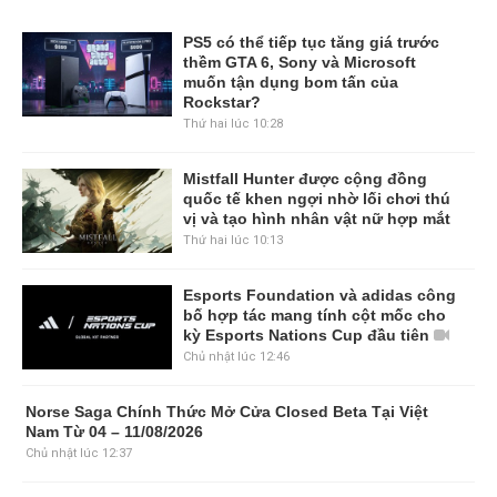
PS5 có thể tiếp tục tăng giá trước
thềm GTA 6, Sony và Microsoft
muốn tận dụng bom tấn của
Rockstar?
Thứ hai lúc 10:28
Mistfall Hunter được cộng đồng
quốc tế khen ngợi nhờ lối chơi thú
vị và tạo hình nhân vật nữ hợp mắt
Thứ hai lúc 10:13
Esports Foundation và adidas công
bố hợp tác mang tính cột mốc cho
kỳ Esports Nations Cup đầu tiên
Chủ nhật lúc 12:46
Norse Saga Chính Thức Mở Cửa Closed Beta Tại Việt
Nam Từ 04 – 11/08/2026
Chủ nhật lúc 12:37