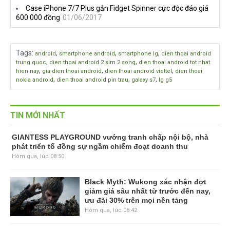
Case iPhone 7/7 Plus gắn Fidget Spinner cực độc đáo giá
600.000 đồng
01/06/2017
Tags
:
,
,
,
android
smartphone android
smartphone lg
dien thoai android
,
,
trung quoc
dien thoai android 2 sim 2 song
dien thoai android tot nhat
,
,
,
hien nay
gia dien thoai android
dien thoai android viettel
dien thoai
,
,
,
nokia android
dien thoai android pin trau
galaxy s7
lg g5
TIN MỚI NHẤT
GIANTESS PLAYGROUND vướng tranh chấp nội bộ, nhà
phát triển tố đồng sự ngầm chiếm đoạt doanh thu
Hôm qua, lúc 08:50
Black Myth: Wukong xác nhận đợt
giảm giá sâu nhất từ trước đến nay,
ưu đãi 30% trên mọi nền tảng
Hôm qua, lúc 08:42