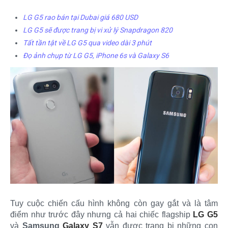
LG G5 rao bán tại Dubai giá 680 USD
LG G5 sẽ được trang bị vi xử lý Snapdragon 820
Tất tần tật về LG G5 qua video dài 3 phút
Đọ ảnh chụp từ LG G5, iPhone 6s và Galaxy S6
Tuy cuộc chiến cấu hình không còn gay gắt và là tâm
điểm như trước đây nhưng cả hai chiếc flagship
LG G5
và
Samsung
Galaxy S7
vẫn được trang bị những con