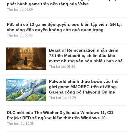
phát hành game trên nền tảng của Valve
Thứ ba lúc 09:09
PS5 chỉ có 13 game độc quyền, cựu
biên tập viên IGN lại cho rằng độc
quyền không còn quá quan trọng
Thứ ba lúc 08:54
Beast of Reincarnation nhận điểm
73 trên Metacritic, chiến đấu khá
mượt nhưng vẫn còn nhiều hạn chế
Thứ ba lúc 08:44
Palworld chính thức bước vào thế
giới game MMORPG trên di động:
Garena công bố Palworld Online
Thứ hai lúc 17:29
DLC mới của The Witcher 3 yêu cầu Windows 11, CD
Projekt RED sẽ ngừng kiểm thử trên Windows 10
Thứ hai lúc 10:35