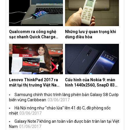
Qualcomm ra công nghệ
Những lưu ý quan trọng khi
sạc nhanh Quick Charge
dùng điều hòa
4.0+
Lenovo ThinkPad 2017 ra
Cấu hình của Nokia 9: màn
mắt tại thị trường Việt Nam,
hình 1440x2560, SnapD 835,
giá từ 27 triệu đồng
camera kép 13MP, 4G RAM
Samsung chính thức trình làng phiên bản Galaxy S8 Cướp
biển vùng Caribbean
03/06/2017
Hà Nội nóng như "chảo lửa" lên 41 độ C, đề phòng sốc
nhiệt
03/06/2017
Galaxy Note7 không an toàn vẫn được bán tràn lan tại Việt
Nam
01/06/2017