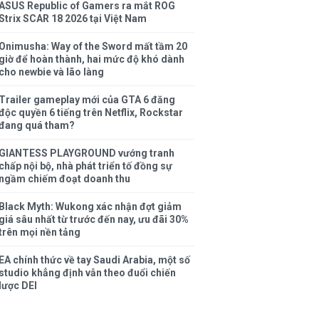
ASUS Republic of Gamers ra mắt ROG
Strix SCAR 18 2026 tại Việt Nam
Onimusha: Way of the Sword mất tầm 20
giờ để hoàn thành, hai mức độ khó dành
cho newbie và lão làng
Trailer gameplay mới của GTA 6 đăng
độc quyền 6 tiếng trên Netflix, Rockstar
đang quá tham?
GIANTESS PLAYGROUND vướng tranh
chấp nội bộ, nhà phát triển tố đồng sự
ngầm chiếm đoạt doanh thu
Black Myth: Wukong xác nhận đợt giảm
giá sâu nhất từ trước đến nay, ưu đãi 30%
trên mọi nền tảng
EA chính thức về tay Saudi Arabia, một số
studio khẳng định vẫn theo đuổi chiến
lược DEI