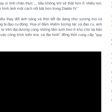
y vì tính chân thực ... bầu không khí sẽ thật hơn ở nhiều nơi,
ện hình ảnh một cách nổi bật hơn trong Diablo IV."
hiều thay đổi ánh sáng và thời tiết đa dạng như sương mù và
g bị đạo cụ động. Họa sĩ đảm nhiệm tương tác và đạo cụ, anh
 lư trên đại dương cùng những tấm lưới treo ở khu chợ tại bản
vào công trình kiến trúc và địa hình" đồng thời cung cấp "quy