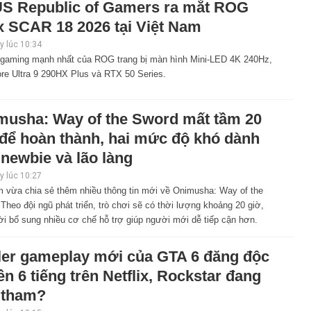
S Republic of Gamers ra mắt ROG
x SCAR 18 2026 tại Việt Nam
 lúc 10:34
 gaming mạnh nhất của ROG trang bị màn hình Mini-LED 4K 240Hz,
ore Ultra 9 290HX Plus và RTX 50 Series.
musha: Way of the Sword mất tầm 20
 để hoàn thành, hai mức độ khó dành
newbie và lão làng
 lúc 10:27
 vừa chia sẻ thêm nhiều thông tin mới về Onimusha: Way of the
Theo đội ngũ phát triển, trò chơi sẽ có thời lượng khoảng 20 giờ,
i bổ sung nhiều cơ chế hỗ trợ giúp người mới dễ tiếp cận hơn.
iler gameplay mới của GTA 6 đăng độc
n 6 tiếng trên Netflix, Rockstar đang
 tham?