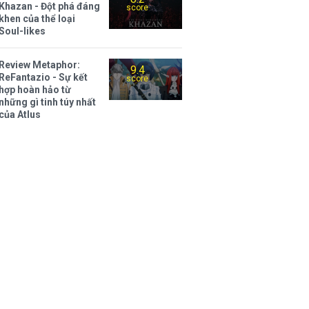
Khazan - Đột phá đáng
score
khen của thể loại
Soul-likes
Review Metaphor:
9.4
ReFantazio - Sự kết
score
hợp hoàn hảo từ
những gì tinh túy nhất
của Atlus