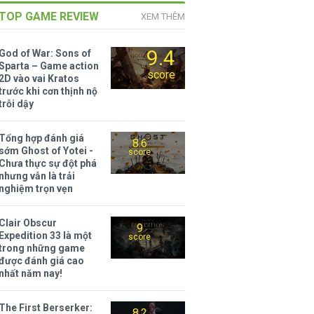
TOP GAME REVIEW
XEM THÊM
9.4
God of War: Sons of
Sparta – Game action
score
2D vào vai Kratos
trước khi cơn thịnh nộ
trỗi dậy
Tổng hợp đánh giá
8.6
sớm Ghost of Yotei -
score
Chưa thực sự đột phá
nhưng vẫn là trải
nghiệm trọn vẹn
Clair Obscur
9
Expedition 33 là một
score
trong những game
được đánh giá cao
nhất năm nay!
The First Berserker:
8.2