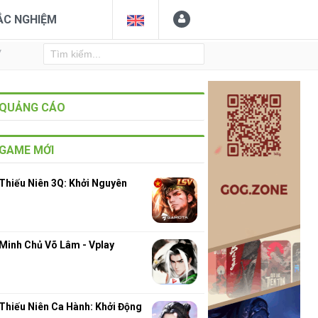
ẮC NGHIỆM
Y
QUẢNG CÁO
GAME MỚI
Thiếu Niên 3Q: Khởi Nguyên
Minh Chủ Võ Lâm - Vplay
Thiếu Niên Ca Hành: Khởi Động