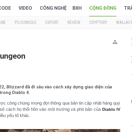
 CODE
VIDEO
CÔNG NGHỆ
BXH
CỘNG ĐỒNG
TR
INE
PC/CONSOLE
ESPORT
REVIEW
CRYPTORY
WALLAC
Dungeon
2, Blizzard đã đi sâu vào cách xây dựng giao diện của
trong Diablo 4.
ợc công chúng mong đợi thông qua bản tin cập nhật hàng quý
a sẻ cách họ thổi hồn vào môi trường và phó bản của
Diablo IV
iều yếu tố khác.