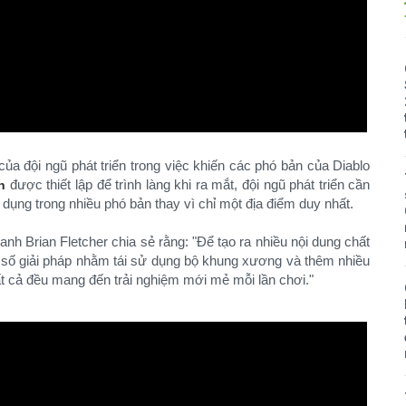
ủa đội ngũ phát triển trong việc khiến các phó bản của Diablo
được thiết lập để trình làng khi ra mắt, đội ngũ phát triển cần
n
dụng trong nhiều phó bản thay vì chỉ một địa điểm duy nhất.
nh Brian Fletcher chia sẻ rằng: "Để tạo ra nhiều nội dung chất
t số giải pháp nhằm tái sử dụng bộ khung xương và thêm nhiều
ất cả đều mang đến trải nghiệm mới mẻ mỗi lần chơi."