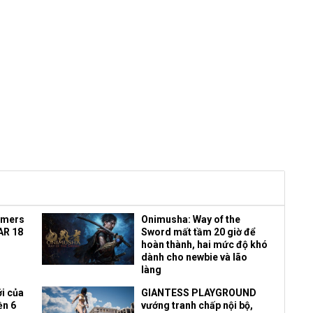
amers
Onimusha: Way of the
AR 18
Sword mất tầm 20 giờ để
hoàn thành, hai mức độ khó
dành cho newbie và lão
làng
i của
GIANTESS PLAYGROUND
ền 6
vướng tranh chấp nội bộ,