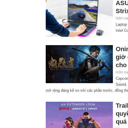
ASU
Stri
Hôm nay
Laptop
Intel C
Oni
giờ
cho 
Hôm nay
Capcom
Sword. 
mở rộng đáng kể so với các phần trước, đồng thờ
Tra
quyề
quá