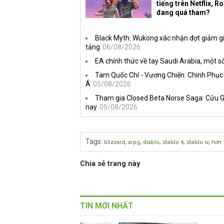
tiếng trên Netflix, R
đang quá tham?
Black Myth: Wukong xác nhận đợt giảm gi
tảng
06/08/2026
EA chính thức về tay Saudi Arabia, một số
Tam Quốc Chí - Vương Chiến: Chinh Phục
Á
05/08/2026
Tham gia Closed Beta Norse Saga: Cửu G
nay
05/08/2026
Tags
:
,
,
,
,
,
blizzard
arpg
diablo
diablo 4
diablo iv
hơn 
Chia sẻ trang này
TIN MỚI NHẤT