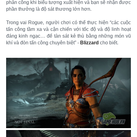
phản công khi biểu tượng xuất hiện và bạn sẽ nhận được
phần thưởng là độ sát thương lớn hơn.
Trong vai Rogue, người chơi có thể thực hiện “các cuộc
tấn công tầm xa và cận chiến với tốc độ và độ linh hoạt
đáng kinh ngạc… để tàn sát kẻ thù bằng những món vũ
khí và đòn tấn công chuyên biệt” -
Blizzard
cho biết.