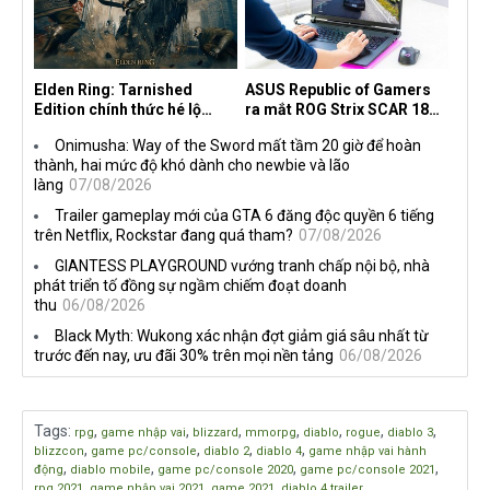
Elden Ring: Tarnished
ASUS Republic of Gamers
Edition chính thức hé lộ
ra mắt ROG Strix SCAR 18
nghề nghiệp mới siêu "ngầu"
2026 tại Việt Nam
Onimusha: Way of the Sword mất tầm 20 giờ để hoàn
thành, hai mức độ khó dành cho newbie và lão
làng
07/08/2026
Trailer gameplay mới của GTA 6 đăng độc quyền 6 tiếng
trên Netflix, Rockstar đang quá tham?
07/08/2026
GIANTESS PLAYGROUND vướng tranh chấp nội bộ, nhà
phát triển tố đồng sự ngầm chiếm đoạt doanh
thu
06/08/2026
Black Myth: Wukong xác nhận đợt giảm giá sâu nhất từ
trước đến nay, ưu đãi 30% trên mọi nền tảng
06/08/2026
Tags
:
,
,
,
,
,
,
,
rpg
game nhập vai
blizzard
mmorpg
diablo
rogue
diablo 3
,
,
,
,
blizzcon
game pc/console
diablo 2
diablo 4
game nhập vai hành
,
,
,
,
động
diablo mobile
game pc/console 2020
game pc/console 2021
,
,
,
rpg 2021
game nhập vai 2021
game 2021
diablo 4 trailer