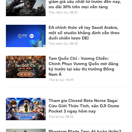
giảm giá sâu nhất từ trước đến nay,
ưu đãi 30% trên mọi nền tảng
Thứ năm lúc 08:42
EA chính thức về tay Saudi Arabia,
một số studio khẳng định vẫn theo
đuổi chiến lược DEI
Thứ năm lúc 08:30
Tam Quốc Chí - Vương Chiến:
Chinh Phục Vương Quốc mở đăng
ký trước tại sáu thị trường Đông
Nam Á
Thứ tư lúc 18:49
Tham gia Closed Beta Norse Saga:
Cửu Giới Thức Tỉnh, săn DJI Osmo
Pocket 3 ngay hôm nay
Thứ tư lúc 08:55
Phantom Blade Zero đã hoàn thiện?