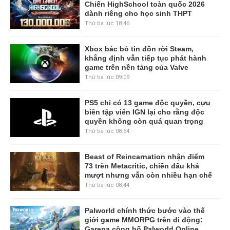
Chiến HighSchool toàn quốc 2026
dành riêng cho học sinh THPT
Thứ ba lúc 18:46
Xbox bác bỏ tin đồn rời Steam,
khẳng định vẫn tiếp tục phát hành
game trên nền tảng của Valve
Thứ ba lúc 09:09
PS5 chỉ có 13 game độc quyền, cựu
biên tập viên IGN lại cho rằng độc
quyền không còn quá quan trọng
Thứ ba lúc 08:54
Beast of Reincarnation nhận điểm
73 trên Metacritic, chiến đấu khá
mượt nhưng vẫn còn nhiều hạn chế
Thứ ba lúc 08:44
Palworld chính thức bước vào thế
giới game MMORPG trên di động:
Garena công bố Palworld Online