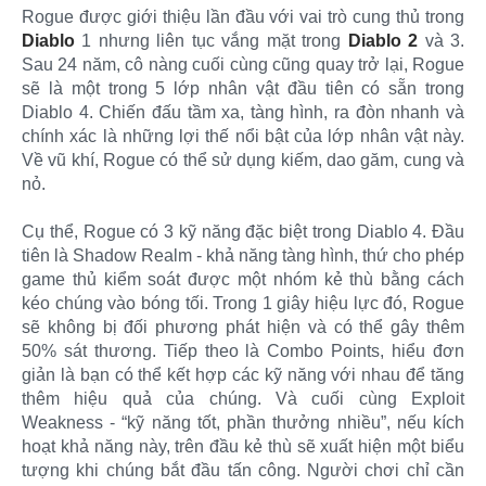
Rogue được giới thiệu lần đầu với vai trò cung thủ trong
Diablo
1 nhưng liên tục vắng mặt trong
Diablo 2
và 3.
Sau 24 năm, cô nàng cuối cùng cũng quay trở lại, Rogue
sẽ là một trong 5 lớp nhân vật đầu tiên có sẵn trong
Diablo 4. Chiến đấu tầm xa, tàng hình, ra đòn nhanh và
chính xác là những lợi thế nổi bật của lớp nhân vật này.
Về vũ khí, Rogue có thể sử dụng kiếm, dao găm, cung và
nỏ.
Cụ thể, Rogue có 3 kỹ năng đặc biệt trong Diablo 4. Đầu
tiên là Shadow Realm - khả năng tàng hình, thứ cho phép
game thủ kiểm soát được một nhóm kẻ thù bằng cách
kéo chúng vào bóng tối. Trong 1 giây hiệu lực đó, Rogue
sẽ không bị đối phương phát hiện và có thể gây thêm
50% sát thương. Tiếp theo là Combo Points, hiểu đơn
giản là bạn có thể kết hợp các kỹ năng với nhau để tăng
thêm hiệu quả của chúng. Và cuối cùng Exploit
Weakness - “kỹ năng tốt, phần thưởng nhiều”, nếu kích
hoạt khả năng này, trên đầu kẻ thù sẽ xuất hiện một biểu
tượng khi chúng bắt đầu tấn công. Người chơi chỉ cần