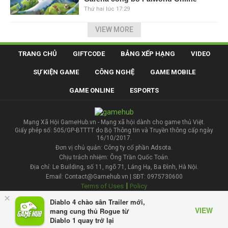
Thứ hai lúc 17:29
VIEW MORE
TRANG CHỦ
GIFTCODE
BẢNG XẾP HẠNG
VIDEO
SỰ KIỆN GAME
CÔNG NGHỆ
GAME MOBILE
GAME ONLINE
ESPORTS
Mạng Xã Hội GameHub.vn - Mạng xã hội dành cho game thủ Việt.
Giấy phép số: 505/GP-BTTTT do Bộ Thông tin và Truyền thông cấp ngày
16/10/2017.
Đơn vị chủ quản: Công ty cổ phần Adsota.
Chịu trách nhiệm: Ông Trần Quốc Toản.
Địa chỉ: Le Building, số 11, ngõ 71, Láng Hạ, Ba Đình, Hà Nội.
Email: Contact@Gamehub.vn | SĐT: 0975730600
|
Terms of Uses
Policy
×
Diablo 4 chào sân Trailer mới,
Liên hệ đăng bài
VIEW
mang cung thủ Rogue từ
Diablo 1 quay trở lại