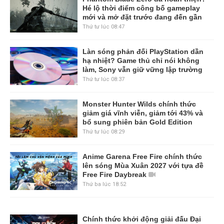
Hé lộ thời điểm công bố gameplay
mới và mở đặt trước đang đến gần
Thứ tư lúc 08:47
Làn sóng phản đối PlayStation dần
hạ nhiệt? Game thủ chỉ nói không
làm, Sony vẫn giữ vững lập trường
Thứ tư lúc 08:37
Monster Hunter Wilds chính thức
giảm giá vĩnh viễn, giảm tới 43% và
bổ sung phiên bản Gold Edition
Thứ tư lúc 08:29
Anime Garena Free Fire chính thức
lên sóng Mùa Xuân 2027 với tựa đề
Free Fire Daybreak
Thứ ba lúc 18:52
Chính thức khởi động giải đấu Đại