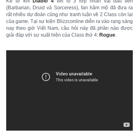
Kể từ khi
Diablo 4
tiết lộ 3 lớp nhân vật đầu tiên
(Barbarian, Druid và Sorceress), fan hâm mộ đã đưa ra
rất nhiều dự đoán cũng như tranh luận về 2 Class còn lại
của game. Tại sự kiện Blizzconline diễn ra vào rạng sáng
nay theo giờ Việt Nam, câu hỏi này đã phần nào được
giải đáp với sự xuất hiện của Class thứ 4:
Rogue
.