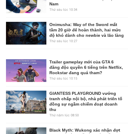
Nam
Thứ sáu lúc 10:34
Onimusha: Way of the Sword mất
tầm 20 giờ để hoàn thành, hai mức
độ khó dành cho newbie và lão làng
Thứ sáu lúc 10:27
Trailer gameplay mới của GTA 6
đăng độc quyền 6 tiếng trên Netflix,
Rockstar đang quá tham?
Thứ sáu lúc 10:15
GIANTESS PLAYGROUND vướng
tranh chấp nội bộ, nhà phát triển tố
đồng sự ngầm chiếm đoạt doanh
thu
Thứ năm lúc 08:50
Black Myth: Wukong xác nhận đợt