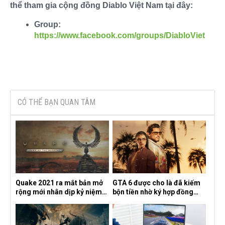
thể tham gia cộng đồng Diablo Việt Nam tại đây:
Group:
https://www.facebook.com/groups/DiabloViet
CÓ THỂ BẠN QUAN TÂM
Quake 2021 ra mắt bản mở
GTA 6 được cho là đã kiếm
rộng mới nhân dịp kỷ niệm
bộn tiền nhờ ký hợp đồng
30 năm, mang tên Dawn of
độc quyền với Netflix
the Machine