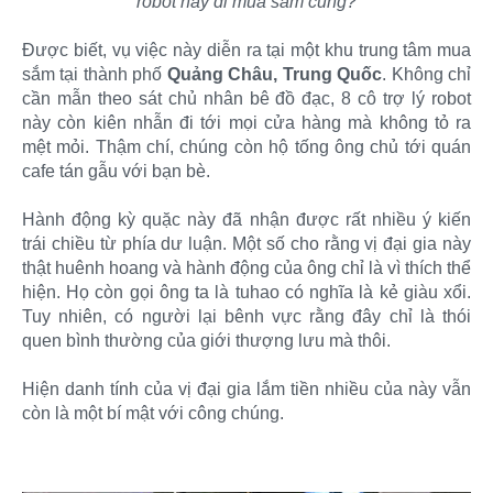
robot này đi mua sắm cùng?
Được biết, vụ việc này diễn ra tại một khu trung tâm mua
sắm tại thành phố
Quảng Châu, Trung Quốc
. Không chỉ
cần mẫn theo sát chủ nhân bê đồ đạc, 8 cô trợ lý robot
này còn kiên nhẫn đi tới mọi cửa hàng mà không tỏ ra
mệt mỏi. Thậm chí, chúng còn hộ tống ông chủ tới quán
cafe tán gẫu với bạn bè.
Hành động kỳ quặc này đã nhận được rất nhiều ý kiến
trái chiều từ phía dư luận. Một số cho rằng vị đại gia này
thật huênh hoang và hành động của ông chỉ là vì thích thể
hiện. Họ còn gọi ông ta là tuhao có nghĩa là kẻ giàu xổi.
Tuy nhiên, có người lại bênh vực rằng đây chỉ là thói
quen bình thường của giới thượng lưu mà thôi.
Hiện danh tính của vị đại gia lắm tiền nhiều của này vẫn
còn là một bí mật với công chúng.