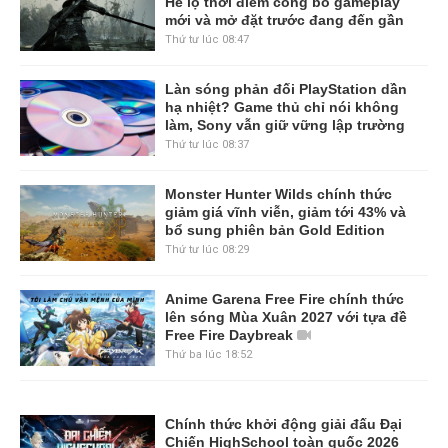
Hé lộ thời điểm công bố gameplay
mới và mở đặt trước đang đến gần
Thứ tư lúc 08:47
Làn sóng phản đối PlayStation dần
hạ nhiệt? Game thủ chỉ nói không
làm, Sony vẫn giữ vững lập trường
Thứ tư lúc 08:37
Monster Hunter Wilds chính thức
giảm giá vĩnh viễn, giảm tới 43% và
bổ sung phiên bản Gold Edition
Thứ tư lúc 08:29
Anime Garena Free Fire chính thức
lên sóng Mùa Xuân 2027 với tựa đề
Free Fire Daybreak
Thứ ba lúc 18:52
Chính thức khởi động giải đấu Đại
Chiến HighSchool toàn quốc 2026