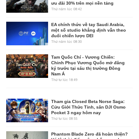
ưu đãi 30% trên mọi nền tảng
Thứ năm lúc 08:42
EA chính thức về tay Saudi Arabia,
một số studio khẳng định vẫn theo
đuổi chiến lược DEI
Thứ năm lúc 08:30
Tam Quốc Chí - Vương Chiến:
Chinh Phục Vương Quốc mở đăng
ký trước tại sáu thị trường Đông
Nam Á
Thứ tư lúc 18:49
Tham gia Closed Beta Norse Saga:
Cửu Giới Thức Tỉnh, săn DJI Osmo
Pocket 3 ngay hôm nay
Thứ tư lúc 08:55
Phantom Blade Zero đã hoàn thiện?