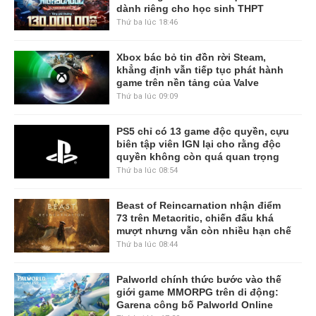
dành riêng cho học sinh THPT
Thứ ba lúc 18:46
Xbox bác bỏ tin đồn rời Steam,
khẳng định vẫn tiếp tục phát hành
game trên nền tảng của Valve
Thứ ba lúc 09:09
PS5 chỉ có 13 game độc quyền, cựu
biên tập viên IGN lại cho rằng độc
quyền không còn quá quan trọng
Thứ ba lúc 08:54
Beast of Reincarnation nhận điểm
73 trên Metacritic, chiến đấu khá
mượt nhưng vẫn còn nhiều hạn chế
Thứ ba lúc 08:44
Palworld chính thức bước vào thế
giới game MMORPG trên di động:
Garena công bố Palworld Online