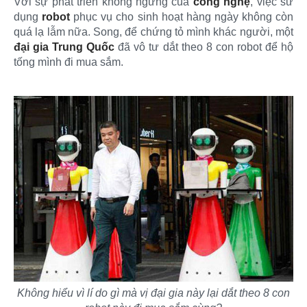
Với sự phát triển không ngừng của
công nghệ
, việc sử
dụng
robot
phục vụ cho sinh hoạt hàng ngày không còn
quá lạ lẫm nữa. Song, để chứng tỏ mình khác người, một
đại gia
Trung Quốc
đã vô tư dắt theo 8 con robot để hộ
tống mình đi mua sắm.
Không hiểu vì lí do gì mà vị đại gia này lại dắt theo 8 con