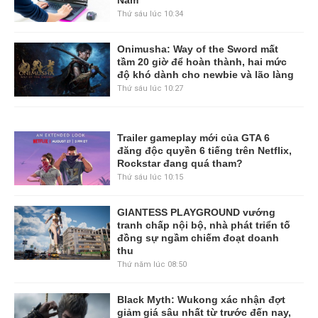
Thứ sáu lúc 10:34
Onimusha: Way of the Sword mất
tầm 20 giờ để hoàn thành, hai mức
độ khó dành cho newbie và lão làng
Thứ sáu lúc 10:27
Trailer gameplay mới của GTA 6
đăng độc quyền 6 tiếng trên Netflix,
Rockstar đang quá tham?
Thứ sáu lúc 10:15
GIANTESS PLAYGROUND vướng
tranh chấp nội bộ, nhà phát triển tố
đồng sự ngầm chiếm đoạt doanh
thu
Thứ năm lúc 08:50
Black Myth: Wukong xác nhận đợt
giảm giá sâu nhất từ trước đến nay,