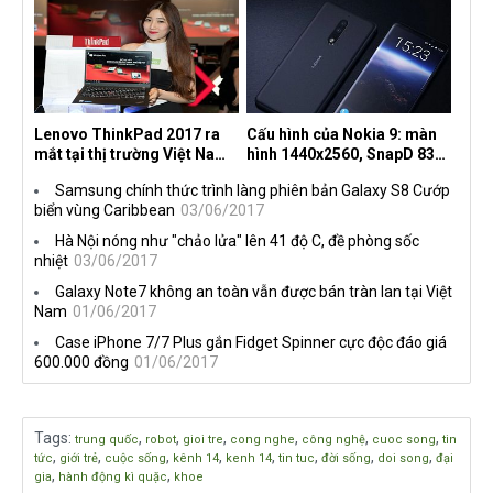
Lenovo ThinkPad 2017 ra
Cấu hình của Nokia 9: màn
mắt tại thị trường Việt Nam,
hình 1440x2560, SnapD 835,
giá từ 27 triệu đồng
camera kép 13MP, 4G RAM
Samsung chính thức trình làng phiên bản Galaxy S8 Cướp
biển vùng Caribbean
03/06/2017
Hà Nội nóng như "chảo lửa" lên 41 độ C, đề phòng sốc
nhiệt
03/06/2017
Galaxy Note7 không an toàn vẫn được bán tràn lan tại Việt
Nam
01/06/2017
Case iPhone 7/7 Plus gắn Fidget Spinner cực độc đáo giá
600.000 đồng
01/06/2017
Tags
:
,
,
,
,
,
,
trung quốc
robot
gioi tre
cong nghe
công nghệ
cuoc song
tin
,
,
,
,
,
,
,
,
tức
giới trẻ
cuộc sống
kênh 14
kenh 14
tin tuc
đời sống
doi song
đại
,
,
gia
hành động kì quặc
khoe