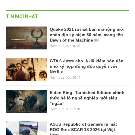
TIN MỚI NHẤT
Quake 2021 ra mắt bản mở rộng mới
nhân dịp kỷ niệm 30 năm, mang tên
Dawn of the Machine
Hôm qua, lúc 10:21
GTA 6 được cho là đã kiếm bộn tiền
nhờ ký hợp đồng độc quyền với
Netflix
Hôm qua, lúc 10:11
Elden Ring: Tarnished Edition chính
thức hé lộ nghề nghiệp mới siêu
"ngầu"
Hôm qua, lúc 09:31
ASUS Republic of Gamers ra mắt
ROG Strix SCAR 18 2026 tại Việt
Nam