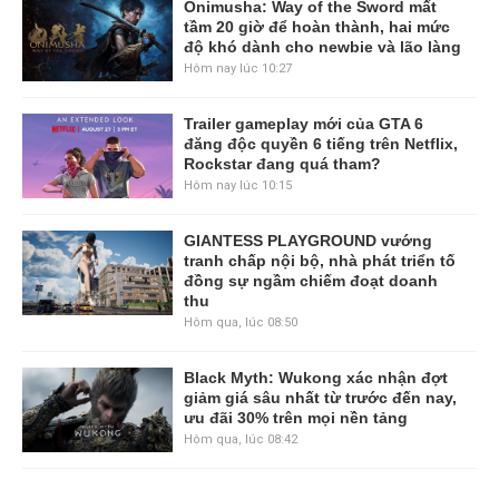
Onimusha: Way of the Sword mất
tầm 20 giờ để hoàn thành, hai mức
độ khó dành cho newbie và lão làng
Hôm nay lúc 10:27
Trailer gameplay mới của GTA 6
đăng độc quyền 6 tiếng trên Netflix,
Rockstar đang quá tham?
Hôm nay lúc 10:15
GIANTESS PLAYGROUND vướng
tranh chấp nội bộ, nhà phát triển tố
đồng sự ngầm chiếm đoạt doanh
thu
Hôm qua, lúc 08:50
Black Myth: Wukong xác nhận đợt
giảm giá sâu nhất từ trước đến nay,
ưu đãi 30% trên mọi nền tảng
Hôm qua, lúc 08:42