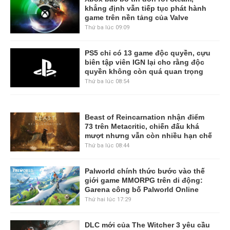
khẳng định vẫn tiếp tục phát hành
game trên nền tảng của Valve
Thứ ba lúc 09:09
PS5 chỉ có 13 game độc quyền, cựu
biên tập viên IGN lại cho rằng độc
quyền không còn quá quan trọng
Thứ ba lúc 08:54
Beast of Reincarnation nhận điểm
73 trên Metacritic, chiến đấu khá
mượt nhưng vẫn còn nhiều hạn chế
Thứ ba lúc 08:44
Palworld chính thức bước vào thế
giới game MMORPG trên di động:
Garena công bố Palworld Online
Thứ hai lúc 17:29
DLC mới của The Witcher 3 yêu cầu