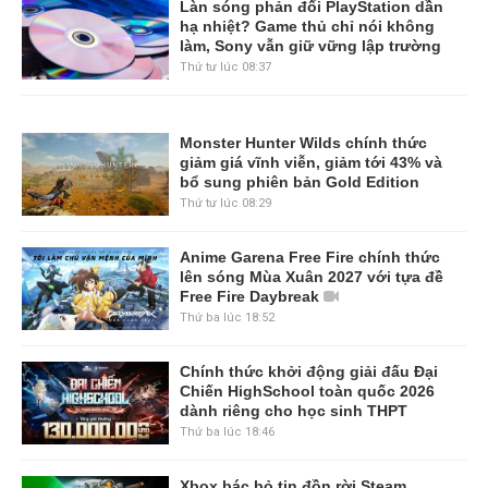
Làn sóng phản đối PlayStation dần
hạ nhiệt? Game thủ chỉ nói không
làm, Sony vẫn giữ vững lập trường
Thứ tư lúc 08:37
Monster Hunter Wilds chính thức
giảm giá vĩnh viễn, giảm tới 43% và
bổ sung phiên bản Gold Edition
Thứ tư lúc 08:29
Anime Garena Free Fire chính thức
lên sóng Mùa Xuân 2027 với tựa đề
Free Fire Daybreak
Thứ ba lúc 18:52
Chính thức khởi động giải đấu Đại
Chiến HighSchool toàn quốc 2026
dành riêng cho học sinh THPT
Thứ ba lúc 18:46
Xbox bác bỏ tin đồn rời Steam,