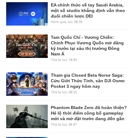
EA chính thức về tay Saudi Arabia,
một số studio khẳng định vẫn theo
đuổi chiến lược DEI
Hôm qua, lúc 08:30
Tam Quốc Chí - Vương Chiến:
Chinh Phục Vương Quốc mở đăng
ký trước tại sáu thị trường Đông
Nam Á
Thứ tư lúc 18:49
Tham gia Closed Beta Norse Saga:
Cửu Giới Thức Tỉnh, săn DJI Osmo
Pocket 3 ngay hôm nay
Thứ tư lúc 08:55
Phantom Blade Zero đã hoàn thiện?
Hé lộ thời điểm công bố gameplay
mới và mở đặt trước đang đến gần
Thứ tư lúc 08:47