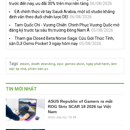
trước đến nay, ưu đãi 30% trên mọi nền tảng
06/08/2026
EA chính thức về tay Saudi Arabia, một số studio khẳng
định vẫn theo đuổi chiến lược DEI
06/08/2026
Tam Quốc Chí - Vương Chiến: Chinh Phục Vương Quốc mở
đăng ký trước tại sáu thị trường Đông Nam Á
05/08/2026
Tham gia Closed Beta Norse Saga: Cửu Giới Thức Tỉnh,
săn DJI Osmo Pocket 3 ngay hôm nay
05/08/2026
Tags
:
,
,
,
,
steam
death stranding
epic games store
ngày phát hành
làm
,
việc tại nhà
phiên bản pc
TIN MỚI NHẤT
ASUS Republic of Gamers ra mắt
ROG Strix SCAR 18 2026 tại Việt
Nam
Hôm nay lúc 10:34