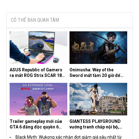
CÓ THỂ BẠN QUAN TÂM
ASUS Republic of Gamers
Onimusha: Way of the
ra mắt ROG Strix SCAR 18
Sword mất tầm 20 giờ để
2026 tại Việt Nam
hoàn thành, hai mức độ khó
dành cho newbie và lão làng
Trailer gameplay mới của
GIANTESS PLAYGROUND
GTA 6 đăng độc quyền 6
vướng tranh chấp nội bộ,
tiếng trên Netflix, Rockstar
nhà phát triển tố đồng sự
Black Myth: Wukong xác nhận đợt giảm giá sâu nhất từ
đang quá tham?
ngầm chiếm đoạt doanh thu