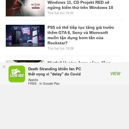
Windows 11, CD Projekt RED sẽ
ngừng kiểm thử trên Windows 10
Thứ hai lúc 10:35
PS5 có thể tiếp tục tăng giá trước
thềm GTA 6, Sony và Microsoft
muốn tận dụng bom tấn của
Rockstar?
Thứ hai lúc 10:28
Mistfall Hunter được cộng đồng
×
quốc tế khen ngợi nhờ lối chơi thú
Death Stranding khiến fan PC
VIEW
vị và tạo hình nhân vật nữ hợp mắt
thất vọng vì "delay" do Covid
Thứ hai lúc 10:13
Appota
FREE - In Google Play
VIEW MORE
TRANG CHỦ
GIFTCODE
BẢNG XẾP HẠNG
VIDEO
SỰ KIỆN GAME
CÔNG NGHỆ
GAME MOBILE
GAME ONLINE
ESPORTS