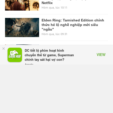
Netflix
Hôm qua, lúc 10:11
Elden Ring: Tarnished Edition chính
thức hé lộ nghề nghiệp mới siêu
"ngầu"
Hôm qua, lúc 09:31
ASUS Republic of Gamers ra mắt
×
DC tiết lộ phim hoạt hình
ROG Strix SCAR 18 2026 tại Việt
VIEW
chuyển thể từ game, Superman
Nam
chính tay sát hại vợ con?
Thứ sáu lúc 10:34
Appota
FREE - In Google Play
Onimusha: Way of the Sword mất
tầm 20 giờ để hoàn thành, hai mức
độ khó dành cho newbie và lão làng
Thứ sáu lúc 10:27
Trailer gameplay mới của GTA 6
đăng độc quyền 6 tiếng trên Netflix,