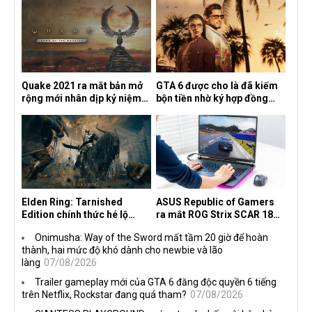
Quake 2021 ra mắt bản mở
GTA 6 được cho là đã kiếm
rộng mới nhân dịp kỷ niệm
bộn tiền nhờ ký hợp đồng
30 năm, mang tên Dawn of
độc quyền với Netflix
the Machine
Elden Ring: Tarnished
ASUS Republic of Gamers
Edition chính thức hé lộ
ra mắt ROG Strix SCAR 18
nghề nghiệp mới siêu "ngầu"
2026 tại Việt Nam
Onimusha: Way of the Sword mất tầm 20 giờ để hoàn
thành, hai mức độ khó dành cho newbie và lão
làng
07/08/2026
Trailer gameplay mới của GTA 6 đăng độc quyền 6 tiếng
trên Netflix, Rockstar đang quá tham?
07/08/2026