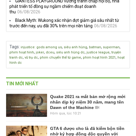
GIANTESS PLAYGROUND vướng tranh chấp nội bộ, nhà
phát triển tố đồng sự ngầm chiếm đoạt doanh
thu
06/08/2026
Black Myth: Wukong xác nhận đợt giảm giá sâu nhất từ
trước đến nay, ưu đãi 30% trên mọi nền tảng
06/08/2026
Tags
:
,
,
,
,
injustice: gods among us
siêu anh hùng
batman
superman
,
,
,
,
,
phim hoạt hình
joker
dceu
siêu anh hùng dc
justice league
truyện
,
,
,
,
tranh dc
vũ trụ dc
phim chuyển thể từ game
phim hoạt hình 2021
hoạt
hình dc
TIN MỚI NHẤT
Quake 2021 ra mắt bản mở rộng mới
nhân dịp kỷ niệm 30 năm, mang tên
Dawn of the Machine
Hôm qua, lúc 10:21
GTA 6 được cho là đã kiếm bộn tiền
nhờ ký hợp đồng độc quyền với