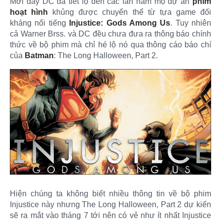
Mới đây DC đã tiết lộ đến các fan hâm mộ dự án
phim
hoạt hình
khủng được chuyển thể từ tựa game đối
kháng nổi tiếng
Injustice: Gods Among Us
. Tuy nhiên
cả Warner Brss. và DC đều chưa đưa ra thông báo chính
thức về bộ phim mà chỉ hé lộ nó qua thông cáo báo chí
của
Batman
: The Long Halloween, Part 2. ​
Hiện chúng ta không biết nhiều thông tin về bộ phim
Injustice này nhưng The Long Halloween, Part 2 dự kiến
sẽ ra mắt vào tháng 7 tới nên có vẻ như ít nhất Injustice