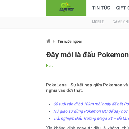
TIN TỨC
GIFT
MOBILE
GAME ONL
Tin nước ngoài
Đây mới là đấu Pokemon 
Hard
PokeLens - Sự kết hợp giữa Pokemon và
nghĩa vào đời thật.
60 tuổi vẫn đi bộ 10km mỗi ngày để bắt P
Nữ giáo sư dùng Pokemon GO để dạy học
Trải nghiệm Đấu Trường Mega XY – Đề tài
Xin khẳng định ngay từ đầu là không, ch