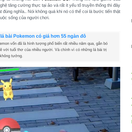
ghệ tăng cường thực tại ảo và rất ít yếu tố truyền thống thì đây
t đúng nghĩa.. Nói không quá khi nó có thể coi là bước tiến thật
uộc sống của người chơi.
 lá bài Pokemon có giá hơn 55 ngàn đô
emon vốn đã là hình tượng phổ biến rất nhiều năm qua, gắn bó
 với tuổi thơ của nhiều người. Và chính vì có những lá bài trị
 không tưởng.