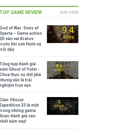
TOP GAME REVIEW
XEM THÊM
9.4
God of War: Sons of
Sparta – Game action
score
2D vào vai Kratos
trước khi cơn thịnh nộ
trỗi dậy
Tổng hợp đánh giá
8.6
sớm Ghost of Yotei -
score
Chưa thực sự đột phá
nhưng vẫn là trải
nghiệm trọn vẹn
Clair Obscur
9
Expedition 33 là một
score
trong những game
được đánh giá cao
nhất năm nay!