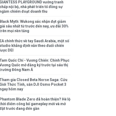
GIANTESS PLAYGROUND vướng tranh
chấp nội bộ, nhà phát triển tố đồng sự
ngầm chiếm đoạt doanh thu
Black Myth: Wukong xác nhận đợt giảm
giá sâu nhất từ trước đến nay, ưu đãi 30%
trên mọi nền tảng
EA chính thức về tay Saudi Arabia, một số
studio khẳng định vẫn theo đuổi chiến
lược DEI
Tam Quốc Chí - Vương Chiến: Chinh Phục
Vương Quốc mở đăng ký trước tại sáu thị
trường Đông Nam Á
Tham gia Closed Beta Norse Saga: Cửu
Giới Thức Tỉnh, săn DJI Osmo Pocket 3
ngay hôm nay
Phantom Blade Zero đã hoàn thiện? Hé lộ
thời điểm công bố gameplay mới và mở
đặt trước đang đến gần