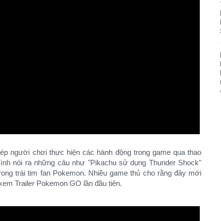
ép người chơi thực hiện các hành động trong game qua thao
 mình nói ra những câu như "Pikachu sử dụng Thunder Shock"
rong trái tim fan Pokemon. Nhiều game thủ cho rằng đây mới
xem Trailer Pokemon GO lần đầu tiên.​