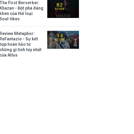
The First Berserker:
8.2
Khazan - Đột phá đáng
score
khen của thể loại
Soul-likes
Review Metaphor:
9.4
ReFantazio - Sự kết
score
hợp hoàn hảo từ
những gì tinh túy nhất
của Atlus