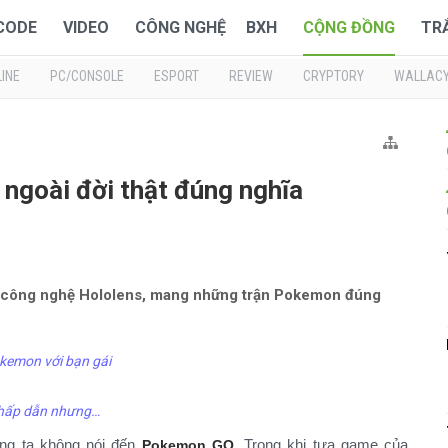
 CODE
VIDEO
CÔNG NGHỆ
BXH
CỘNG ĐỒNG
TR
INE
PC/CONSOLE
ESPORT
REVIEW
CRYPTORY
WALLAC
ngoài đời thật đúng nghĩa
 công nghệ Hololens, mang những trận Pokemon đúng
okemon với bạn gái
 hấp dẫn nhưng…
úng ta không nói đến
. Trong khi tựa game của
Pokemon GO