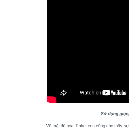
Sử dụng giọng
Về mặt đồ họa, PokeLens cũng cho thấy sự 