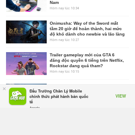
Nam
Hôm nay lúc 10:34
Onimusha: Way of the Sword mất
tầm 20 giờ để hoàn thành, hai mức
độ khó dành cho newbie và lão làng
Hôm nay lúc 10:27
Trailer gameplay mới của GTA 6
đăng độc quyền 6 tiếng trên Netflix,
Rockstar đang quá tham?
Hôm nay lúc 10:15
GIANTESS PLAYGROUND vướng
×
Đấu Trường Chân Lý Mobile
tranh chấp nội bộ, nhà phát triển tố
VIEW
chính thức phát hành bản quốc
đồng sự ngầm chiếm đoạt doanh
tế
thu
Appota
Hôm qua, lúc 08:50
FREE - In Google Play
Black Myth: Wukong xác nhận đợt
giảm giá sâu nhất từ trước đến nay,
ưu đãi 30% trên mọi nền tảng