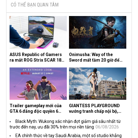
CÓ THỂ BẠN QUAN TÂM
ASUS Republic of Gamers
Onimusha: Way of the
ra mắt ROG Strix SCAR 18
Sword mất tầm 20 giờ để
2026 tại Việt Nam
hoàn thành, hai mức độ khó
dành cho newbie và lão làng
Trailer gameplay mới của
GIANTESS PLAYGROUND
GTA 6 đăng độc quyền 6
vướng tranh chấp nội bộ,
tiếng trên Netflix, Rockstar
nhà phát triển tố đồng sự
Black Myth: Wukong xác nhận đợt giảm giá sâu nhất từ
đang quá tham?
ngầm chiếm đoạt doanh thu
trước đến nay, ưu đãi 30% trên mọi nền tảng
06/08/2026
EA chính thức về tay Saudi Arabia, một số studio khẳng