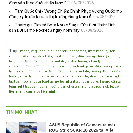
định vẫn theo đuổi chiến lược DEI
06/08/2026
Tam Quốc Chí - Vương Chiến: Chinh Phục Vương Quốc mở
đăng ký trước tại sáu thị trường Đông Nam Á
05/08/2026
Tham gia Closed Beta Norse Saga: Cửu Giới Thức Tỉnh,
săn DJI Osmo Pocket 3 ngay hôm nay
05/08/2026
Tags
:
,
,
,
,
,
moba
vng
league of legends
riot games
lmht mobile
liên
,
,
,
minh huyền thoại tốc chiến
lmht tốc chiến
đấu trường chân lý mobile
,
,
tải game đấu trường chân lý mobile
tải đấu trường chân lý mobile
,
download đấu trường chân lý mobile
download game đấu trường chân
,
,
lý mobile
hướng dẫn tải đấu trường chân lý mobile
hướng dẫn chơi đấu
,
,
trường chân lý mobile
tải teamfight tactics mobile
download teamfight
,
,
tactics mobile
download game teamfight tactics mobile
hướng dẫn tải
,
,
teamfight tactics mobile
hướng dẫn chơi teamfight tactics mobile
cờ
,
liên minh
game cờ liên minh
TIN MỚI NHẤT
ASUS Republic of Gamers ra mắt
ROG Strix SCAR 18 2026 tại Việt