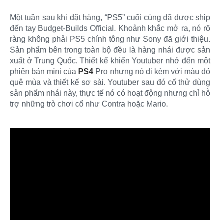
Một tuần sau khi đặt hàng, “PS5” cuối cùng đã được ship
đến tay Budget-Builds Official. Khoảnh khắc mở ra, nó rõ
ràng không phải PS5 chính tông như Sony đã giới thiệu.
Sản phẩm bên trong toàn bộ đều là hàng nhái được sản
xuất ở Trung Quốc. Thiết kế khiến Youtuber nhớ đến một
phiên bản mini của
PS4
Pro nhưng nó đi kèm với màu đỏ
quê mùa và thiết kế sơ sài. Youtuber sau đó cố thử dùng
sản phẩm nhái này, thực tế nó có hoạt động nhưng chỉ hỗ
trợ những trò chơi cổ như Contra hoặc Mario.