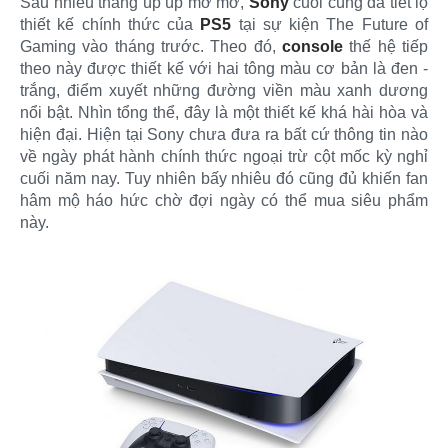
Sau nhiều tháng úp úp mở mở,
Sony
cuối cùng đã tiết lộ
thiết kế chính thức của
PS5
tại sự kiện The Future of
Gaming vào tháng trước. Theo đó,
console
thế hệ tiếp
theo này được thiết kế với hai tông màu cơ bản là đen -
trắng, điểm xuyết những đường viền màu xanh dương
nổi bật. Nhìn tổng thể, đây là một thiết kế khá hài hòa và
hiện đại. Hiện tại Sony chưa đưa ra bất cứ thông tin nào
về ngày phát hành chính thức ngoại trừ cột mốc kỳ nghỉ
cuối năm nay. Tuy nhiên bấy nhiêu đó cũng đủ khiến fan
hâm mộ háo hức chờ đợi ngày có thể mua siêu phẩm
này.