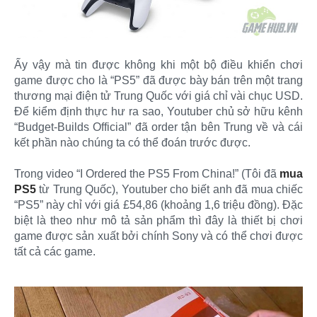
Ấy vậy mà tin được không khi một bộ điều khiển chơi
game được cho là “PS5” đã được bày bán trên một trang
thương mại điện tử Trung Quốc với giá chỉ vài chục USD.
Để kiểm định thực hư ra sao, Youtuber chủ sở hữu kênh
“Budget-Builds Official” đã order tận bên Trung về và cái
kết phần nào chúng ta có thể đoán trước được.
Trong video “I Ordered the PS5 From China!” (Tôi đã
mua
PS5
từ Trung Quốc), Youtuber cho biết anh đã mua chiếc
“PS5” này chỉ với giá £54,86 (khoảng 1,6 triệu đồng). Đặc
biệt là theo như mô tả sản phẩm thì đây là thiết bị chơi
game được sản xuất bởi chính Sony và có thể chơi được
tất cả các game.