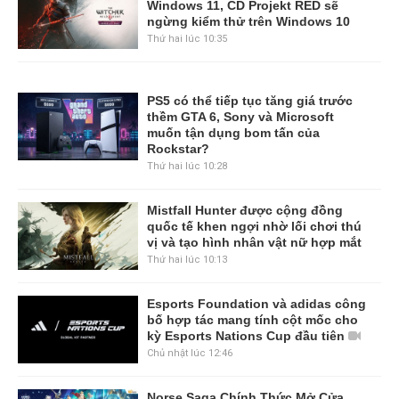
Windows 11, CD Projekt RED sẽ
ngừng kiểm thử trên Windows 10
Thứ hai lúc 10:35
PS5 có thể tiếp tục tăng giá trước
thềm GTA 6, Sony và Microsoft
muốn tận dụng bom tấn của
Rockstar?
Thứ hai lúc 10:28
Mistfall Hunter được cộng đồng
quốc tế khen ngợi nhờ lối chơi thú
vị và tạo hình nhân vật nữ hợp mắt
Thứ hai lúc 10:13
Esports Foundation và adidas công
bố hợp tác mang tính cột mốc cho
kỳ Esports Nations Cup đầu tiên
Chủ nhật lúc 12:46
Norse Saga Chính Thức Mở Cửa