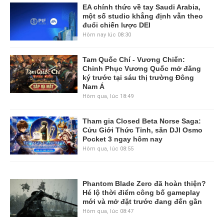
EA chính thức về tay Saudi Arabia,
một số studio khẳng định vẫn theo
đuổi chiến lược DEI
Hôm nay lúc 08:30
Tam Quốc Chí - Vương Chiến:
Chinh Phục Vương Quốc mở đăng
ký trước tại sáu thị trường Đông
Nam Á
Hôm qua, lúc 18:49
Tham gia Closed Beta Norse Saga:
Cửu Giới Thức Tỉnh, săn DJI Osmo
Pocket 3 ngay hôm nay
Hôm qua, lúc 08:55
Phantom Blade Zero đã hoàn thiện?
Hé lộ thời điểm công bố gameplay
mới và mở đặt trước đang đến gần
Hôm qua, lúc 08:47