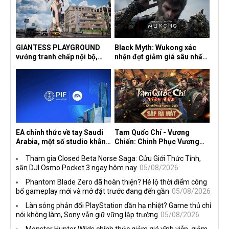
GIANTESS PLAYGROUND
Black Myth: Wukong xác
vướng tranh chấp nội bộ,
nhận đợt giảm giá sâu nhất
nhà phát triển tố đồng sự
từ trước đến nay, ưu đãi 30%
ngầm chiếm đoạt doanh thu
trên mọi nền tảng
EA chính thức về tay Saudi
Tam Quốc Chí - Vương
Arabia, một số studio khẳng
Chiến: Chinh Phục Vương
định vẫn theo đuổi chiến
Quốc mở đăng ký trước tại
Tham gia Closed Beta Norse Saga: Cửu Giới Thức Tỉnh,
lược DEI
sáu thị trường Đông Nam Á
săn DJI Osmo Pocket 3 ngay hôm nay
05/08/2026
Phantom Blade Zero đã hoàn thiện? Hé lộ thời điểm công
bố gameplay mới và mở đặt trước đang đến gần
05/08/2026
Làn sóng phản đối PlayStation dần hạ nhiệt? Game thủ chỉ
nói không làm, Sony vẫn giữ vững lập trường
05/08/2026
Monster Hunter Wilds chính thức giảm giá vĩnh viễn, giảm