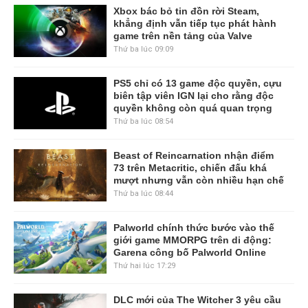
Xbox bác bỏ tin đồn rời Steam,
khẳng định vẫn tiếp tục phát hành
game trên nền tảng của Valve
Thứ ba lúc 09:09
PS5 chỉ có 13 game độc quyền, cựu
biên tập viên IGN lại cho rằng độc
quyền không còn quá quan trọng
Thứ ba lúc 08:54
Beast of Reincarnation nhận điểm
73 trên Metacritic, chiến đấu khá
mượt nhưng vẫn còn nhiều hạn chế
Thứ ba lúc 08:44
Palworld chính thức bước vào thế
giới game MMORPG trên di động:
Garena công bố Palworld Online
Thứ hai lúc 17:29
DLC mới của The Witcher 3 yêu cầu