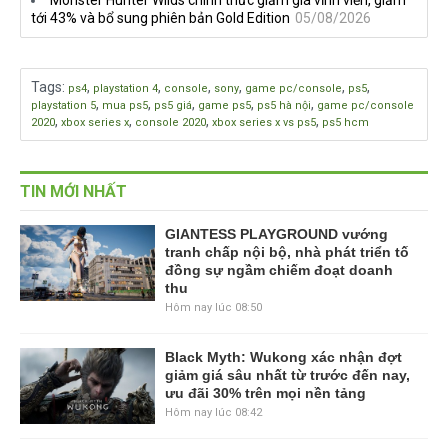
tới 43% và bổ sung phiên bản Gold Edition
05/08/2026
Tags
:
,
,
,
,
,
,
ps4
playstation 4
console
sony
game pc/console
ps5
,
,
,
,
,
playstation 5
mua ps5
ps5 giá
game ps5
ps5 hà nội
game pc/console
,
,
,
,
2020
xbox series x
console 2020
xbox series x vs ps5
ps5 hcm
TIN MỚI NHẤT
GIANTESS PLAYGROUND vướng
tranh chấp nội bộ, nhà phát triển tố
đồng sự ngầm chiếm đoạt doanh
thu
Hôm nay lúc 08:50
Black Myth: Wukong xác nhận đợt
giảm giá sâu nhất từ trước đến nay,
ưu đãi 30% trên mọi nền tảng
Hôm nay lúc 08:42