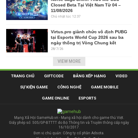
Closed Beta Tại Việt Nam Từ 04 –
11/08/2026
Chủ nhật lúc 12:37
Virtus.pro giành chức vô địch PUBG
tại Esports World Cup 2026 sau ba
ngày thống trị Vòng Chung kết
28/7/26
VIEW MORE
TRANG CHỦ
GIFTCODE
BẢNG XẾP HẠNG
VIDEO
SỰ KIỆN GAME
CÔNG NGHỆ
GAME MOBILE
GAME ONLINE
ESPORTS
Mạng Xã Hội GameHub.vn - Mạng xã hội dành cho game thủ Việt.
Giấy phép số: 505/GP-BTTTT do Bộ Thông tin và Truyền thông cấp ngày
16/10/2017.
Đơn vị chủ quản: Công ty cổ phần Adsota.