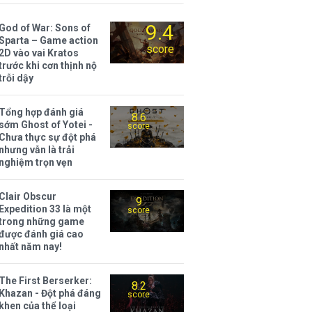
9.4
God of War: Sons of
Sparta – Game action
score
2D vào vai Kratos
trước khi cơn thịnh nộ
trỗi dậy
Tổng hợp đánh giá
8.6
sớm Ghost of Yotei -
score
Chưa thực sự đột phá
nhưng vẫn là trải
nghiệm trọn vẹn
Clair Obscur
9
Expedition 33 là một
score
trong những game
được đánh giá cao
nhất năm nay!
The First Berserker:
8.2
Khazan - Đột phá đáng
score
khen của thể loại