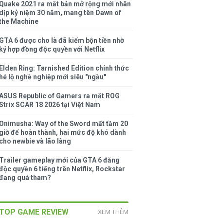
Quake 2021 ra mắt bản mở rộng mới nhân
dịp kỷ niệm 30 năm, mang tên Dawn of
the Machine
GTA 6 được cho là đã kiếm bộn tiền nhờ
ký hợp đồng độc quyền với Netflix
Elden Ring: Tarnished Edition chính thức
hé lộ nghề nghiệp mới siêu "ngầu"
ASUS Republic of Gamers ra mắt ROG
Strix SCAR 18 2026 tại Việt Nam
Onimusha: Way of the Sword mất tầm 20
giờ để hoàn thành, hai mức độ khó dành
cho newbie và lão làng
Trailer gameplay mới của GTA 6 đăng
độc quyền 6 tiếng trên Netflix, Rockstar
đang quá tham?
TOP GAME REVIEW
XEM THÊM