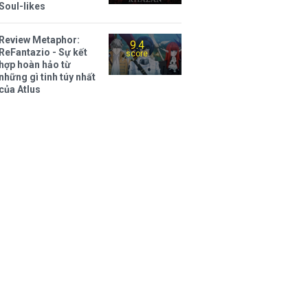
Soul-likes
Review Metaphor:
9.4
ReFantazio - Sự kết
score
hợp hoàn hảo từ
những gì tinh túy nhất
của Atlus