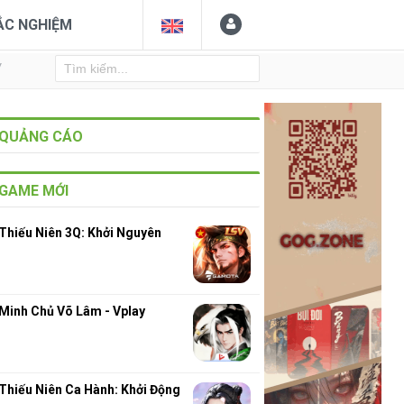
ẮC NGHIỆM
Y
QUẢNG CÁO
GAME MỚI
Thiếu Niên 3Q: Khởi Nguyên
Minh Chủ Võ Lâm - Vplay
Thiếu Niên Ca Hành: Khởi Động