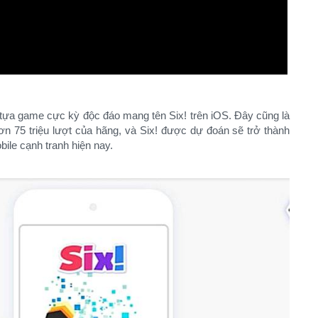
ựa game cực kỳ độc đáo mang tên Six! trên iOS. Đây cũng là
n 75 triệu lượt của hãng, và Six! được dự đoán sẽ trở thành
bile cạnh tranh hiện nay.