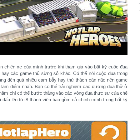
ọn chiến xe của mình trước khi tham gia vào bất kỳ cuộc đua
AI hay các game thủ sừng sỏ khác. Có thể nói cuộc đua trong
ang đến quá nhiều cạm bẫy hay thử thách cân não nên game
ấn làm điểm nhấn. Bạn có thể trải nghiệm các đường đua thử ở
, thậm chí có thể bước thẳng vào các vòng đua thực sự của chế
 đấu lên tới 8 thành viên bao gồm cả chính mình trong bất kỳ