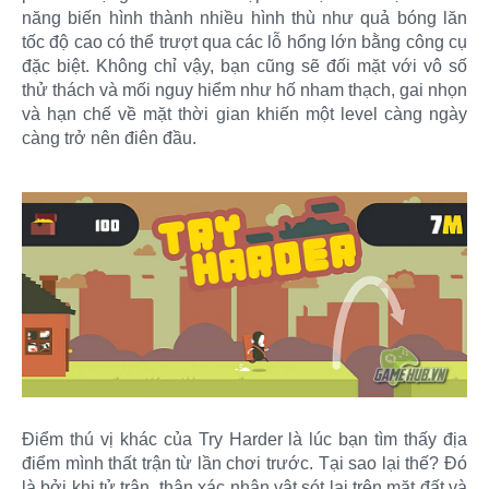
năng biến hình thành nhiều hình thù như quả bóng lăn
tốc độ cao có thể trượt qua các lỗ hổng lớn bằng công cụ
đặc biệt. Không chỉ vậy, bạn cũng sẽ đối mặt với vô số
thử thách và mối nguy hiểm như hố nham thạch, gai nhọn
và hạn chế về mặt thời gian khiến một level càng ngày
càng trở nên điên đầu.
Điểm thú vị khác của Try Harder là lúc bạn tìm thấy địa
điểm mình thất trận từ lần chơi trước. Tại sao lại thế? Đó
là bởi khi tử trận, thân xác nhân vật sót lại trên mặt đất và