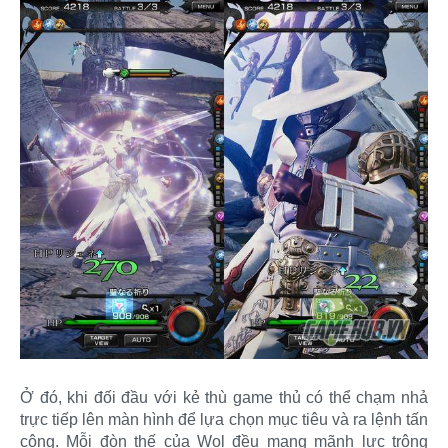
Ở đó, khi đối đầu với kẻ thù game thủ có thể chạm nhả
trực tiếp lên màn hình để lựa chọn mục tiêu và ra lệnh tấn
công. Mỗi đòn thế của Wol đều mang mãnh lực trông